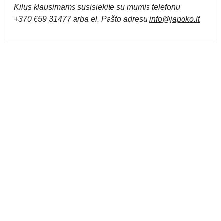
Kilus klausimams susisiekite su mumis telefonu
+370 659 31477 arba el. Pa
što adresu
info
@japoko.lt