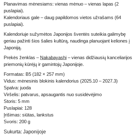
Planavimas mėnesiams: vienas mėnuo – vienas lapas (2
puslapiai).
Kalendoriaus gale – daug papildomos vietos užrašams (64
puslapiai).
Kalendoriuje sužymėtos Japonijos šventės suteikia galimybę
geriau pažinti šios šalies kultūrą, naudinga planuojant keliones į
Japoniją.
Prekės ženklas –
Nakabayashi
– vienas didžiausių kanceliarijos
priemonių kūrėjų ir gamintojų Japonijoje.
Formatas: B5 (182 × 257 mm)
Vidus: mėnesinis blokinis kalendorius (2025.10 – 2027.3)
Spalva: juoda
Viršelis: patvarus, apsaugantis nuo susidėvėjimo
Storis: 5 mm
Puslapiai: 128
Įrišimas: siūtas, lankstus
Svoris: 200 g
Sukurta:
Japonijoje