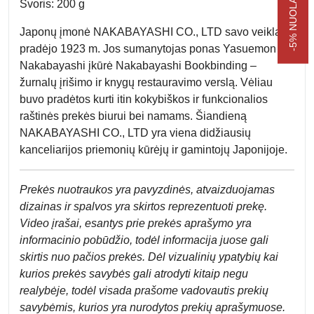
Svoris: 200 g
Japonų įmonė NAKABAYASHI CO., LTD savo veiklą
pradėjo 1923 m. Jos sumanytojas ponas Yasuemon
Nakabayashi įkūrė Nakabayashi Bookbinding –
žurnalų įrišimo ir knygų restauravimo verslą. Vėliau
buvo pradėtos kurti itin kokybiškos ir funkcionalios
raštinės prekės biurui bei namams. Šiandieną
NAKABAYASHI CO., LTD yra viena didžiausių
kanceliarijos priemonių kūrėjų ir gamintojų Japonijoje.
Prek
ės nuotraukos yra pavyzdinės,
atvaizduojamas
dizainas ir spalvos yra skirtos reprezentuoti prekę.
Video įrašai, esantys prie prekės aprašymo yra
informacinio pobūdžio, todėl informacija juose gali
skirtis nuo pačios prekės. Dėl vizualinių ypatybių kai
kurios prekės savybės gali atrodyti kitaip negu
realybėje, todėl visada prašome vadovautis prekių
savybėmis, kurios yra nurodytos prekių aprašymuose.