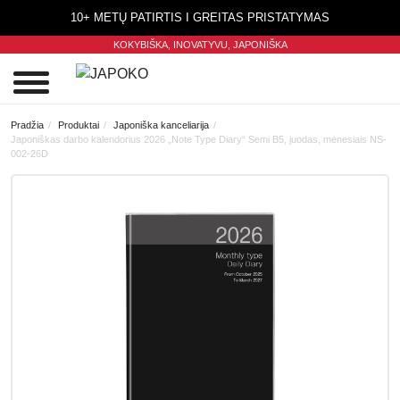
10+ METŲ PATIRTIS I GREITAS PRISTATYMAS
KOKYBIŠKA, INOVATYVU,
JAPONIŠKA
0
Pradžia
Produktai
Japoniška kanceliarija
Japoniškas darbo kalendorius 2026 „Note Type Diary“ Semi B5, juodas, mėnesiais NS-
002-26D