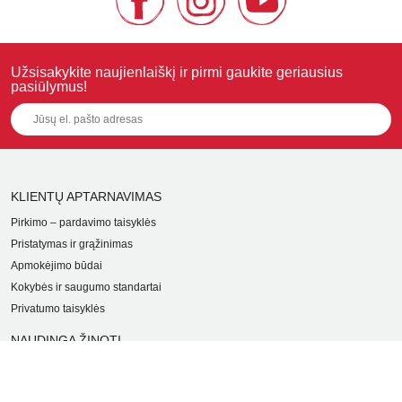
Užsisakykite naujienlaiškį ir pirmi gaukite geriausius
pasiūlymus!
KLIENTŲ APTARNAVIMAS
Pirkimo – pardavimo taisyklės
Pristatymas ir grąžinimas
Apmokėjimo būdai
Kokybės ir saugumo standartai
Privatumo taisyklės
NAUDINGA ŽINOTI
Tinklaraštis
Kodomo edukacijos