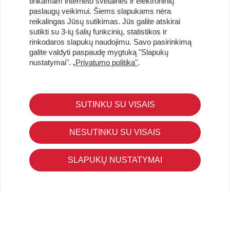
tinkamam interneto svetainės ir elektroninių
paslaugų veikimui. Šiems slapukams nėra
reikalingas Jūsų sutikimas. Jūs galite atskirai
sutikti su 3-ių šalių funkcinių, statistikos ir
Užsisakykite naujienlaiškį ir pirmi gaukite geriausius
rinkodaros slapukų naudojimu. Savo pasirinkimą
pasiūlymus!
galite valdyti paspaudę mygtuką "Slapukų
nustatymai".
„Privatumo politika"
.
SUTINKU SU VISAIS
KLIENTŲ APTARNAVIMAS
Pirkimo – pardavimo taisyklės
NESUTINKU SU VISAIS
Pristatymas ir grąžinimas
Apmokėjimo būdai
SLAPUKŲ NUSTATYMAI
Kokybės ir saugumo standartai
Privatumo taisyklės
NAUDINGA ŽINOTI
Tinklaraštis
Kodomo edukacijos