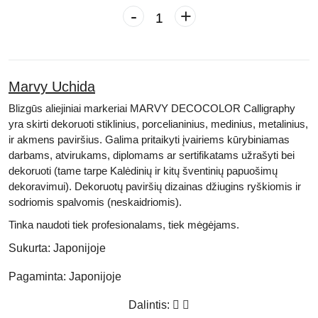
-
+
Marvy Uchida
Blizgūs aliejiniai markeriai MARVY DECOCOLOR Calligraphy
yra skirti dekoruoti stiklinius, porcelianinius, medinius, metalinius,
ir akmens paviršius. Galima pritaikyti įvairiems kūrybiniamas
darbams, atvirukams, diplomams ar sertifikatams užrašyti bei
dekoruoti (tame tarpe Kalėdinių ir kitų šventinių papuošimų
dekoravimui). Dekoruotų paviršių dizainas džiugins ryškiomis ir
sodriomis spalvomis (neskaidriomis).
Tinka naudoti tiek profesionalams, tiek mėgėjams.
Sukurta:
Japonijoje
Pagaminta:
Japonijoje
Dalintis: