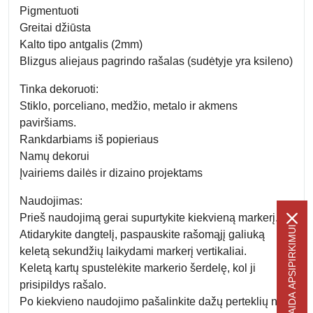
Pigmentuoti
Greitai džiūsta
Kalto tipo antgalis (2mm)
Blizgus aliejaus pagrindo rašalas (sudėtyje yra ksileno)
Tinka dekoruoti:
Stiklo, porceliano, medžio, metalo ir akmens
paviršiams.
Rankdarbiams iš popieriaus
Namų dekorui
Įvairiems dailės ir dizaino projektams
Naudojimas:
Prieš naudojimą gerai supurtykite kiekvieną markerį.
-5% NUOLAIDA APSIPIRKIMUI
Atidarykite dangtelį, paspauskite rašomąjį galiuką
keletą sekundžių laikydami markerį vertikaliai.
Keletą kartų spustelėkite markerio šerdelę, kol ji
prisipildys rašalo.
Po kiekvieno naudojimo pašalinkite dažų perteklių nuo