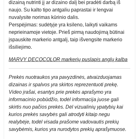
dizainą nutrinti jį ar dizaino dalį bei pradėti darbą iš
naujo. Su kalto tipo antgaliu paprastai ir lengvai
nuvalysite norimas kūrinio dalis.
Perspėjimas:
sudėtyje yra ksileno, laikyti vaikams
neprieinamoje vietoje. Prieš pirmą naudojimą būtinai
įspauskite markerio antgalį, taip išvengsite markerio
išsiliejimo.
MARVY DECOCOLOR markerių puslapis anglų kalba
Prek
ės nuotraukos yra pavyzdinės,
atvaizduojamas
dizainas ir spalvos yra skirtos reprezentuoti prekę.
Video įrašai, esantys prie prekės aprašymo yra
informacinio pobūdžio, todėl informacija juose gali
skirtis nuo pačios prekės. Dėl vizualinių ypatybių kai
kurios prekės savybės gali atrodyti kitaip negu
realybėje, todėl visada prašome vadovautis prekių
savybėmis, kurios yra nurodytos prekių aprašymuose.