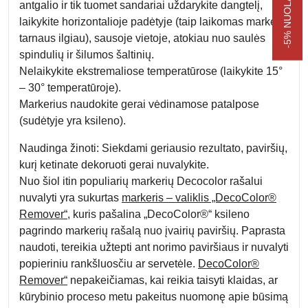
antgalio ir tik tuomet sandariai uždarykite dangtelį,
laikykite horizontalioje padėtyje (taip laikomas markeris
tarnaus ilgiau), sausoje vietoje, atokiau nuo saulės
spindulių ir šilumos šaltinių.
Nelaikykite ekstremaliose temperatūrose (laikykite 15°
– 30° temperatūroje).
Markerius naudokite gerai vėdinamose patalpose
(sudėtyje yra ksileno).
Naudinga žinoti:
Siekdami geriausio rezultato, paviršių,
kurį ketinate dekoruoti gerai nuvalykite.
Nuo šiol itin populiarių markerių Decocolor rašalui
nuvalyti yra sukurtas
markeris – valiklis „DecoColor®
Remover“
, kuris pašalina „DecoColor®“ ksileno
pagrindo markerių rašalą nuo įvairių paviršių. Paprasta
naudoti, tereikia užtepti ant norimo paviršiaus ir nuvalyti
popieriniu rankšluosčiu ar servetėle.
DecoColor®
Remover“
nepakeičiamas, kai reikia taisyti klaidas, ar
kūrybinio proceso metu pakeitus nuomonę apie būsimą