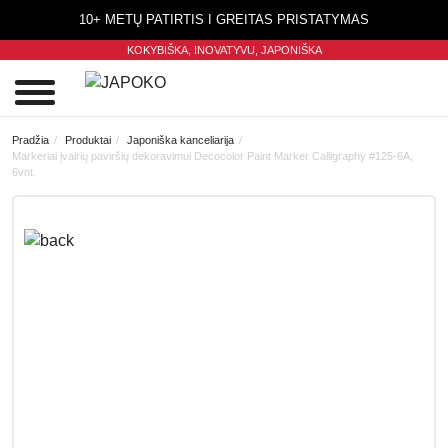
10+ METŲ PATIRTIS I GREITAS PRISTATYMAS
KOKYBIŠKA, INOVATYVU,
JAPONIŠKA
0
Pradžia
Produktai
Japoniška kanceliarija
Markeriai įvairių paviršių dekoravimui Decocolor Paint Marker Calligraphy #125-6A,
6vnt.