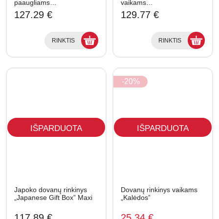
paaugliams…
vaikams…
127.29 €
129.77 €
RINKTIS
RINKTIS
-20%
IŠPARDUOTA
IŠPARDUOTA
Japoko dovanų rinkinys
Dovanų rinkinys vaikams
„Japanese Gift Box” Maxi
„Kalėdos”
117.89 €
25.34 €