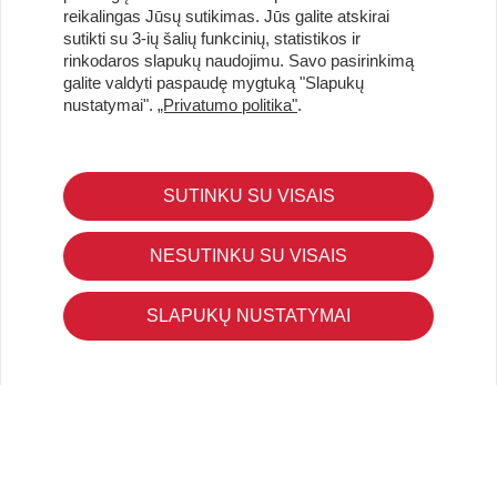
reikalingas Jūsų sutikimas. Jūs galite atskirai
sutikti su 3-ių šalių funkcinių, statistikos ir
Užsisakykite naujienlaiškį ir pirmi gaukite geriausius
rinkodaros slapukų naudojimu. Savo pasirinkimą
pasiūlymus!
galite valdyti paspaudę mygtuką "Slapukų
nustatymai".
„Privatumo politika"
.
SUTINKU SU VISAIS
KLIENTŲ APTARNAVIMAS
Pirkimo – pardavimo taisyklės
NESUTINKU SU VISAIS
Pristatymas ir grąžinimas
Apmokėjimo būdai
SLAPUKŲ NUSTATYMAI
Kokybės ir saugumo standartai
Privatumo taisyklės
NAUDINGA ŽINOTI
Tinklaraštis
Kodomo edukacijos
Kūrybinės dirbtuvės
LaQ konkursas