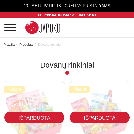
10+ METŲ PATIRTIS I GREITAS PRISTATYMAS
KOKYBIŠKA, INOVATYVU,
JAPONIŠKA
0
Pradžia
Produktai
Dovanų rinkiniai
Dovanų rinkiniai
Nauja
Nauja
IŠPARDUOTA
IŠPARDUOTA