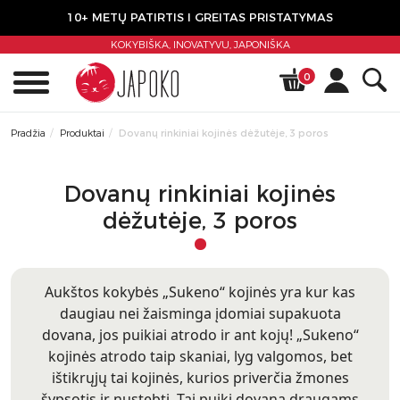
10+ METŲ PATIRTIS I GREITAS PRISTATYMAS
KOKYBIŠKA, INOVATYVU,
JAPONIŠKA
0
Pradžia
Produktai
Dovanų rinkiniai kojinės dėžutėje, 3 poros
Dovanų rinkiniai kojinės
dėžutėje, 3 poros
Aukštos kokybės „Sukeno“ kojinės yra kur kas
daugiau nei žaisminga įdomiai supakuota
dovana, jos puikiai atrodo ir ant kojų! „Sukeno“
kojinės atrodo taip skaniai, lyg valgomos, bet
ištikrųjų tai kojinės, kurios priverčia žmones
šypsotis ir nustebti. Tai puiki dovana draugams