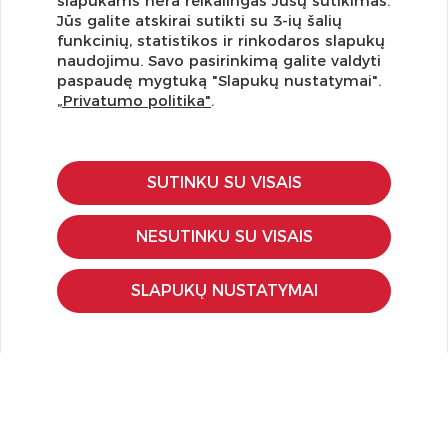
slapukams nėra reikalingas Jūsų sutikimas.
Jūs galite atskirai sutikti su 3-ių šalių
funkcinių, statistikos ir rinkodaros slapukų
Užsisakykite naujienlaiškį ir pirmi gaukite geriausius
naudojimu. Savo pasirinkimą galite valdyti
pasiūlymus!
paspaudę mygtuką "Slapukų nustatymai".
„Privatumo politika"
.
SUTINKU SU VISAIS
KLIENTŲ APTARNAVIMAS
Pirkimo – pardavimo taisyklės
NESUTINKU SU VISAIS
Pristatymas ir grąžinimas
Apmokėjimo būdai
SLAPUKŲ NUSTATYMAI
Kokybės ir saugumo standartai
Privatumo taisyklės
NAUDINGA ŽINOTI
Tinklaraštis
Kodomo edukacijos
Kūrybinės dirbtuvės