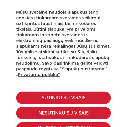
Mūsų svetainė naudoja slapukus (angl.
cookies) tinkamam svetainės veikimui
užtikrinti, statistiniais bei rinkodaros
tikslais. Būtini slapukai yra privalomi
tinkamam interneto svetainės ir
elektroninių paslaugų veikimui. Šiems
slapukams nėra reikalingas Jūsų sutikimas.
Jūs galite atskirai sutikti su 3-ių šalių
funkcinių, statistikos ir rinkodaros slapukų
Užsisakykite naujienlaiškį ir pirmi gaukite geriausius
naudojimu. Savo pasirinkimą galite valdyti
pasiūlymus!
paspaudę mygtuką "Slapukų nustatymai".
„Privatumo politika"
.
SUTINKU SU VISAIS
KLIENTŲ APTARNAVIMAS
Pirkimo – pardavimo taisyklės
NESUTINKU SU VISAIS
Pristatymas ir grąžinimas
Apmokėjimo būdai