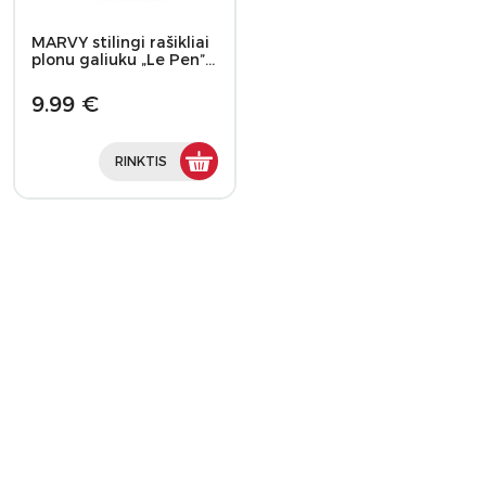
MARVY stilingi rašikliai
plonu galiuku „Le Pen”…
9.99 €
RINKTIS