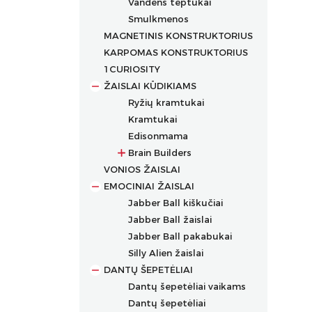
Vandens teptukai
Dėklai rašikliams
Permanentiniai markeriai
Smulkmenos
Kreidiniai markeriai
MAGNETINIS KONSTRUKTORIUS
Markeriai įvairių paviršių
KARPOMAS KONSTRUKTORIUS
dekoravimui
1CURIOSITY
Markeriai porcelianui
ŽAISLAI KŪDIKIAMS
Ryžių kramtukai
Kramtukai
Edisonmama
Brain Builders
VONIOS ŽAISLAI
Žaislų rinkiniai
EMOCINIAI ŽAISLAI
Žaislai nuo gimimo
Jabber Ball kiškučiai
Žaislai nuo 2+ mėn.
Jabber Ball žaislai
Žaislai nuo 3+ mėn.
Jabber Ball pakabukai
Žaislai nuo 4+ mėn.
Silly Alien žaislai
Žaislai nuo 5+ mėn.
DANTŲ ŠEPETĖLIAI
Žaislai nuo 6+ mėn.
Dantų šepetėliai vaikams
Žaislai nuo 7+ mėn.
Dantų šepetėliai