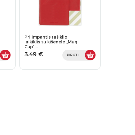
Prilimpantis rašiklio
laikiklis su kišenėle „Mug
Cup”,…
3.49 €
PIRKTI