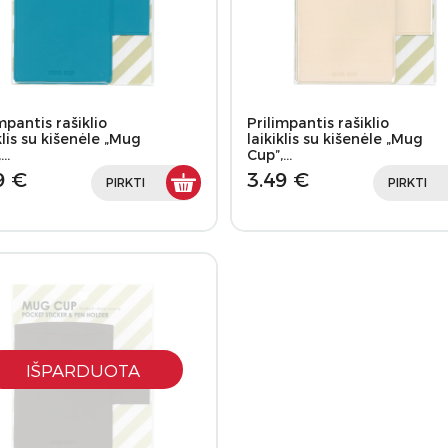
mpantis rašiklio
Prilimpantis rašiklio
klis su kišenėle „Mug
laikiklis su kišenėle „Mug
,…
Cup”,…
9 €
3.49 €
PIRKTI
PIRKTI
IŠPARDUOTA