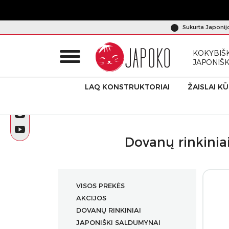
Sukurta Japonij
KOKYBIŠK
JAPONIŠ
LAQ KONSTRUKTORIAI
ŽAISLAI K
Pradžia
Produktai
Dovanų rinkiniai prilimpantis rašiklio 
Dovanų rinkiniai
VISOS PREKĖS
AKCIJOS
DOVANŲ RINKINIAI
JAPONIŠKI SALDUMYNAI