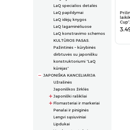
LaQ specialios detalės
LaQ papildymai
Prili
laiki
LaQ idėjų knygos
Cup”
LaQ lagaminėliuose
3.4
LaQ konstravimo schemos
KULTŪROS PASAS.
Pažintinės – kūrybinės
dirbtuvės su japonišku
konstruktoriumi “LaQ
kūrėjas”
JAPONIŠKA KANCELIARIJA
Užrašinės
Japoniškos žirklės
Japoniški rašikliai
Flomasteriai ir markeriai
Prabangūs rašikliai
Penalai ir piniginės
Rašikliai
Flomasteriai
Lengvi sąsiuviniai
Grafiniai rašikliai
Flomasteriai tekstilei
Lipdukai
Ergonomiški rašikliai
Akriliniai markeriai