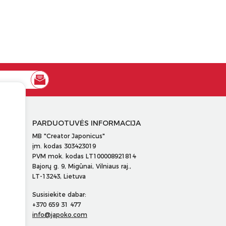
PARDUOTUVĖS INFORMACIJA
MB "Creator Japonicus"
įm. kodas 303423019
PVM mok. kodas LT100008921814
Bajorų g. 9, Migūnai, Vilniaus raj.,
LT-13243, Lietuva
Susisiekite dabar:
+370 659 31 477
info@japoko.com