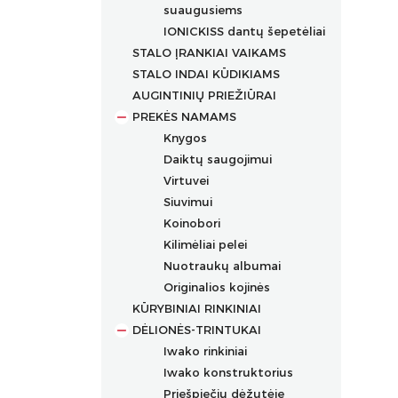
suaugusiems
IONICKISS dantų šepetėliai
STALO ĮRANKIAI VAIKAMS
STALO INDAI KŪDIKIAMS
AUGINTINIŲ PRIEŽIŪRAI
PREKĖS NAMAMS
Knygos
Daiktų saugojimui
Virtuvei
Siuvimui
Koinobori
Kilimėliai pelei
Nuotraukų albumai
Originalios kojinės
KŪRYBINIAI RINKINIAI
DĖLIONĖS-TRINTUKAI
Iwako rinkiniai
Iwako konstruktorius
Priešpiečių dėžutėje