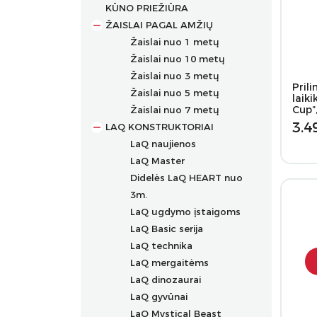
KŪNO PRIEŽIŪRA
ŽAISLAI PAGAL AMŽIŲ
Žaislai nuo 1 metų
Žaislai nuo 10 metų
Žaislai nuo 3 metų
Prili
Žaislai nuo 5 metų
laiki
Cup”
Žaislai nuo 7 metų
3.4
LAQ KONSTRUKTORIAI
LaQ naujienos
LaQ Master
Didelės LaQ HEART nuo
3m.
LaQ ugdymo įstaigoms
LaQ Basic serija
LaQ technika
LaQ mergaitėms
LaQ dinozaurai
LaQ gyvūnai
LaQ Mystical Beast