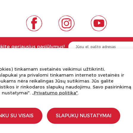
ukite geriausius pasiūlymus!
kies) tinkamam svetainės veikimui užtikrinti,
NGA ŽINOTI
APIE PREKĖS ŽENKLUS
ni slapukai yra privalomi tinkamam interneto svetainės ir
pukams nėra reikalingas Jūsų sutikimas. Jūs galite
tis
Kas yra LaQ?
tatistikos ir rinkodaros slapukų naudojimu. Savo pasirinkimą
edukacijos
BRAIN BUILDERS kūdikiams
ų nustatymai".
„Privatumo politika"
.
s dirbtuvės
IWAKO trintukai-dėlionės
kursas
MARVY UCHIDA kanceliarija
stravimo schemos
Kiti prekiniai ženklai
NKU SU VISAIS
SLAPUKŲ NUSTATYMAI
įstaigoms
ti
a