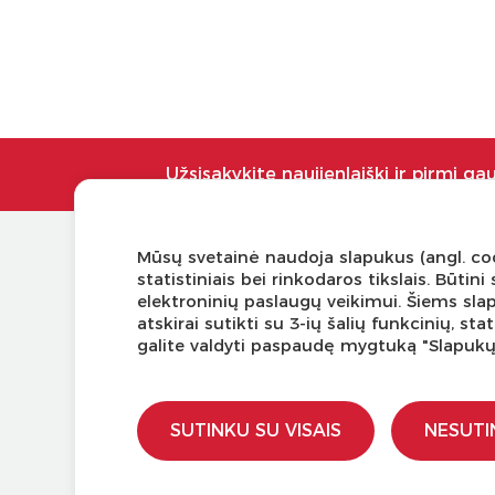
Užsisakykite naujienlaiškį ir pirmi ga
Mūsų svetainė naudoja slapukus (angl. coo
KLIENTŲ APTARNAVIMAS
NAUDI
statistiniais bei rinkodaros tikslais. Būti
elektroninių paslaugų veikimui. Šiems sla
Pirkimo – pardavimo taisyklės
Tinklaraš
atskirai sutikti su 3-ių šalių funkcinių, s
Pristatymas ir grąžinimas
Kodomo 
galite valdyti paspaudę mygtuką "Slapuk
Apmokėjimo būdai
Kūrybinė
Kokybės ir saugumo standartai
LaQ kon
Privatumo taisyklės
LaQ kon
SUTINKU SU VISAIS
NESUTI
Ugdymo 
Kur įsigy
Didmen