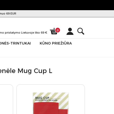
nuo 69 EUR
0
mo pristatymo Lietuvoje liko
69
€
ONĖS-TRINTUKAI
KŪNO PRIEŽIŪRA
išenėle Mug Cup L