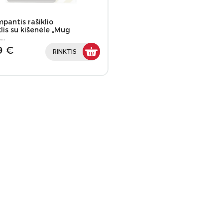
mpantis rašiklio
klis su kišenėle „Mug
,…
9 €
RINKTIS