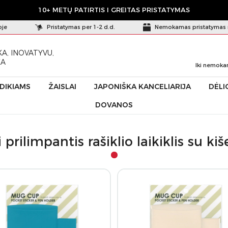
10+ METŲ PATIRTIS I GREITAS PRISTATYMAS
oje
Pristatymas per 1-2 d.d.
Nemokamas pristatymas 
A, INOVATYVU,
KA
Iki nemoka
ŪDIKIAMS
ŽAISLAI
JAPONIŠKA KANCELIARIJA
DĖLI
DOVANOS
laikiklis su kišenėle Mug Cup L
 prilimpantis rašiklio laikiklis su k