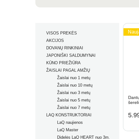
Nauj
VISOS PREKĖS
AKCIJOS
DOVANŲ RINKINIAI
JAPONIŠKI SALDUMYNAI
KŪNO PRIEŽIŪRA
ŽAISLAI PAGAL AMŽIŲ
Žaislai nuo 1 metų
Žaislai nuo 10 metų
Žaislai nuo 3 metų
Dantų
Žaislai nuo 5 metų
šere
Žaislai nuo 7 metų
5.9
LAQ KONSTRUKTORIAI
LaQ naujienos
LaQ Master
Didelės LaQ HEART nuo 3m.