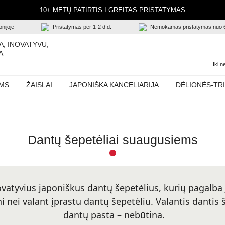
10+ METŲ PATIRTIS I GREITAS PRISTATYMAS
nijoje
Pristatymas per 1-2 d.d.
Nemokamas pristatymas nuo 
A, INOVATYVU,
A
Iki 
AMS
ŽAISLAI
JAPONIŠKA KANCELIARIJA
DĖLIONĖS-TR
Dantų šepetėliai suaugusiems
ovatyvius japoniškus dantų šepetėlius, kurių pagalba
 nei valant įprastu dantų šepetėliu. Valantis dantis 
dantų pasta – nebūtina.