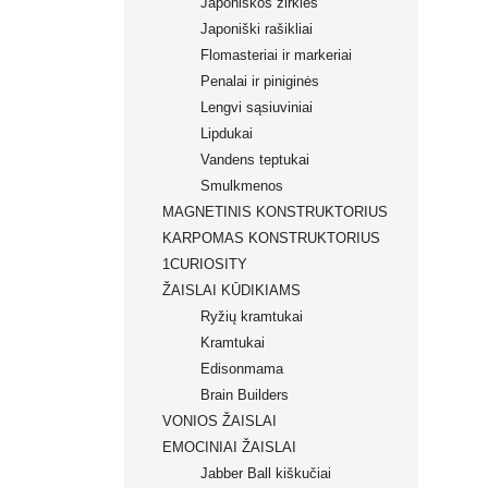
Japoniškos žirklės
Japoniški rašikliai
Flomasteriai ir markeriai
Prabangūs rašikliai
Penalai ir piniginės
Rašikliai
Flomasteriai
Lengvi sąsiuviniai
Grafiniai rašikliai
Flomasteriai tekstilei
Lipdukai
Ergonomiški rašikliai
Akriliniai markeriai
Vandens teptukai
Dėklai rašikliams
Permanentiniai markeriai
Smulkmenos
Kreidiniai markeriai
MAGNETINIS KONSTRUKTORIUS
Markeriai įvairių paviršių
KARPOMAS KONSTRUKTORIUS
dekoravimui
1CURIOSITY
Markeriai porcelianui
ŽAISLAI KŪDIKIAMS
Ryžių kramtukai
Kramtukai
Edisonmama
Brain Builders
VONIOS ŽAISLAI
Žaislų rinkiniai
EMOCINIAI ŽAISLAI
Žaislai nuo gimimo
Jabber Ball kiškučiai
Žaislai nuo 2+ mėn.