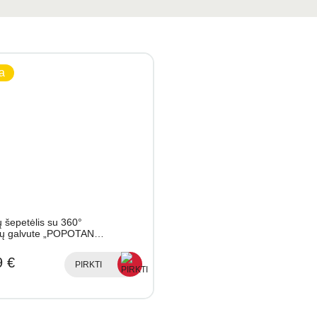
a
 šepetėlis su 360°
lių galvute „POPOTAN…
9 €
PIRKTI