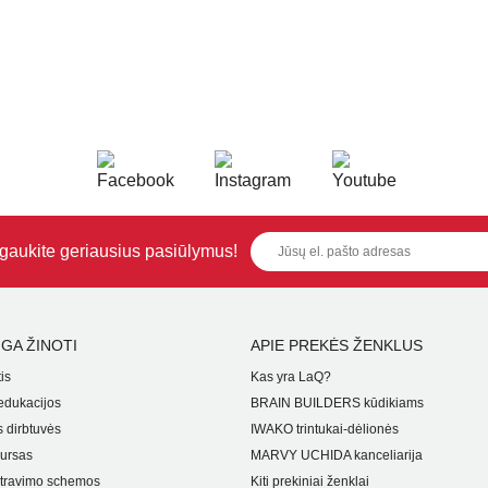
i gaukite geriausius pasiūlymus!
GA ŽINOTI
APIE PREKĖS ŽENKLUS
is
Kas yra LaQ?
dukacijos
BRAIN BUILDERS kūdikiams
 dirbtuvės
IWAKO trintukai-dėlionės
ursas
MARVY UCHIDA kanceliarija
travimo schemos
Kiti prekiniai ženklai