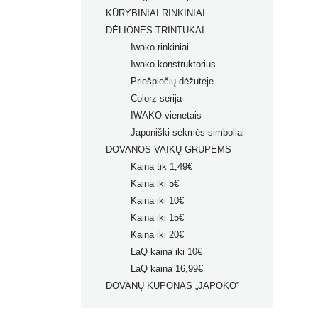
KŪRYBINIAI RINKINIAI
DĖLIONĖS-TRINTUKAI
Iwako rinkiniai
Iwako konstruktorius
Priešpiečių dėžutėje
Colorz serija
IWAKO vienetais
Japoniški sėkmės simboliai
DOVANOS VAIKŲ GRUPĖMS
Kaina tik 1,49€
Kaina iki 5€
Kaina iki 10€
Kaina iki 15€
Kaina iki 20€
LaQ kaina iki 10€
LaQ kaina 16,99€
DOVANŲ KUPONAS „JAPOKO”