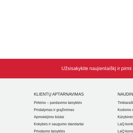
Užsisakykite naujienlaiškį ir pirm
KLIENTŲ APTARNAVIMAS
NAUDIN
Pirkimo – pardavimo taisyklės
Tinklarašt
Pristatymas ir grąžinimas
Kodomo e
Apmokėjimo būdai
Kūrybinės
Kokybės ir saugumo standartai
LaQ konk
Privatumo taisyklės
LaQ kons