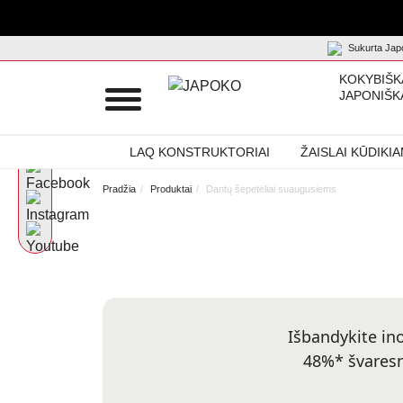
Sukurta Japo
KOKYBIŠK
JAPONIŠK
LAQ KONSTRUKTORIAI
ŽAISLAI KŪDIKI
Pradžia
Produktai
Dantų šepetėliai suaugusiems
Išbandykite in
48%* švaresni