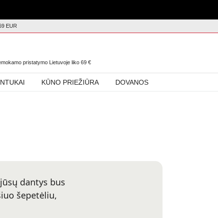
69 EUR
0
nemokamo pristatymo Lietuvoje liko
69
€
INTUKAI
KŪNO PRIEŽIŪRA
DOVANOS
 jūsų dantys bus
šiuo šepetėliu,