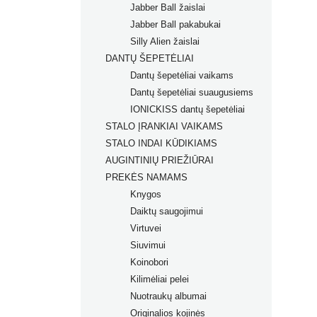
Jabber Ball žaislai
Žaislai nuo 3+ mėn.
Jabber Ball pakabukai
Žaislai nuo 4+ mėn.
Silly Alien žaislai
Žaislai nuo 5+ mėn.
DANTŲ ŠEPETĖLIAI
Žaislai nuo 6+ mėn.
Dantų šepetėliai vaikams
Žaislai nuo 7+ mėn.
Dantų šepetėliai suaugusiems
IONICKISS dantų šepetėliai
STALO ĮRANKIAI VAIKAMS
STALO INDAI KŪDIKIAMS
AUGINTINIŲ PRIEŽIŪRAI
PREKĖS NAMAMS
Knygos
Daiktų saugojimui
Virtuvei
Siuvimui
Koinobori
Kilimėliai pelei
Nuotraukų albumai
Originalios kojinės