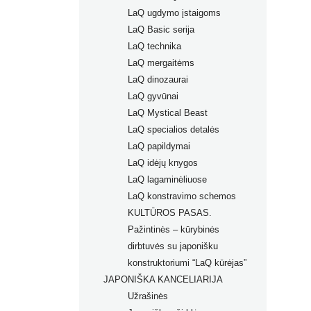
LaQ ugdymo įstaigoms
LaQ Basic serija
LaQ technika
LaQ mergaitėms
LaQ dinozaurai
LaQ gyvūnai
LaQ Mystical Beast
LaQ specialios detalės
LaQ papildymai
LaQ idėjų knygos
LaQ lagaminėliuose
LaQ konstravimo schemos
KULTŪROS PASAS.
Pažintinės – kūrybinės
dirbtuvės su japonišku
konstruktoriumi “LaQ kūrėjas”
JAPONIŠKA KANCELIARIJA
Užrašinės