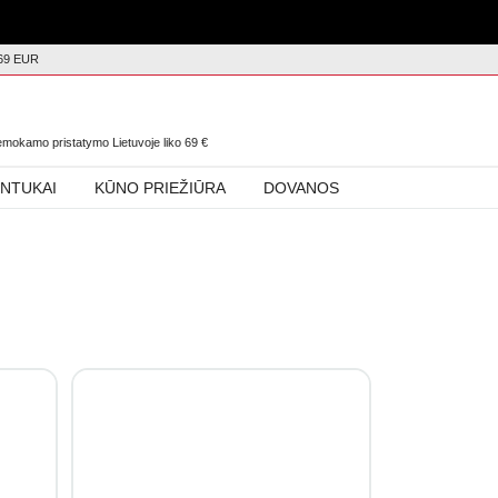
69 EUR
0
nemokamo pristatymo Lietuvoje liko
69
€
INTUKAI
KŪNO PRIEŽIŪRA
DOVANOS