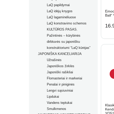
LaQ papildymai
LaQ idėjų knygos
Emoci
Ball“
LaQ lagaminėliuose
LaQ konstravimo schemos
16.
KULTŪROS PASAS.
Pažintinės – kūrybinės
dirbtuvės su japonišku
konstruktoriumi “LaQ kūrėjas”
JAPONIŠKA KANCELIARIJA
Užrašinės
Japoniškos žirklės
Japoniški rašikliai
Flomasteriai ir markeriai
Prabangūs rašikliai
Penalai ir piniginės
Rašikliai
Flomasteriai
Lengvi sąsiuviniai
Grafiniai rašikliai
Flomasteriai tekstilei
Lipdukai
Ergonomiški rašikliai
Akriliniai markeriai
Vandens teptukai
Dėklai rašikliams
Permanentiniai markeriai
Klasi
Smulkmenos
Kreidiniai markeriai
Kend
YO51