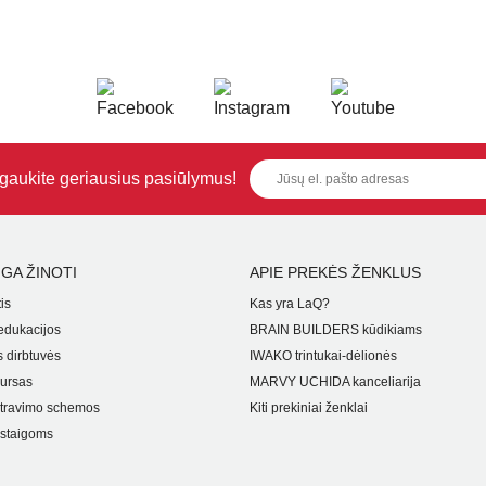
i gaukite geriausius pasiūlymus!
GA ŽINOTI
APIE PREKĖS ŽENKLUS
is
Kas yra LaQ?
dukacijos
BRAIN BUILDERS kūdikiams
 dirbtuvės
IWAKO trintukai-dėlionės
ursas
MARVY UCHIDA kanceliarija
travimo schemos
Kiti prekiniai ženklai
staigoms
i