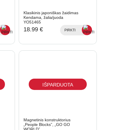
Klasikinis japoniškas žaidimas
Kendama, žalia/juoda
YO51465
18.99 €
PIRKTI
IŠPARDUOTA
Magnetinis konstruktorius
„People Blocks”, „GO GO
WORLD”