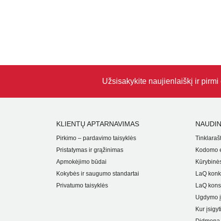
Užsisakykite naujienlaiškį ir pirm
KLIENTŲ APTARNAVIMAS
NAUDIN
Pirkimo – pardavimo taisyklės
Tinklarašt
Pristatymas ir grąžinimas
Kodomo e
Apmokėjimo būdai
Kūrybinės
Kokybės ir saugumo standartai
LaQ konk
Privatumo taisyklės
LaQ kons
Ugdymo į
Kur įsigyt