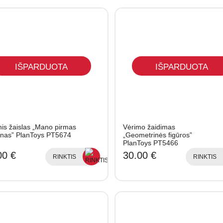
IŠPARDUOTA
IŠPARDUOTA
is žaislas „Mano pirmas
Vėrimo žaidimas
onas” PlanToys PT5674
„Geometrinės figūros”
PlanToys PT5466
00 €
30.00 €
RINKTIS
RINKTIS