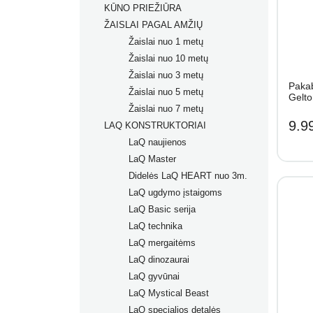
KŪNO PRIEŽIŪRA
ŽAISLAI PAGAL AMŽIŲ
Žaislai nuo 1 metų
Žaislai nuo 10 metų
Žaislai nuo 3 metų
Pakab
Žaislai nuo 5 metų
Gelto
Žaislai nuo 7 metų
9.9
LAQ KONSTRUKTORIAI
LaQ naujienos
LaQ Master
Didelės LaQ HEART nuo 3m.
LaQ ugdymo įstaigoms
LaQ Basic serija
LaQ technika
LaQ mergaitėms
LaQ dinozaurai
LaQ gyvūnai
LaQ Mystical Beast
LaQ specialios detalės