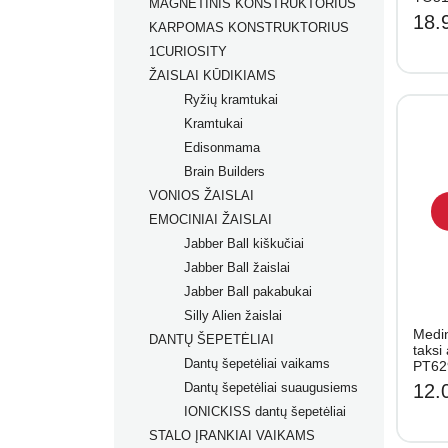
MAGNETINIS KONSTRUKTORIUS
Markeriai įvairių paviršių
18.
KARPOMAS KONSTRUKTORIUS
dekoravimui
1CURIOSITY
Markeriai porcelianui
ŽAISLAI KŪDIKIAMS
Ryžių kramtukai
Kramtukai
Edisonmama
Brain Builders
VONIOS ŽAISLAI
Žaislų rinkiniai
EMOCINIAI ŽAISLAI
Žaislai nuo gimimo
Jabber Ball kiškučiai
Žaislai nuo 2+ mėn.
Jabber Ball žaislai
Žaislai nuo 3+ mėn.
Jabber Ball pakabukai
Žaislai nuo 4+ mėn.
Silly Alien žaislai
Žaislai nuo 5+ mėn.
Medin
DANTŲ ŠEPETĖLIAI
Žaislai nuo 6+ mėn.
taksi
Dantų šepetėliai vaikams
Žaislai nuo 7+ mėn.
PT62
Dantų šepetėliai suaugusiems
12.
IONICKISS dantų šepetėliai
STALO ĮRANKIAI VAIKAMS