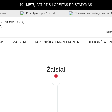
10+ METŲ PATIRTIS I GREITAS PRISTATYMAS
nijoje
Pristatymas per 1-2 d.d.
Nemokamas pristatymas nuo 
A, INOVATYVU,
A
Iki 
AMS
ŽAISLAI
JAPONIŠKA KANCELIARIJA
DĖLIONĖS-TR
Žaislai