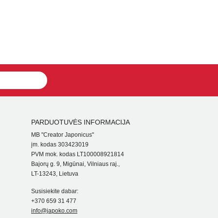
PARDUOTUVĖS INFORMACIJA
MB "Creator Japonicus"
įm. kodas 303423019
PVM mok. kodas LT100008921814
Bajorų g. 9, Migūnai, Vilniaus raj.,
LT-13243, Lietuva
Susisiekite dabar:
+370 659 31 477
info@japoko.com