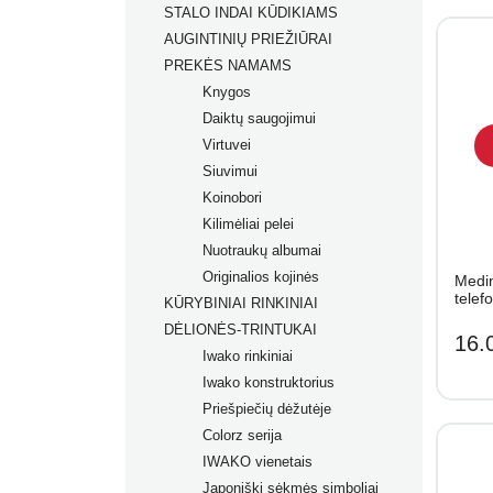
STALO INDAI KŪDIKIAMS
AUGINTINIŲ PRIEŽIŪRAI
PREKĖS NAMAMS
Knygos
Daiktų saugojimui
Virtuvei
Siuvimui
Koinobori
Kilimėliai pelei
Nuotraukų albumai
Originalios kojinės
Medin
telef
KŪRYBINIAI RINKINIAI
DĖLIONĖS-TRINTUKAI
16.
Iwako rinkiniai
Iwako konstruktorius
Priešpiečių dėžutėje
Colorz serija
IWAKO vienetais
Japoniški sėkmės simboliai