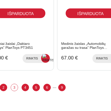
IŠPARDUOTA
IŠPARDUOTA
iai žaislai „Daktaro
Medinis žaislas „Automobilių
nys” PlanToys PT3451
garažas su trasa” PlanToys…
00 €
67.00 €
RINKTIS
RINKTIS
…
2
3
4
5
6
9