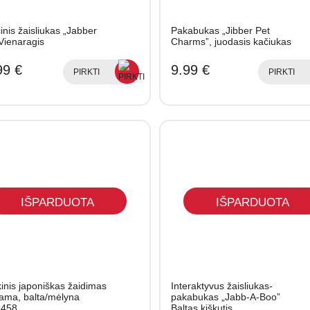
nis žaisliukas „Jabber
Pakabukas „Jibber Pet
 Vienaragis
Charms”, juodasis kačiukas
99 €
9.99 €
PIRKTI
PIRKTI
IŠPARDUOTA
IŠPARDUOTA
kinis japoniškas žaidimas
Interaktyvus žaisliukas-
ama, balta/mėlyna
pakabukas „Jabb-A-Boo”
458
Baltas kiškutis