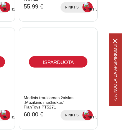
55.99 €
RINKTIS
-5% NUOLAIDA APSIPIRKIMUI
IŠPARDUOTA
Medinis traukiamas žaislas
„Muzikinis meškiukas“
PlanToys PT5271
60.00 €
RINKTIS