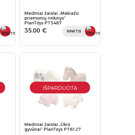
Mediniai žaislai „Makiažo
priemonių rinkinys”
PlanToys PT3487
35.00 €
RINKTIS
IŠPARDUOTA
Mediniai žaislai „Ūkio
gyvūnai” PlanToys PT6127