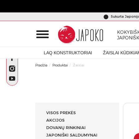
Sukurta Japonij
KOKYBIŠK
JAPONIŠ
LAQ KONSTRUKTORIAI
ŽAISLAI KŪDIKIA
Pradžia
Produktai
Žaislai
VISOS PREKĖS
AKCIJOS
DOVANŲ RINKINIAI
JAPONIŠKI SALDUMYNAI