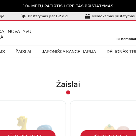
10+ METŲ PATIRTIS I GREITAS PRISTATYMAS
oje
Pristatymas per 1-2 d.d.
Nemokamas pristatymas 
A, INOVATYVU,
KA
Iki nemoka
MS
ŽAISLAI
JAPONIŠKA KANCELIARIJA
DĖLIONĖS-TR
Žaislai