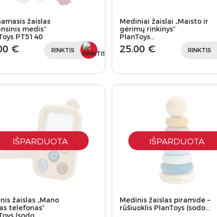
namasis žaislas
Mediniai žaislai „Maisto ir
ansinis medis”
gėrimų rinkinys”
Toys PT5140
PlanToys…
00 €
25.00 €
RINKTIS
RINKTIS
IŠPARDUOTA
IŠPARDUOTA
nis žaislas „Mano
Medinis žaislas piramidė –
as telefonas”
rūšiuoklis PlanToys (sodo…
Toys (sodo…