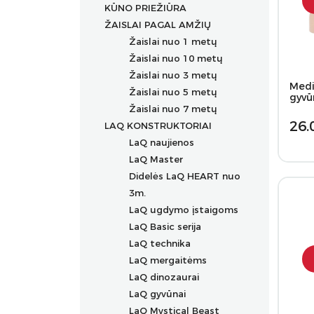
KŪNO PRIEŽIŪRA
ŽAISLAI PAGAL AMŽIŲ
Žaislai nuo 1 metų
Žaislai nuo 10 metų
Žaislai nuo 3 metų
Medin
Žaislai nuo 5 metų
gyvū
Žaislai nuo 7 metų
26.
LAQ KONSTRUKTORIAI
LaQ naujienos
LaQ Master
Didelės LaQ HEART nuo
3m.
LaQ ugdymo įstaigoms
LaQ Basic serija
LaQ technika
LaQ mergaitėms
LaQ dinozaurai
LaQ gyvūnai
LaQ Mystical Beast