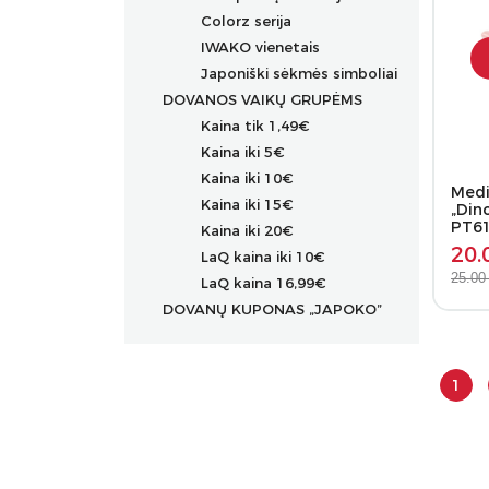
Colorz serija
IWAKO vienetais
Japoniški sėkmės simboliai
DOVANOS VAIKŲ GRUPĖMS
Kaina tik 1,49€
Kaina iki 5€
Kaina iki 10€
Medin
Kaina iki 15€
„Din
PT6
Kaina iki 20€
20.
LaQ kaina iki 10€
25.00
LaQ kaina 16,99€
DOVANŲ KUPONAS „JAPOKO”
1