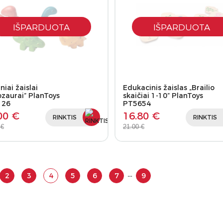
IŠPARDUOTA
IŠPARDUOTA
iai žaislai
Edukacinis žaislas „Brailio
ozaurai” PlanToys
skaičiai 1-10” PlanToys
126
PT5654
00 €
16.80 €
RINKTIS
RINKTIS
 €
21.00 €
…
2
3
4
5
6
7
9