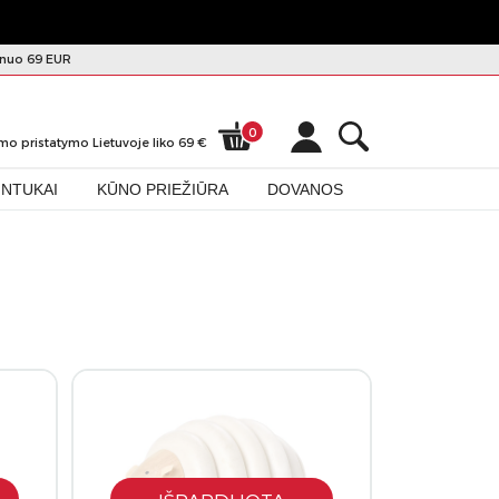
nuo 69 EUR
0
mo pristatymo Lietuvoje liko
69
€
INTUKAI
KŪNO PRIEŽIŪRA
DOVANOS