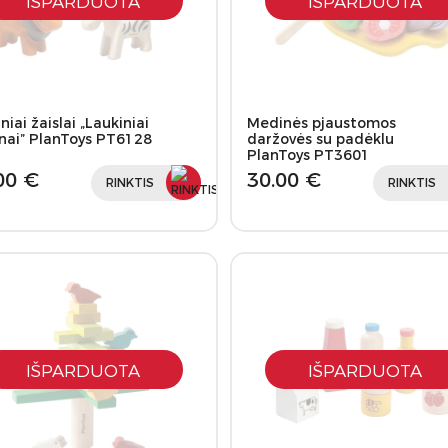
IŠPARDUOTA
IŠPARDUOTA
iai žaislai „Laukiniai
Medinės pjaustomos
nai” PlanToys PT6128
daržovės su padėklu
PlanToys PT3601
00 €
30.00 €
RINKTIS
RINKTIS
IŠPARDUOTA
IŠPARDUOTA