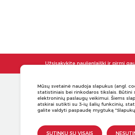
Užsisakykite naujienlaiškį ir pirmi ga
Mūsų svetainė naudoja slapukus (angl. coo
KLIENTŲ APTARNAVIMAS
NAUDI
statistiniais bei rinkodaros tikslais. Būti
elektroninių paslaugų veikimui. Šiems sla
Pirkimo – pardavimo taisyklės
Tinklaraš
atskirai sutikti su 3-ių šalių funkcinių, s
Pristatymas ir grąžinimas
Kodomo 
galite valdyti paspaudę mygtuką "Slapuk
Apmokėjimo būdai
Kūrybinė
Kokybės ir saugumo standartai
LaQ kon
Privatumo taisyklės
LaQ kon
SUTINKU SU VISAIS
NESUTI
Ugdymo 