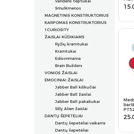
Vandens teptukai
Dėklai rašikliams
Permanentiniai markeriai
15.
Smulkmenos
Kreidiniai markeriai
MAGNETINIS KONSTRUKTORIUS
Markeriai įvairių paviršių
KARPOMAS KONSTRUKTORIUS
dekoravimui
1CURIOSITY
Markeriai porcelianui
ŽAISLAI KŪDIKIAMS
Ryžių kramtukai
Kramtukai
Edisonmama
Brain Builders
VONIOS ŽAISLAI
Žaislų rinkiniai
EMOCINIAI ŽAISLAI
Žaislai nuo gimimo
Jabber Ball kiškučiai
Žaislai nuo 2+ mėn.
Jabber Ball žaislai
Žaislai nuo 3+ mėn.
Medi
Jabber Ball pakabukai
Žaislai nuo 4+ mėn.
barš
Silly Alien žaislai
Žaislai nuo 5+ mėn.
PT5
DANTŲ ŠEPETĖLIAI
Žaislai nuo 6+ mėn.
25.
Dantų šepetėliai vaikams
Žaislai nuo 7+ mėn.
Dantų šepetėliai