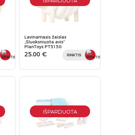
IŠPARDUOTA
Lavinamasis žaislas
„Sluoksniuota avis”
PlanToys PT5150
25.00 €
RINKTIS
IŠPARDUOTA