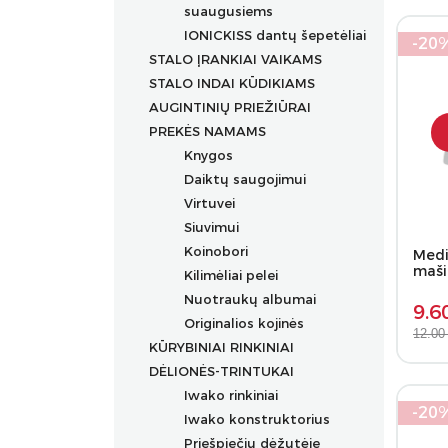
suaugusiems
IONICKISS dantų šepetėliai
-20
STALO ĮRANKIAI VAIKAMS
STALO INDAI KŪDIKIAMS
AUGINTINIŲ PRIEŽIŪRAI
PREKĖS NAMAMS
Knygos
Daiktų saugojimui
Virtuvei
Siuvimui
Koinobori
Medin
maši
Kilimėliai pelei
Nuotraukų albumai
9.6
Originalios kojinės
12.00
KŪRYBINIAI RINKINIAI
DĖLIONĖS-TRINTUKAI
Iwako rinkiniai
-20
Iwako konstruktorius
Priešpiečių dėžutėje