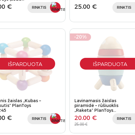
00 €
25.00 €
RINKTIS
RINKTIS
-20%
IŠPARDUOTA
IŠPARDUOTA
nis žaislas „Kubas –
Lavinamasis žaislas
kutis” PlanToys
piramidė – rūšiuoklis
245
„Raketa” PlanToys…
00 €
20.00 €
RINKTIS
RINKTIS
25.00 €