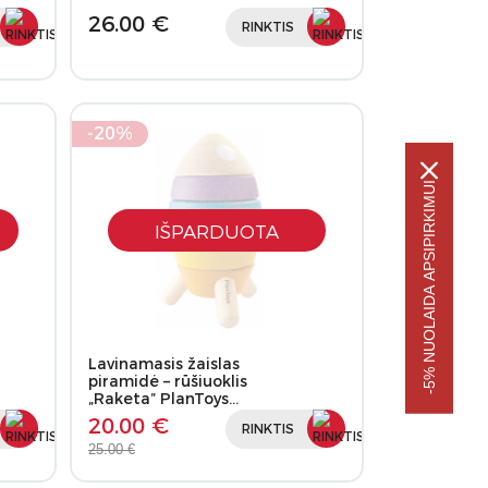
26.00 €
RINKTIS
-20%
-5% NUOLAIDA APSIPIRKIMUI
IŠPARDUOTA
Lavinamasis žaislas
piramidė – rūšiuoklis
„Raketa” PlanToys…
20.00 €
RINKTIS
25.00 €