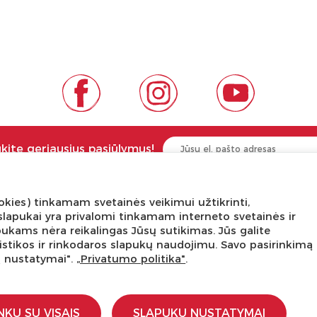
ukite geriausius pasiūlymus!
kies) tinkamam svetainės veikimui užtikrinti,
NGA ŽINOTI
APIE PREKĖS ŽENKLUS
ni slapukai yra privalomi tinkamam interneto svetainės ir
pukams nėra reikalingas Jūsų sutikimas. Jūs galite
tis
Kas yra LaQ?
tatistikos ir rinkodaros slapukų naudojimu. Savo pasirinkimą
edukacijos
BRAIN BUILDERS kūdikiams
ų nustatymai".
„Privatumo politika"
.
s dirbtuvės
IWAKO trintukai-dėlionės
kursas
MARVY UCHIDA kanceliarija
stravimo schemos
Kiti prekiniai ženklai
NKU SU VISAIS
SLAPUKŲ NUSTATYMAI
įstaigoms