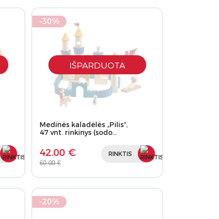
-30%
IŠPARDUOTA
Medinės kaladėlės „Pilis“,
47 vnt. rinkinys (sodo…
42.00 €
RINKTIS
60.00 €
-20%