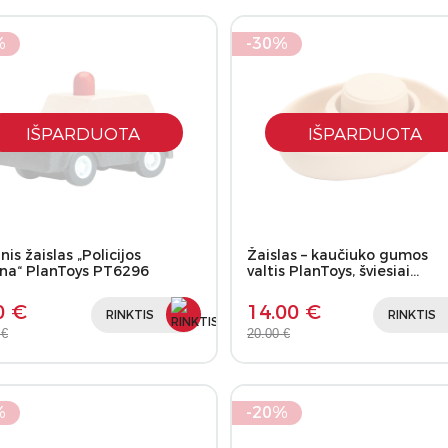
%
-30%
IŠPARDUOTA
IŠPARDUOTA
is žaislas „Policijos
Žaislas – kaučiuko gumos
na“ PlanToys PT6296
valtis PlanToys, šviesiai…
0 €
14.00 €
RINKTIS
RINKTIS
 €
20.00 €
%
-20%