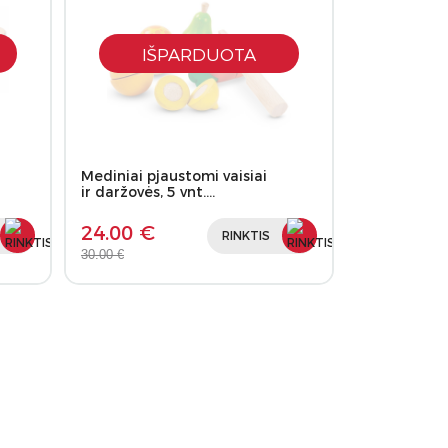
IŠPARDUOTA
Mediniai pjaustomi vaisiai
ir daržovės, 5 vnt.…
24.00 €
RINKTIS
30.00 €