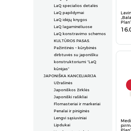
LaQ specialios detalės
LaQ papildymai
Lavi
„Bal
LaQ idėjų knygos
Plan
LaQ lagaminėliuose
16.
LaQ konstravimo schemos
KULTŪROS PASAS.
Pažintinės – kūrybinės
dirbtuvės su japonišku
konstruktoriumi “LaQ
kūrėjas”
JAPONIŠKA KANCELIARIJA
Užrašinės
Japoniškos žirklės
Japoniški rašikliai
Flomasteriai ir markeriai
Prabangūs rašikliai
Penalai ir piniginės
Rašikliai
Flomasteriai
Lengvi sąsiuviniai
Grafiniai rašikliai
Flomasteriai tekstilei
Medi
Lipdukai
Ergonomiški rašikliai
Akriliniai markeriai
pirm
Plan