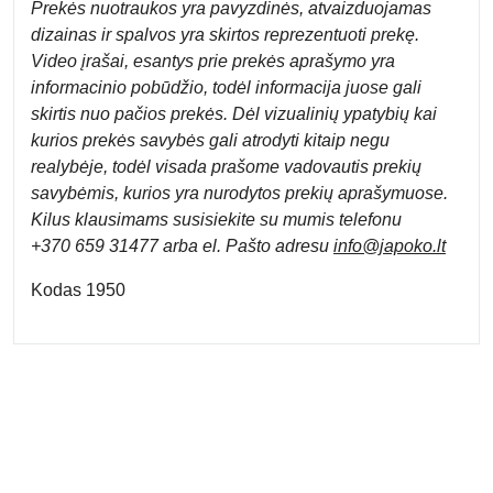
Prek
ės nuotraukos yra pavyzdinės,
atvaizduojamas
dizainas ir spalvos yra skirtos reprezentuoti prekę.
Video įrašai, esantys prie prekės aprašymo yra
informacinio pobūdžio, todėl informacija juose gali
skirtis nuo pačios prekės. Dėl vizualinių ypatybių kai
kurios prekės savybės gali atrodyti kitaip negu
realybėje, todėl visada prašome vadovautis prekių
savybėmis, kurios yra nurodytos prekių aprašymuose.
Kilus klausimams susisiekite su mumis telefonu
+370 659 31477 arba el. Pa
što adresu
info
@japoko.lt
Kodas 1950