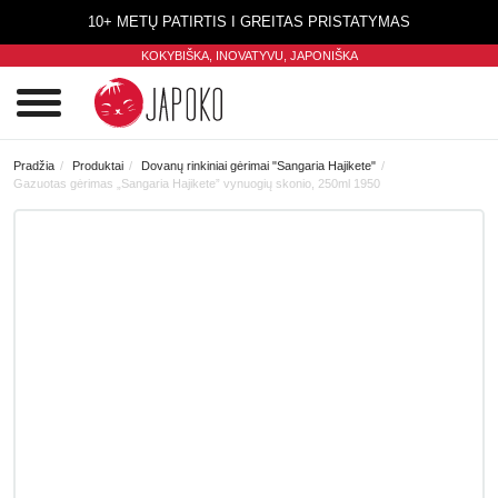
10+ METŲ PATIRTIS I GREITAS PRISTATYMAS
KOKYBIŠKA, INOVATYVU,
JAPONIŠKA
0
Pradžia
Produktai
Dovanų rinkiniai gėrimai "Sangaria Hajikete"
Gazuotas gėrimas „Sangaria Hajikete” vynuogių skonio, 250ml 1950