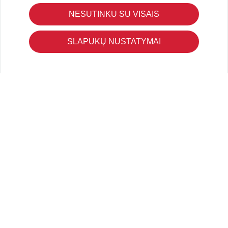
Pristatymas ir grąžinimas
NESUTINKU SU VISAIS
Apmokėjimo būdai
Kokybės ir saugumo standartai
SLAPUKŲ NUSTATYMAI
Privatumo taisyklės
NAUDINGA ŽINOTI
Tinklaraštis
Kodomo edukacijos
Kūrybinės dirbtuvės
LaQ konkursas
LaQ konstravimo schemos
Ugdymo įstaigoms
Kur įsigyti
Didmena
APIE PREKĖS ŽENKLUS
Kas yra LaQ?
BRAIN BUILDERS kūdikiams
IWAKO trintukai-dėlionės