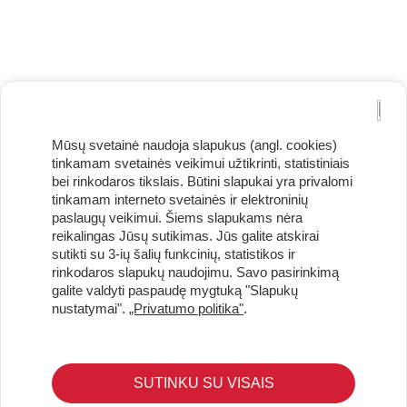
Mūsų svetainė naudoja slapukus (angl. cookies)
tinkamam svetainės veikimui užtikrinti, statistiniais
bei rinkodaros tikslais. Būtini slapukai yra privalomi
tinkamam interneto svetainės ir elektroninių
paslaugų veikimui. Šiems slapukams nėra
reikalingas Jūsų sutikimas. Jūs galite atskirai
Užsisakykite naujienlaiškį ir pirmi gaukite geriausius
sutikti su 3-ių šalių funkcinių, statistikos ir
pasiūlymus!
rinkodaros slapukų naudojimu. Savo pasirinkimą
galite valdyti paspaudę mygtuką "Slapukų
nustatymai".
„Privatumo politika"
.
KLIENTŲ APTARNAVIMAS
SUTINKU SU VISAIS
Pirkimo – pardavimo taisyklės