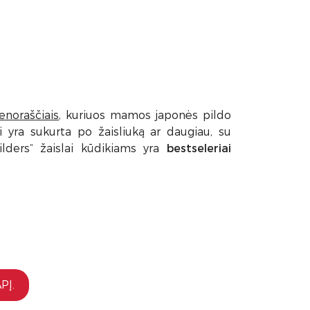
noraščiais
, kuriuos mamos japonės pildo
yra sukurta po žaisliuką ar daugiau, su
ilders“ žaislai kūdikiams yra
bestseleriai
PĮ.