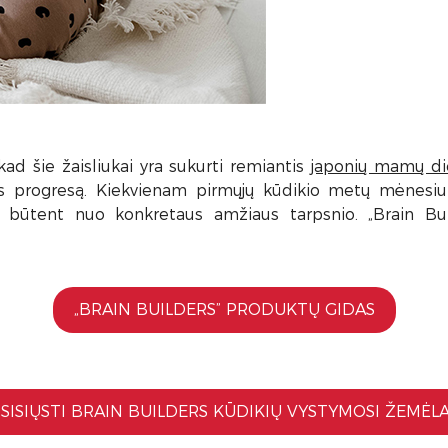
 kad šie žaisliukai yra sukurti remiantis
japonių mamų die
s progresą. Kiekvienam pirmųjų kūdikio metų mėnesiui 
as būtent nuo konkretaus amžiaus tarpsnio. „Brain Bu
„BRAIN BUILDERS” PRODUKTŲ GIDAS
SISIŲSTI BRAIN BUILDERS KŪDIKIŲ VYSTYMOSI ŽEMĖLA