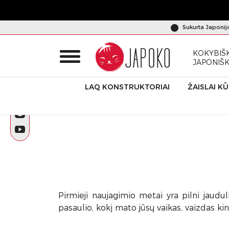
Sukurta Japonij
KOKYBIŠK
JAPONIŠ
LAQ KONSTRUKTORIAI
ŽAISLAI K
Pradžia
BRAIN BUILDERS kūdikiams
Pirmieji naujagimio metai yra pilni jaudul
pasaulio, kokį mato jūsų vaikas, vaizdas ki