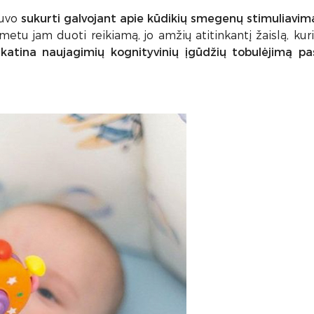
buvo
sukurti galvojant apie kūdikių smegenų stimuliavim
 metu jam duoti reikiamą, jo amžių atitinkantį žaislą, ku
 skatina naujagimių kognityvinių įgūdžių tobulėjimą pa