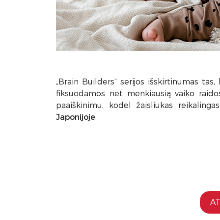
„Brain Builders“ serijos išskirtinumas tas,
fiksuodamos net menkiausią vaiko raido
paaiškinimu, kodėl žaisliukas reikaling
Japonijoje
.
AT