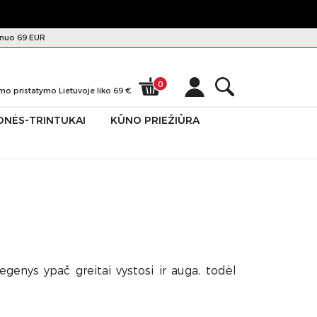
nuo 69 EUR
0
mo pristatymo Lietuvoje liko
69
€
ONĖS-TRINTUKAI
KŪNO PRIEŽIŪRA
megenys ypač greitai vystosi ir auga, todėl