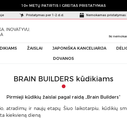
10+ METŲ PATIRTIS I GREITAS PRISTATYMAS
oje
Pristatymas per 1-2 d.d.
Nemokamas pristatymas 
A, INOVATYVU,
KA
Iki nemoka
ŪDIKIAMS
ŽAISLAI
JAPONIŠKA KANCELIARIJA
DĖLI
DOVANOS
BRAIN BUILDERS kūdikiams
Pirmieji kūdikių žaislai pagal raidą „Brain Builders“
io, atradimų ir naujų etapų. Šiuo laikotarpiu, kūdikių s
nta kiekvieną dieną.