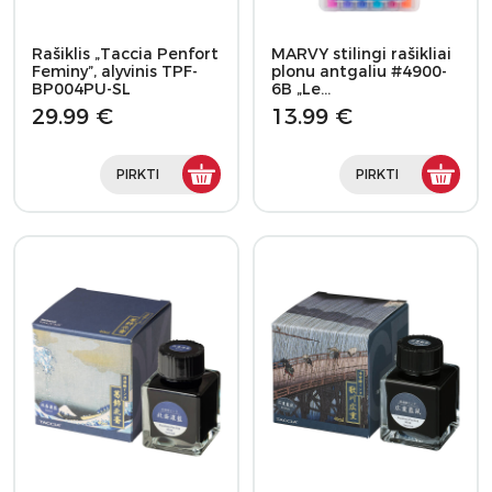
Rašiklis „Taccia Penfort
MARVY stilingi rašikliai
Feminy”, alyvinis TPF-
plonu antgaliu #4900-
BP004PU-SL
6B „Le…
29.99 €
13.99 €
PIRKTI
PIRKTI