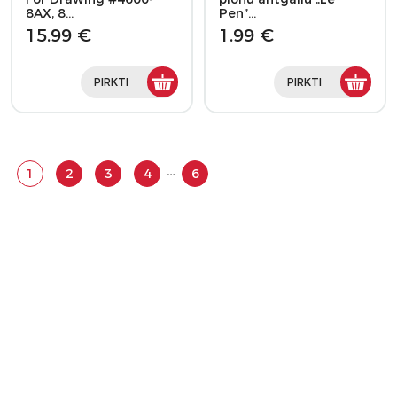
8AX, 8…
Pen”…
15.99 €
1.99 €
PIRKTI
PIRKTI
…
1
2
3
4
6