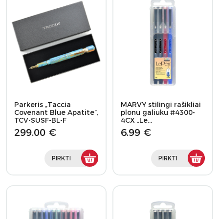
Parkeris „Taccia
MARVY stilingi rašikliai
Covenant Blue Apatite”,
plonu galiuku #4300-
TCV-SUSF-BL-F
4CX „Le…
299.00 €
6.99 €
PIRKTI
PIRKTI