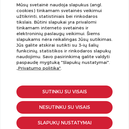
Mūsų svetainė naudoja slapukus (angl.
cookies) tinkamam svetainės veikimui
užtikrinti, statistiniais bei rinkodaros
tikslais. Būtini slapukai yra privalomi
tinkamam interneto svetainės ir
elektroninių paslaugų veikimui. Šiems
slapukams nėra reikalingas Jūsų sutikimas.
Jūs galite atskirai sutikti su 3-ių šalių
funkcinių, statistikos ir rinkodaros slapukų
Užsisakykite naujienlaiškį ir pirmi gaukite geriausius
naudojimu. Savo pasirinkimą galite valdyti
pasiūlymus!
paspaudę mygtuką "Slapukų nustatymai".
„Privatumo politika"
.
SUTINKU SU VISAIS
KLIENTŲ APTARNAVIMAS
Pirkimo – pardavimo taisyklės
NESUTINKU SU VISAIS
Pristatymas ir grąžinimas
Apmokėjimo būdai
SLAPUKŲ NUSTATYMAI
Kokybės ir saugumo standartai