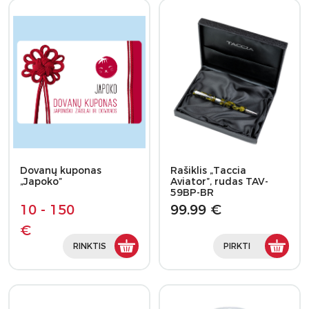
Dovanų kuponas
Rašiklis „Taccia
„Japoko”
Aviator”, rudas TAV-
59BP-BR
10 - 150
99.99 €
€
RINKTIS
PIRKTI