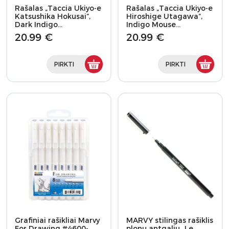
Rašalas „Taccia Ukiyo-e
Rašalas „Taccia Ukiyo-e
Katsushika Hokusai”,
Hiroshige Utagawa”,
Dark Indigo…
Indigo Mouse…
20.99 €
20.99 €
PIRKTI
PIRKTI
Grafiniai rašikliai Marvy
MARVY stilingas rašiklis
For Drawing #4600-
plonu antgaliu „Le