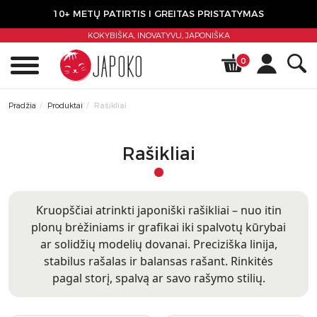
10+ METŲ PATIRTIS I GREITAS PRISTATYMAS
KOKYBIŠKA, INOVATYVU,
JAPONIŠKA
0
Pradžia
Produktai
Rašikliai
Rašikliai
Kruopščiai atrinkti japoniški rašikliai – nuo itin
plonų brėžiniams ir grafikai iki spalvotų kūrybai
ar solidžių modelių dovanai. Preciziška linija,
stabilus rašalas ir balansas rašant. Rinkitės
pagal storį, spalvą ar savo rašymo stilių.