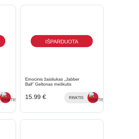
IŠPARDUOTA
Emocinis žaisliukas „Jabber
Ball” Geltonas meškutis
15.99 €
RINKTIS