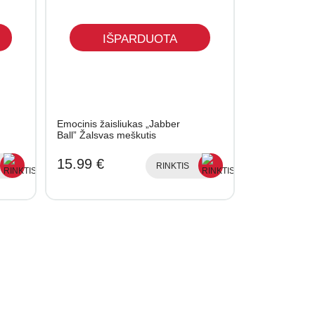
IŠPARDUOTA
Emocinis žaisliukas „Jabber
Ball” Žalsvas meškutis
15.99 €
RINKTIS