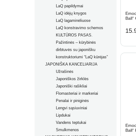
LaQ papildymai
LaQ idėjų knygos
Emoci
Ball“
LaQ lagaminėliuose
LaQ konstravimo schemos
15.
KULTŪROS PASAS.
Pažintinės – kūrybinės
dirbtuvės su japonišku
konstruktoriumi “LaQ kūrėjas”
JAPONIŠKA KANCELIARIJA
Užrašinės
Japoniškos žirklės
Japoniški rašikliai
Flomasteriai ir markeriai
Prabangūs rašikliai
Penalai ir piniginės
Rašikliai
Flomasteriai
Lengvi sąsiuviniai
Grafiniai rašikliai
Flomasteriai tekstilei
Lipdukai
Ergonomiški rašikliai
Akriliniai markeriai
Vandens teptukai
Dėklai rašikliams
Permanentiniai markeriai
Emoci
Smulkmenos
Kreidiniai markeriai
Ball“