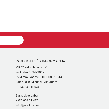
PARDUOTUVĖS INFORMACIJA
MB "Creator Japonicus"
įm. kodas 303423019
PVM mok. kodas LT100008921814
Bajorų g. 9, Migūnai, Vilniaus raj.,
LT-13243, Lietuva
Susisiekite dabar:
+370 659 31 477
info@japoko.com