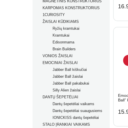
MAGNETINIS KONSTRUKTORIUS
Markeriai įvairių paviršių
16.
KARPOMAS KONSTRUKTORIUS
dekoravimui
1CURIOSITY
Markeriai porcelianui
ŽAISLAI KŪDIKIAMS
Ryžių kramtukai
Kramtukai
Edisonmama
Brain Builders
VONIOS ŽAISLAI
Žaislų rinkiniai
EMOCINIAI ŽAISLAI
Žaislai nuo gimimo
Jabber Ball kiškučiai
Žaislai nuo 2+ mėn.
Jabber Ball žaislai
Žaislai nuo 3+ mėn.
Jabber Ball pakabukai
Žaislai nuo 4+ mėn.
Silly Alien žaislai
Žaislai nuo 5+ mėn.
Emoci
DANTŲ ŠEPETĖLIAI
Žaislai nuo 6+ mėn.
Ball”
Dantų šepetėliai vaikams
Žaislai nuo 7+ mėn.
Dantų šepetėliai suaugusiems
15.
IONICKISS dantų šepetėliai
STALO ĮRANKIAI VAIKAMS