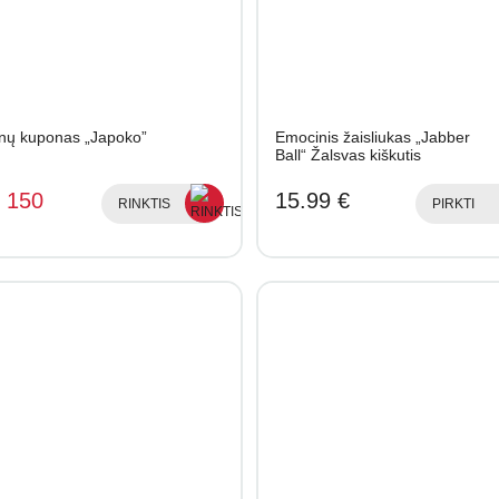
nų kuponas „Japoko”
Emocinis žaisliukas „Jabber
Ball“ Žalsvas kiškutis
- 150
15.99 €
RINKTIS
PIRKTI