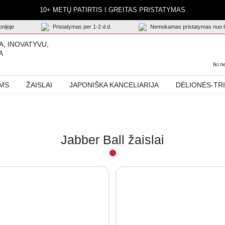
10+ METŲ PATIRTIS I GREITAS PRISTATYMAS
nijoje
Pristatymas per 1-2 d.d.
Nemokamas pristatymas nuo 
A, INOVATYVU,
A
Iki 
AMS
ŽAISLAI
JAPONIŠKA KANCELIARIJA
DĖLIONĖS-TR
Jabber Ball žaislai