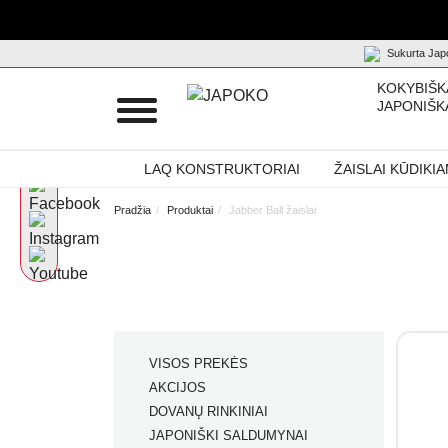
Sukurta Japo
KOKYBIŠK
JAPONIŠK
LAQ KONSTRUKTORIAI
ŽAISLAI KŪDIKI
Pradžia
Produktai
Jabber Ball žaislai
VISOS PREKĖS
AKCIJOS
DOVANŲ RINKINIAI
JAPONIŠKI SALDUMYNAI