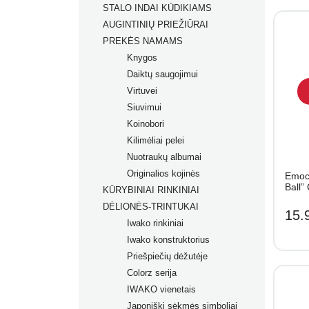
STALO INDAI KŪDIKIAMS
AUGINTINIŲ PRIEŽIŪRAI
PREKĖS NAMAMS
Knygos
Daiktų saugojimui
Virtuvei
Siuvimui
Koinobori
Kilimėliai pelei
Nuotraukų albumai
Originalios kojinės
Emoci
Ball”
KŪRYBINIAI RINKINIAI
DĖLIONĖS-TRINTUKAI
15.
Iwako rinkiniai
Iwako konstruktorius
Priešpiečių dėžutėje
Colorz serija
IWAKO vienetais
Japoniški sėkmės simboliai