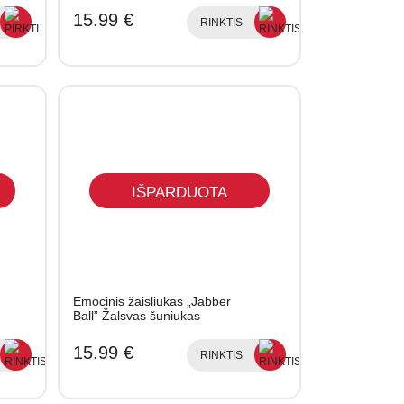
15.99 €
RINKTIS
IŠPARDUOTA
Emocinis žaisliukas „Jabber
Ball” Žalsvas šuniukas
15.99 €
RINKTIS