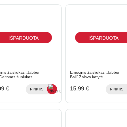
IŠPARDUOTA
IŠPARDUOTA
nis žaisliukas „Jabber
Emocinis žaisliukas „Jabber
 Geltonas šuniukas
Ball“ Žalsva katytė
99 €
15.99 €
RINKTIS
RINKTIS