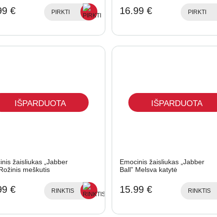
99 €
16.99 €
PIRKTI
PIRKTI
IŠPARDUOTA
IŠPARDUOTA
nis žaisliukas „Jabber
Emocinis žaisliukas „Jabber
 Rožinis meškutis
Ball” Melsva katytė
99 €
15.99 €
RINKTIS
RINKTIS