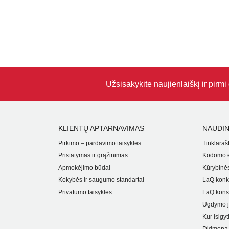
Užsisakykite naujienlaiškį ir pirm
KLIENTŲ APTARNAVIMAS
NAUDIN
Pirkimo – pardavimo taisyklės
Tinklarašt
Pristatymas ir grąžinimas
Kodomo e
Apmokėjimo būdai
Kūrybinės
Kokybės ir saugumo standartai
LaQ konk
Privatumo taisyklės
LaQ kons
Ugdymo į
Kur įsigyt