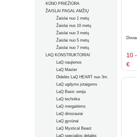
KŪNO PRIEŽIŪRA
ŽAISLAI PAGAL AMŽIŲ
Žaislai nuo 1 metų
Žaislai nuo 10 metų
Žaislai nuo 3 metų
Dova
Žaislai nuo 5 metų
Žaislai nuo 7 metų
10 
LAQ KONSTRUKTORIAI
LaQ naujienos
€
LaQ Master
Didelės LaQ HEART nuo 3m.
LaQ ugdymo įstaigoms
LaQ Basic serija
LaQ technika
LaQ mergaitėms
LaQ dinozaurai
LaQ gyvūnai
LaQ Mystical Beast
LaQ specialios detalės