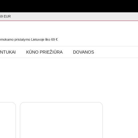
69 EUR
0
nemokamo pristatymo Lietuvoje liko
69
€
INTUKAI
KŪNO PRIEŽIŪRA
DOVANOS