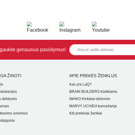
i gaukite geriausius pasiūlymus!
GA ŽINOTI
APIE PREKĖS ŽENKLUS
is
Kas yra LaQ?
dukacijos
BRAIN BUILDERS kūdikiams
 dirbtuvės
IWAKO trintukai-dėlionės
ursas
MARVY UCHIDA kanceliarija
travimo schemos
Kiti prekiniai ženklai
staigoms
i