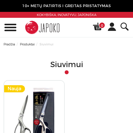
10+ METŲ PATIRTIS I GREITAS PRISTATYMAS
KOKYBIŠKA, INOVATYVU,
JAPONIŠKA
0
Pradžia
Produktai
Siuvimui
Siuvimui
Nauja