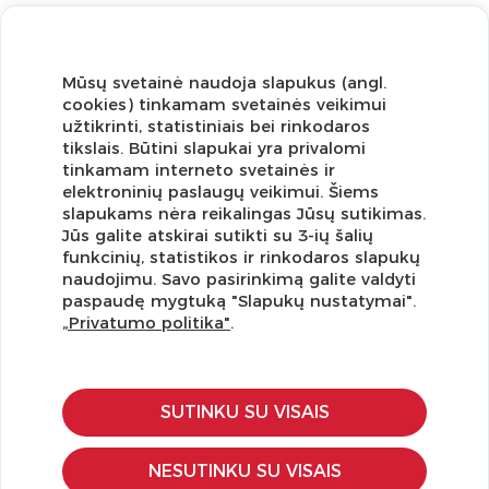
Mūsų svetainė naudoja slapukus (angl.
cookies) tinkamam svetainės veikimui
užtikrinti, statistiniais bei rinkodaros
tikslais. Būtini slapukai yra privalomi
tinkamam interneto svetainės ir
elektroninių paslaugų veikimui. Šiems
slapukams nėra reikalingas Jūsų sutikimas.
Jūs galite atskirai sutikti su 3-ių šalių
funkcinių, statistikos ir rinkodaros slapukų
Užsisakykite naujienlaiškį ir pirmi gaukite geriausius
naudojimu. Savo pasirinkimą galite valdyti
pasiūlymus!
paspaudę mygtuką "Slapukų nustatymai".
„Privatumo politika"
.
SUTINKU SU VISAIS
KLIENTŲ APTARNAVIMAS
Pirkimo – pardavimo taisyklės
NESUTINKU SU VISAIS
Pristatymas ir grąžinimas