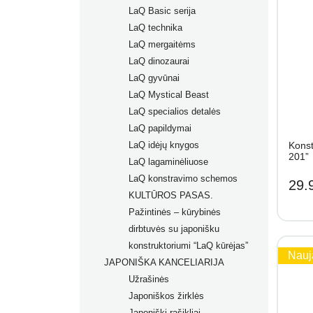
LaQ Basic serija
LaQ technika
LaQ mergaitėms
LaQ dinozaurai
LaQ gyvūnai
LaQ Mystical Beast
LaQ specialios detalės
LaQ papildymai
LaQ idėjų knygos
Konst
201”
LaQ lagaminėliuose
LaQ konstravimo schemos
29.
KULTŪROS PASAS.
Pažintinės – kūrybinės
dirbtuvės su japonišku
konstruktoriumi “LaQ kūrėjas”
Nauj
JAPONIŠKA KANCELIARIJA
Užrašinės
Japoniškos žirklės
Japoniški rašikliai