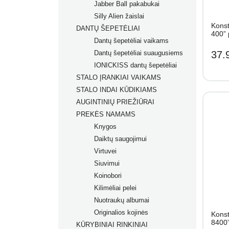
Jabber Ball pakabukai
Žaislai nuo 4+ mėn.
Silly Alien žaislai
Žaislai nuo 5+ mėn.
Konst
DANTŲ ŠEPETĖLIAI
Žaislai nuo 6+ mėn.
400” 
Dantų šepetėliai vaikams
Žaislai nuo 7+ mėn.
Dantų šepetėliai suaugusiems
37.
IONICKISS dantų šepetėliai
STALO ĮRANKIAI VAIKAMS
STALO INDAI KŪDIKIAMS
AUGINTINIŲ PRIEŽIŪRAI
PREKĖS NAMAMS
Knygos
Daiktų saugojimui
Virtuvei
Siuvimui
Koinobori
Kilimėliai pelei
Nuotraukų albumai
Originalios kojinės
Konst
8400
KŪRYBINIAI RINKINIAI