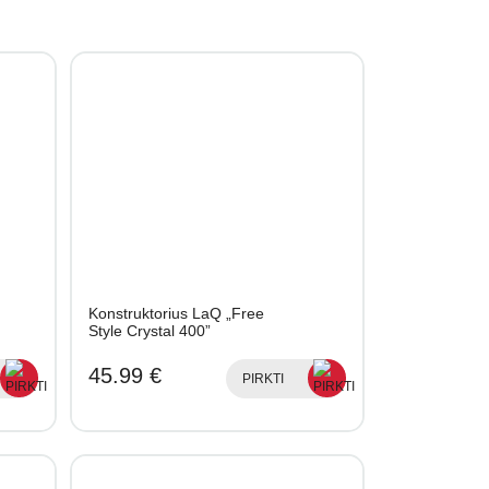
Konstruktorius LaQ „Free
Style Crystal 400”
45.99 €
PIRKTI