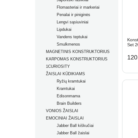
Flomasteriai ir markeriai
Prabangūs rašikliai
Penalai ir piniginės
Rašikliai
Flomasteriai
Lengvi sąsiuviniai
Grafiniai rašikliai
Flomasteriai tekstilei
Lipdukai
Ergonomiški rašikliai
Akriliniai markeriai
Vandens teptukai
Dėklai rašikliams
Permanentiniai markeriai
Konst
Smulkmenos
Kreidiniai markeriai
Set 2
MAGNETINIS KONSTRUKTORIUS
Markeriai įvairių paviršių
120
KARPOMAS KONSTRUKTORIUS
dekoravimui
1CURIOSITY
Markeriai porcelianui
ŽAISLAI KŪDIKIAMS
Ryžių kramtukai
Kramtukai
Edisonmama
Brain Builders
VONIOS ŽAISLAI
Žaislų rinkiniai
EMOCINIAI ŽAISLAI
Žaislai nuo gimimo
Jabber Ball kiškučiai
Žaislai nuo 2+ mėn.
Jabber Ball žaislai
Žaislai nuo 3+ mėn.