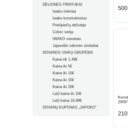
DĖLIONĖS-TRINTUKAI
500
Iwako rinkiniai
Iwako konstruktorius
Priešpiečių dėžutėje
Colorz serija
IWAKO vienetais
Japoniški sėkmės simboliai
DOVANOS VAIKŲ GRUPĖMS
Kaina tik 1,49€
Kaina iki 5€
Kaina iki 10€
Kaina iki 15€
Kaina iki 20€
LaQ kaina iki 10€
Konst
LaQ kaina 16,99€
2800
DOVANŲ KUPONAS „JAPOKO”
210