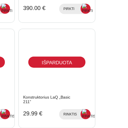
390.00 €
PIRKTI
IŠPARDUOTA
Konstruktorius LaQ „Basic
211”
29.99 €
RINKTIS