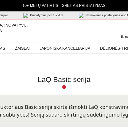
10+ METŲ PATIRTIS I GREITAS PRISTATYMAS
nijoje
Pristatymas per 1-2 d.d.
Nemokamas pristatymas nuo 
A, INOVATYVU,
A
Iki 
AMS
ŽAISLAI
JAPONIŠKA KANCELIARIJA
DĖLIONĖS-TR
LaQ Basic serija
uktoriaus Basic serija skirta išmokti LaQ konstravim
r subtilybes! Seriją sudaro skirtingų sudėtingumo lygi