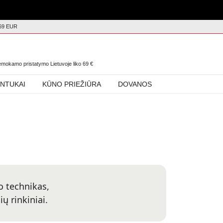
69 EUR
0
nemokamo pristatymo Lietuvoje liko
69
€
INTUKAI
KŪNO PRIEŽIŪRA
DOVANOS
o technikas,
ų rinkiniai.