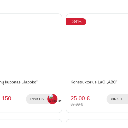
-34%
nų kuponas „Japoko”
Konstruktorius LaQ „ABC”
- 150
25.00 €
RINKTIS
PIRKTI
37.99 €