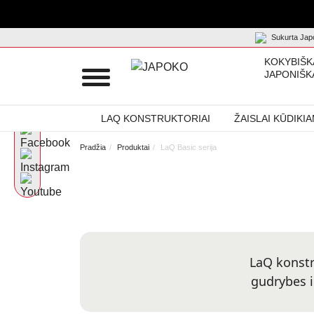
Sukurta Japo
KOKYBIŠK
JAPONIŠK
LAQ KONSTRUKTORIAI
ŽAISLAI KŪDIKI
Pradžia
Produktai
LaQ Basic serija
LaQ konstr
gudrybes i