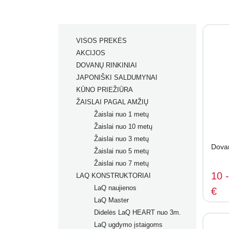
VISOS PREKĖS
AKCIJOS
DOVANŲ RINKINIAI
JAPONIŠKI SALDUMYNAI
KŪNO PRIEŽIŪRA
ŽAISLAI PAGAL AMŽIŲ
Žaislai nuo 1 metų
Žaislai nuo 10 metų
Žaislai nuo 3 metų
Dova
Žaislai nuo 5 metų
Žaislai nuo 7 metų
10 
LAQ KONSTRUKTORIAI
LaQ naujienos
€
LaQ Master
Didelės LaQ HEART nuo 3m.
LaQ ugdymo įstaigoms