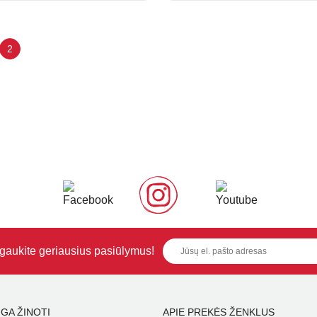
2
i gaukite geriausius pasiūlymus!
GA ŽINOTI
APIE PREKĖS ŽENKLUS