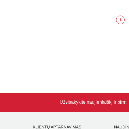
1
Užsisakykite naujienlaiškį ir pirm
KLIENTŲ APTARNAVIMAS
NAUDIN