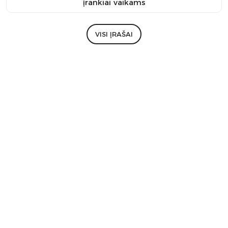
įrankiai vaikams
VISI ĮRAŠAI