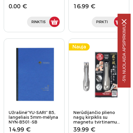
0.00 €
16.99 €
RINKTIS
PIRKTI
-5% NUOLAIDA APSIPIRKIMUI
Nauja
Užrašinė”YU-SARI” B5,
Nerūdijančio plieno
langeliais 5mm-mėlyna
nagų kirpiklis su
NYN-B501-SB
magnetu tvirtinamu…
14.99 €
39.99 €