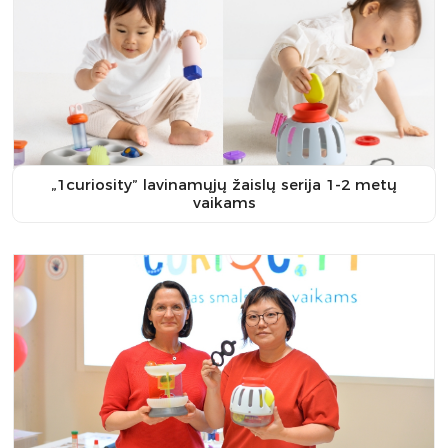
„1curiosity” lavinamųjų žaislų serija 1-2 metų
vaikams