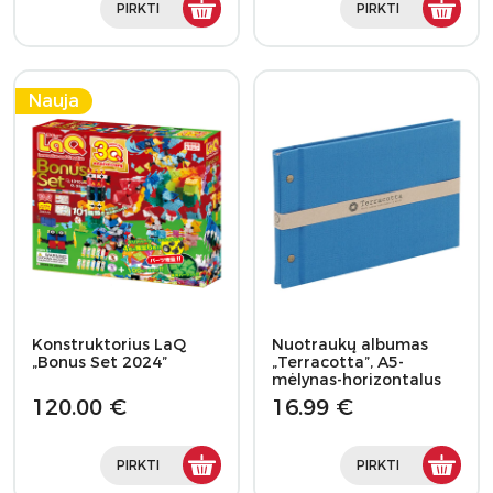
PIRKTI
PIRKTI
Nauja
Konstruktorius LaQ
Nuotraukų albumas
„Bonus Set 2024”
„Terracotta”, A5-
mėlynas-horizontalus
TER-A5F-120-B
120.00 €
16.99 €
PIRKTI
PIRKTI