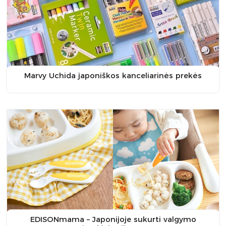
Marvy Uchida japoniškos kanceliarinės prekės
EDISONmama – Japonijoje sukurti valgymo