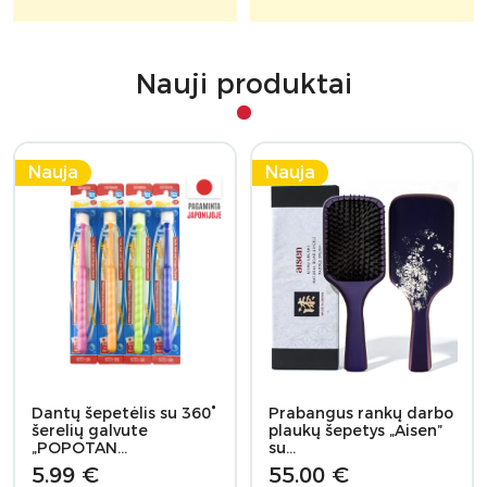
Nauji produktai
Nauja
Nauja
Dantų šepetėlis su 360°
Prabangus rankų darbo
šerelių galvute
plaukų šepetys „Aisen”
„POPOTAN…
su…
5.99 €
55.00 €