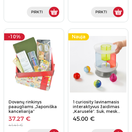
PIRKTI
PIRKTI
-10%
Nauja
Dovanų rinkinys
1curiosity lavinamasis
paaugliams „Japoniška
interaktyvus žaidimas
kanceliarija”
„Karuselė”. Suk, mesk…
37.27 €
45.00 €
41.41 €