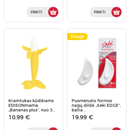
PIRKTI
PIRKTI
Nauja
Kramtukas kūdikiams
Pusmėnulio formos
EDISONmama
nagų dildė „Seki EDGE”,
„Bananas plus”, nuo 3…
balta…
10.99 €
19.99 €