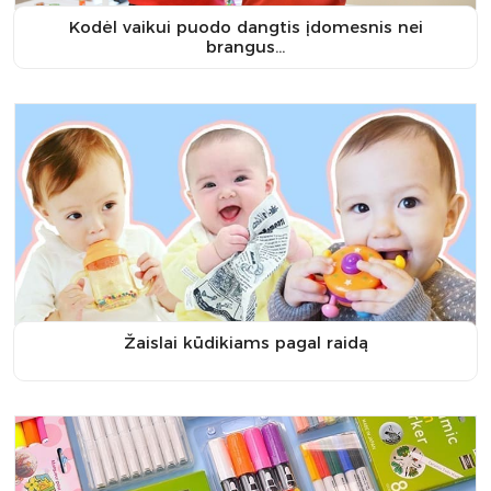
Kodėl vaikui puodo dangtis įdomesnis nei
brangus…
Žaislai kūdikiams pagal raidą