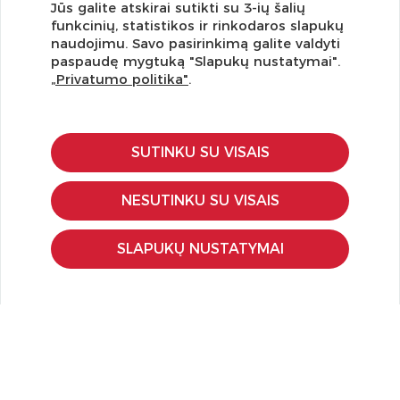
Jūs galite atskirai sutikti su 3-ių šalių
funkcinių, statistikos ir rinkodaros slapukų
Užsisakykite naujienlaiškį ir pirmi gaukite geriausius
naudojimu. Savo pasirinkimą galite valdyti
pasiūlymus!
paspaudę mygtuką "Slapukų nustatymai".
„Privatumo politika"
.
SUTINKU SU VISAIS
KLIENTŲ APTARNAVIMAS
Pirkimo – pardavimo taisyklės
NESUTINKU SU VISAIS
Pristatymas ir grąžinimas
Apmokėjimo būdai
SLAPUKŲ NUSTATYMAI
Kokybės ir saugumo standartai
Privatumo taisyklės
NAUDINGA ŽINOTI
Tinklaraštis
Kodomo edukacijos
Kūrybinės dirbtuvės
LaQ konkursas