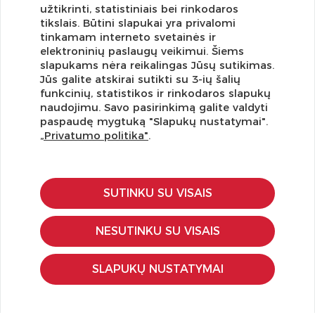
užtikrinti, statistiniais bei rinkodaros
tikslais. Būtini slapukai yra privalomi
tinkamam interneto svetainės ir
elektroninių paslaugų veikimui. Šiems
slapukams nėra reikalingas Jūsų sutikimas.
Jūs galite atskirai sutikti su 3-ių šalių
funkcinių, statistikos ir rinkodaros slapukų
Užsisakykite naujienlaiškį ir pirmi gaukite geriausius
naudojimu. Savo pasirinkimą galite valdyti
pasiūlymus!
paspaudę mygtuką "Slapukų nustatymai".
„Privatumo politika"
.
SUTINKU SU VISAIS
KLIENTŲ APTARNAVIMAS
Pirkimo – pardavimo taisyklės
NESUTINKU SU VISAIS
Pristatymas ir grąžinimas
Apmokėjimo būdai
SLAPUKŲ NUSTATYMAI
Kokybės ir saugumo standartai
Privatumo taisyklės
NAUDINGA ŽINOTI