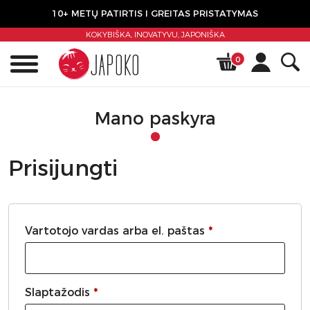
10+ METŲ PATIRTIS I GREITAS PRISTATYMAS
KOKYBIŠKA, INOVATYVU,
JAPONIŠKA
0
Mano paskyra
Prisijungti
Privalomas
Vartotojo vardas arba el. paštas
*
Privalomas
Slaptažodis
*