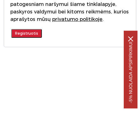
patogesniam naršymui šiame tinklalapyje,
paskyros valdymui bei kitoms reikmėms, kurios
aprašytos mūsų
privatumo politikoje
.
Registruotis
-5% NUOLAIDA APSIPIRKIMUI