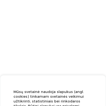
Mūsų svetainė naudoja slapukus (angl.
cookies) tinkamam svetainės veikimui
užtikrinti, statistiniais bei rinkodaros
tikslais. Būtini slapukai yra privalomi