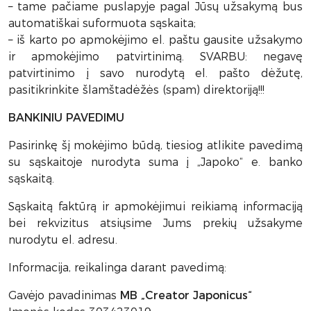
– tame pačiame puslapyje pagal Jūsų užsakymą bus
automatiškai suformuota sąskaita;
– iš karto po apmokėjimo el. paštu gausite užsakymo
ir apmokėjimo patvirtinimą. SVARBU: negavę
patvirtinimo į savo nurodytą el. pašto dėžutę,
pasitikrinkite šlamštadėžės (spam) direktoriją!!!
BANKINIU PAVEDIMU
Pasirinkę šį mokėjimo būdą, tiesiog atlikite pavedimą
su sąskaitoje nurodyta suma į „Japoko“ e. banko
sąskaitą.
Sąskaitą faktūrą ir apmokėjimui reikiamą informaciją
bei rekvizitus atsiųsime Jums prekių užsakyme
nurodytu el. adresu.
Informacija, reikalinga darant pavedimą:
Gavėjo pavadinimas
MB „Creator Japonicus“