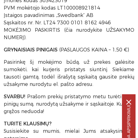
Įmonės kodas 303423019
PVM mokėtojo kodas LT100008921814
Įstaigos pavadinimas „Swedbank” AB
Sąskaitos nr. Nr. LT24 7300 0101 8162 4946
MOKĖJIMO PASKIRTIS (čia nurodykite UŽSAKYMO
NUMERĮ).
GRYNAISIAIS PINIGAIS
(PASLAUGOS KAINA – 1,50 €)
Pasirinkę šį mokėjimo būdą, už prekes galėsite
sumokėti, kai kurjeris pristatys siuntinį. Siekiame
tausoti gamtą, todėl išrašytą sąskaitą gausite prekių
užsakyme nurodytu el. pašto adresu.
SVARBU!
Prašom prekių pristatymo metu turėti lygią
pinigų sumą, nurodytą užsakyme ir sąskaitoje. Kurjeris
-5% NUOLAIDA APSIPIRKIMUI
grąžos neduoda!
TURITE KLAUSIMŲ?
Susisiekite su mumis, mielai Jums atsakysime ir