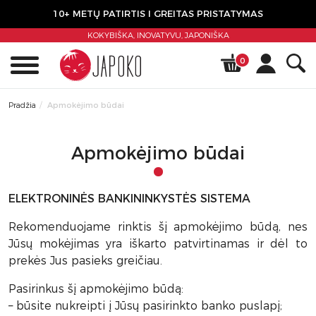
10+ METŲ PATIRTIS I GREITAS PRISTATYMAS
KOKYBIŠKA, INOVATYVU,
JAPONIŠKA
0
Pradžia
Apmokėjimo būdai
Apmokėjimo būdai
ELEKTRONINĖS BANKININKYSTĖS SISTEMA
Rekomenduojame rinktis šį apmokėjimo būdą, nes
Jūsų mokėjimas yra iškarto patvirtinamas ir dėl to
prekės Jus pasieks greičiau.
Pasirinkus šį apmokėjimo būdą:
– būsite nukreipti į Jūsų pasirinkto banko puslapį;