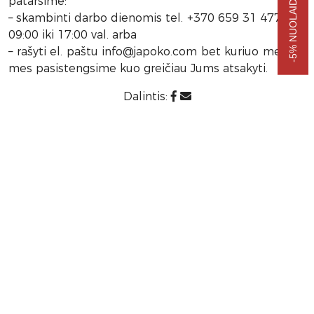
patarsime:
– skambinti darbo dienomis tel. +370 659 31 477 nuo
09:00 iki 17:00 val. arba
– rašyti el. paštu info@japoko.com bet kuriuo metu, ir
mes pasistengsime kuo greičiau Jums atsakyti.
Dalintis: