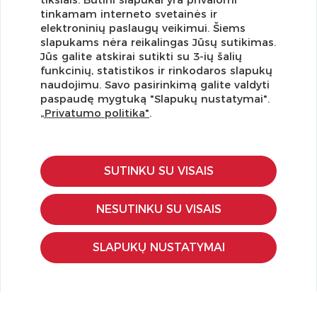
tinkamam interneto svetainės ir
elektroninių paslaugų veikimui. Šiems
slapukams nėra reikalingas Jūsų sutikimas.
Jūs galite atskirai sutikti su 3-ių šalių
funkcinių, statistikos ir rinkodaros slapukų
Užsisakykite naujienlaiškį ir pirmi gaukite geriausius
naudojimu. Savo pasirinkimą galite valdyti
pasiūlymus!
paspaudę mygtuką "Slapukų nustatymai".
„Privatumo politika"
.
SUTINKU SU VISAIS
KLIENTŲ APTARNAVIMAS
Pirkimo – pardavimo taisyklės
NESUTINKU SU VISAIS
Pristatymas ir grąžinimas
Apmokėjimo būdai
SLAPUKŲ NUSTATYMAI
Kokybės ir saugumo standartai
Privatumo taisyklės
NAUDINGA ŽINOTI
Tinklaraštis