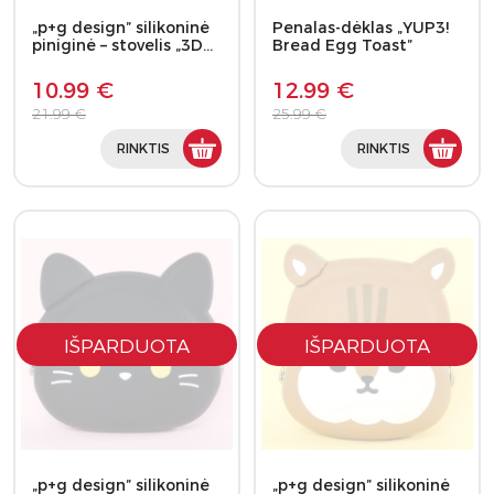
„p+g design” silikoninė
Penalas-dėklas „YUP3!
piniginė – stovelis „3D…
Bread Egg Toast”
10.99 €
12.99 €
21.99 €
25.99 €
RINKTIS
RINKTIS
IŠPARDUOTA
IŠPARDUOTA
„p+g design” silikoninė
„p+g design” silikoninė