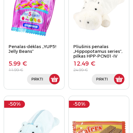
Penalas-dėklas „YUP5!
Pliušinis penalas
Jelly Beans”
„Hippopotamus series”,
pilkas HPP-PCN01-IV
5.99 €
12.49 €
11.99 €
24.99 €
PIRKTI
PIRKTI
-50%
-50%