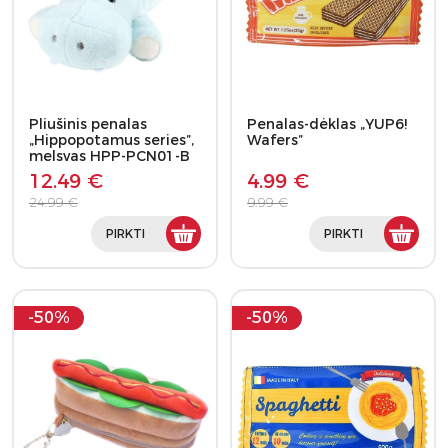
Pliušinis penalas
Penalas-dėklas „YUP6!
„Hippopotamus series”,
Wafers”
melsvas HPP-PCN01-B
12.49 €
4.99 €
24.99 €
9.99 €
PIRKTI
PIRKTI
-50%
-50%