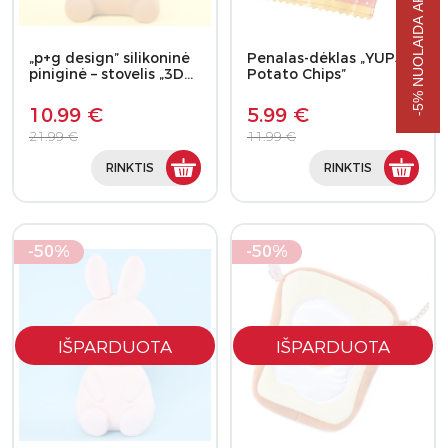
-5% NUOLAIDA APSIPIRKIMUI
„p+g design” silikoninė
Penalas-dėklas „YUP5!
piniginė – stovelis „3D…
Potato Chips”
10.99 €
5.99 €
21.99 €
11.99 €
RINKTIS
RINKTIS
-50%
-50%
IŠPARDUOTA
IŠPARDUOTA