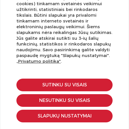
cookies) tinkamam svetainės veikimui
užtikrinti, statistiniais bei rinkodaros
tikslais. Būtini slapukai yra privalomi
tinkamam interneto svetainės ir
elektroninių paslaugų veikimui. Šiems
slapukams nėra reikalingas Jūsų sutikimas.
Jūs galite atskirai sutikti su 3-ių šalių
funkcinių, statistikos ir rinkodaros slapukų
Užsisakykite naujienlaiškį ir pirmi gaukite geriausius
naudojimu. Savo pasirinkimą galite valdyti
pasiūlymus!
paspaudę mygtuką "Slapukų nustatymai".
„Privatumo politika"
.
SUTINKU SU VISAIS
KLIENTŲ APTARNAVIMAS
Pirkimo – pardavimo taisyklės
NESUTINKU SU VISAIS
Pristatymas ir grąžinimas
Apmokėjimo būdai
SLAPUKŲ NUSTATYMAI
Kokybės ir saugumo standartai
Privatumo taisyklės