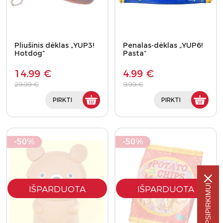
Pliušinis dėklas „YUP3!
Penalas-dėklas „YUP6!
Hotdog”
Pasta”
14.99 €
4.99 €
29.99 €
9.99 €
PIRKTI
PIRKTI
-50%
-50%
IŠPARDUOTA
IŠPARDUOTA