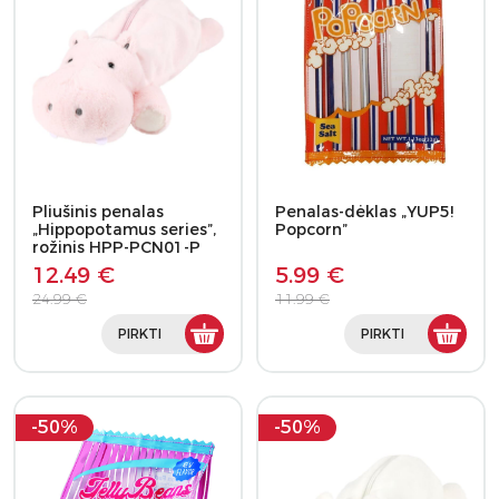
Pliušinis penalas
Penalas-dėklas „YUP5!
„Hippopotamus series”,
Popcorn”
rožinis HPP-PCN01-P
12.49 €
5.99 €
24.99 €
11.99 €
PIRKTI
PIRKTI
-50%
-50%