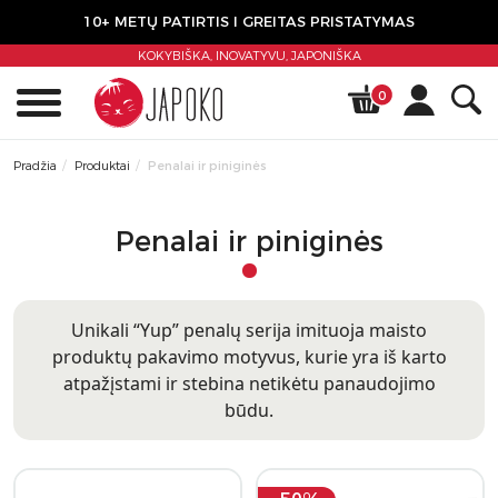
10+ METŲ PATIRTIS I GREITAS PRISTATYMAS
KOKYBIŠKA, INOVATYVU,
JAPONIŠKA
0
Pradžia
Produktai
Penalai ir piniginės
Penalai ir piniginės
Unikali “Yup” penalų serija imituoja maisto
produktų pakavimo motyvus, kurie yra iš karto
atpažįstami ir stebina netikėtu panaudojimo
būdu.