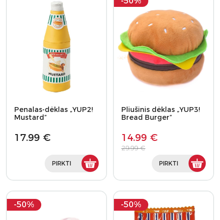
-50%
Penalas-dėklas „YUP2!
Pliušinis dėklas „YUP3!
Mustard”
Bread Burger”
17.99 €
14.99 €
29.99 €
PIRKTI
PIRKTI
-50%
-50%