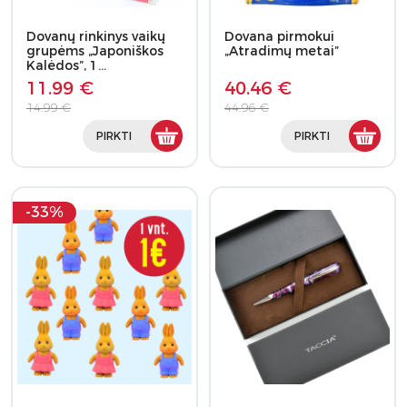
Dovanų rinkinys vaikų
Dovana pirmokui
grupėms „Japoniškos
„Atradimų metai”
Kalėdos”, 1…
11.99 €
40.46 €
14.99 €
44.96 €
PIRKTI
PIRKTI
-33%