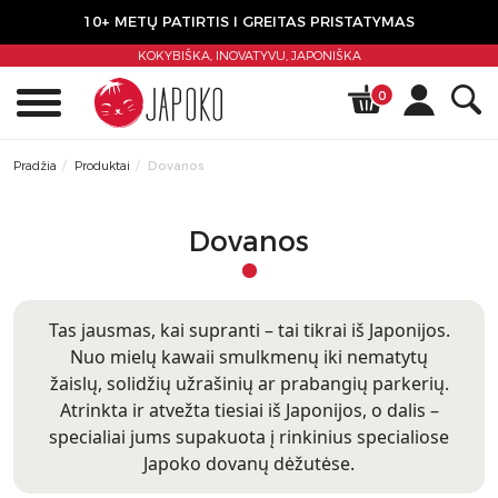
10+ METŲ PATIRTIS I GREITAS PRISTATYMAS
KOKYBIŠKA, INOVATYVU,
JAPONIŠKA
0
Pradžia
Produktai
Dovanos
Dovanos
Tas jausmas, kai supranti – tai tikrai iš Japonijos.
Nuo mielų kawaii smulkmenų iki nematytų
žaislų, solidžių užrašinių ar prabangių parkerių.
Atrinkta ir atvežta tiesiai iš Japonijos, o dalis –
specialiai jums supakuota į rinkinius specialiose
Japoko dovanų dėžutėse.