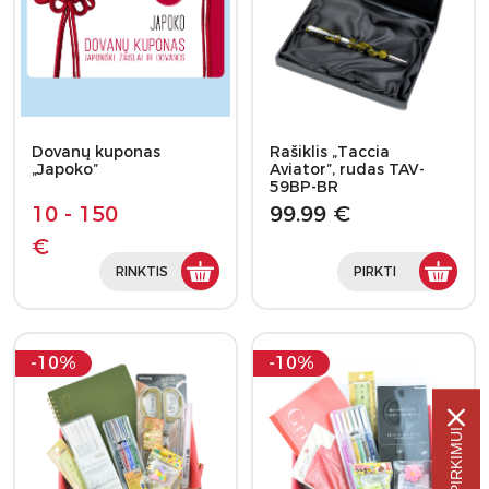
Dovanų kuponas
Rašiklis „Taccia
„Japoko”
Aviator”, rudas TAV-
59BP-BR
10 - 150
99.99 €
€
RINKTIS
PIRKTI
-10%
-10%