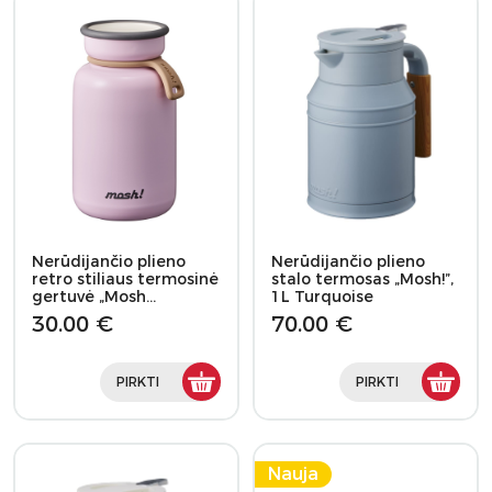
Nerūdijančio plieno
Nerūdijančio plieno
retro stiliaus termosinė
stalo termosas „Mosh!”,
gertuvė „Mosh…
1L Turquoise
30.00 €
70.00 €
PIRKTI
PIRKTI
Nauja