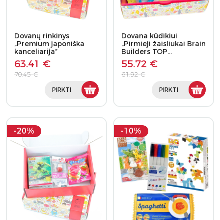
Dovanų rinkinys
Dovana kūdikiui
„Premium japoniška
„Pirmieji žaisliukai Brain
kanceliarija”
Builders TOP…
63.41 €
55.72 €
70.45 €
61.92 €
PIRKTI
PIRKTI
-20%
-10%