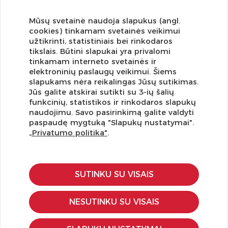
Mūsų svetainė naudoja slapukus (angl.
cookies) tinkamam svetainės veikimui
užtikrinti, statistiniais bei rinkodaros
tikslais. Būtini slapukai yra privalomi
tinkamam interneto svetainės ir
elektroninių paslaugų veikimui. Šiems
slapukams nėra reikalingas Jūsų sutikimas.
Jūs galite atskirai sutikti su 3-ių šalių
funkcinių, statistikos ir rinkodaros slapukų
Užsisakykite naujienlaiškį ir pirmi gaukite geriausius
naudojimu. Savo pasirinkimą galite valdyti
pasiūlymus!
paspaudę mygtuką "Slapukų nustatymai".
„Privatumo politika"
.
SUTINKU SU VISAIS
KLIENTŲ APTARNAVIMAS
Pirkimo – pardavimo taisyklės
NESUTINKU SU VISAIS
Pristatymas ir grąžinimas
Apmokėjimo būdai