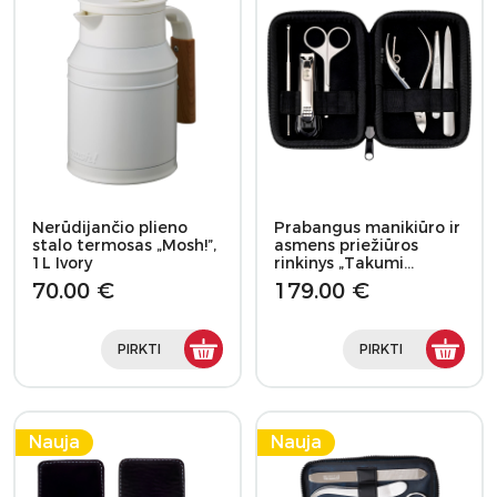
Nerūdijančio plieno
Prabangus manikiūro ir
stalo termosas „Mosh!”,
asmens priežiūros
1L Ivory
rinkinys „Takumi…
70.00 €
179.00 €
PIRKTI
PIRKTI
Nauja
Nauja