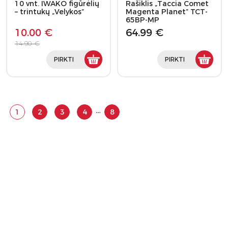
10 vnt. IWAKO figūrėlių
Rašiklis „Taccia Comet
– trintukų „Velykos”
Magenta Planet” TCT-
65BP-MP
10.00 €
64.99 €
14.90 €
PIRKTI
PIRKTI
…
1
2
3
4
8