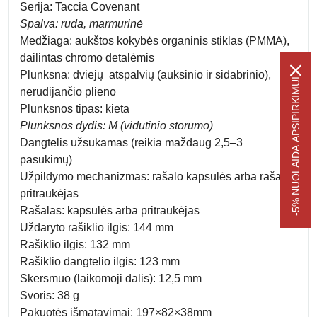
Serija: Taccia Covenant
Spalva: ruda, marmurinė
Medžiaga: aukštos kokybės organinis stiklas (PMMA),
dailintas chromo detalėmis
Plunksna: dviejų atspalvių (auksinio ir sidabrinio),
-5% NUOLAIDA APSIPIRKIMUI
nerūdijančio plieno
Plunksnos tipas: kieta
Plunksnos dydis: M (vidutinio storumo)
Dangtelis užsukamas (reikia maždaug 2,5–3
pasukimų)
Užpildymo mechanizmas: rašalo kapsulės arba rašalo
pritraukėjas
Rašalas: kapsulės arba pritraukėjas
Uždaryto rašiklio ilgis: 144 mm
Rašiklio ilgis: 132 mm
Rašiklio dangtelio ilgis: 123 mm
Skersmuo (laikomoji dalis): 12,5 mm
Svoris: 38 g
Pakuotės išmatavimai: 197×82×38mm