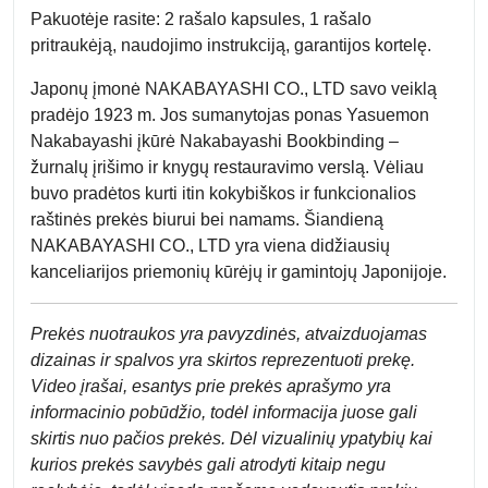
Pakuotėje rasite: 2 rašalo kapsules, 1 rašalo
pritraukėją, naudojimo instrukciją, garantijos kortelę.
Japonų įmonė NAKABAYASHI CO., LTD savo veiklą
pradėjo 1923 m. Jos sumanytojas ponas Yasuemon
Nakabayashi įkūrė Nakabayashi Bookbinding –
žurnalų įrišimo ir knygų restauravimo verslą. Vėliau
buvo pradėtos kurti itin kokybiškos ir funkcionalios
raštinės prekės biurui bei namams. Šiandieną
NAKABAYASHI CO., LTD yra viena didžiausių
kanceliarijos priemonių kūrėjų ir gamintojų Japonijoje.
Prek
ės nuotraukos yra pavyzdinės,
atvaizduojamas
dizainas ir spalvos yra skirtos reprezentuoti prekę.
Video įrašai, esantys prie prekės aprašymo yra
informacinio pobūdžio, todėl informacija juose gali
skirtis nuo pačios prekės. Dėl vizualinių ypatybių kai
kurios prekės savybės gali atrodyti kitaip negu