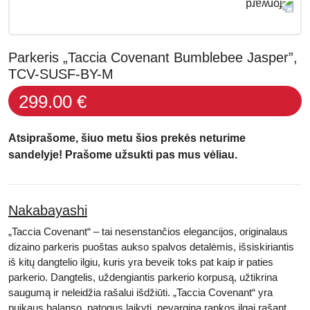
Parkeris „Taccia Covenant Bumblebee Jasper”,
TCV-SUSF-BY-M
299.00 €
Atsiprašome, šiuo metu šios prekės neturime
sandelyje! Prašome užsukti pas mus vėliau.
Nakabayashi
„Taccia Covenant“ – tai nesenstančios elegancijos, originalaus
dizaino parkeris puoštas aukso spalvos detalėmis, išsiskiriantis
iš kitų dangtelio ilgiu, kuris yra beveik toks pat kaip ir paties
parkerio. Dangtelis, uždengiantis parkerio korpusą, užtikrina
saugumą ir neleidžia rašalui išdžiūti. „Taccia Covenant“ yra
puikaus balanso, patogus laikyti, nevargina rankos ilgai rašant.