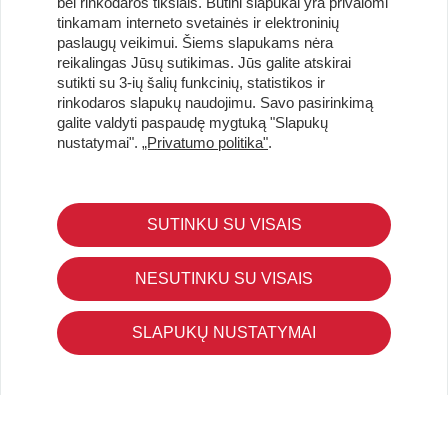
bei rinkodaros tikslais. Būtini slapukai yra privalomi
tinkamam interneto svetainės ir elektroninių
paslaugų veikimui. Šiems slapukams nėra
reikalingas Jūsų sutikimas. Jūs galite atskirai
Užsisakykite naujienlaiškį ir pirmi gaukite geriausius
sutikti su 3-ių šalių funkcinių, statistikos ir
pasiūlymus!
rinkodaros slapukų naudojimu. Savo pasirinkimą
galite valdyti paspaudę mygtuką "Slapukų
nustatymai".
„Privatumo politika"
.
KLIENTŲ APTARNAVIMAS
SUTINKU SU VISAIS
Pirkimo – pardavimo taisyklės
Pristatymas ir grąžinimas
NESUTINKU SU VISAIS
Apmokėjimo būdai
Kokybės ir saugumo standartai
SLAPUKŲ NUSTATYMAI
Privatumo taisyklės
NAUDINGA ŽINOTI
Tinklaraštis
Kodomo edukacijos