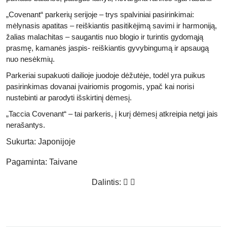
„Covenant“ parkerių serijoje – trys spalviniai pasirinkimai:
mėlynasis apatitas – reiškiantis pasitikėjimą savimi ir harmoniją,
žalias malachitas – saugantis nuo blogio ir turintis gydomąją
prasmę, kamanės jaspis- reiškiantis gyvybingumą ir apsaugą
nuo nesėkmių.
Parkeriai supakuoti dailioje juodoje dėžutėje, todėl yra puikus
pasirinkimas dovanai įvairiomis progomis, ypač kai norisi
nustebinti ar parodyti išskirtinį dėmesį.
„Taccia Covenant“ – tai parkeris, į kurį dėmesį atkreipia netgi jais
nerašantys.
Sukurta:
Japonijoje
Pagaminta:
Taivane
Dalintis: