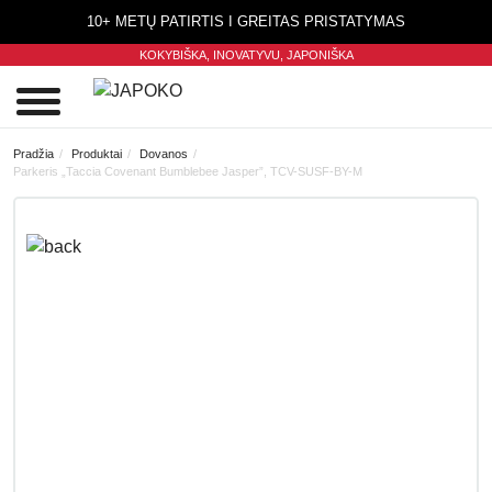
10+ METŲ PATIRTIS I GREITAS PRISTATYMAS
KOKYBIŠKA, INOVATYVU,
JAPONIŠKA
0
Pradžia
Produktai
Dovanos
Parkeris „Taccia Covenant Bumblebee Jasper”, TCV-SUSF-BY-M