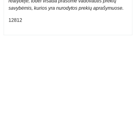
realybėje, todėl visada prašome vadovautis prekių
savybėmis, kurios yra nurodytos prekių aprašymuose.
12812