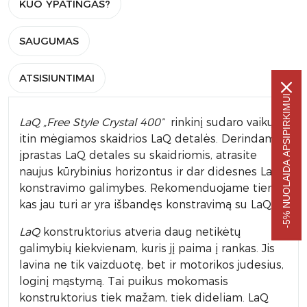
KUO YPATINGAS?
SAUGUMAS
ATSISIUNTIMAI
-5% NUOLAIDA APSIPIRKIMUI
LaQ „Free Style Crystal 400”
rinkinį sudaro vaikų
itin mėgiamos skaidrios LaQ detalės. Derindami
įprastas LaQ detales su skaidriomis, atrasite
naujus kūrybinius horizontus ir dar didesnes LaQ
konstravimo galimybes. Rekomenduojame tiems,
kas jau turi ar yra išbandęs konstravimą su LaQ.
LaQ
konstruktorius atveria daug netikėtų
galimybių kiekvienam, kuris jį paima į rankas. Jis
lavina ne tik vaizduotę, bet ir motorikos judesius,
loginį mąstymą. Tai puikus mokomasis
konstruktorius tiek mažam, tiek dideliam. LaQ