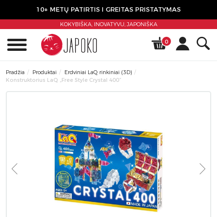
10+ METŲ PATIRTIS I GREITAS PRISTATYMAS
KOKYBIŠKA, INOVATYVU,
JAPONIŠKA
0
Pradžia
Produktai
Erdviniai LaQ rinkiniai (3D)
Konstruktorius LaQ „Free Style Crystal 400”