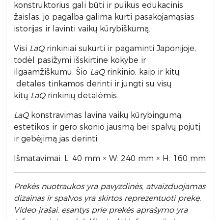
konstruktorius gali būti ir puikus edukacinis
žaislas, jo pagalba galima kurti pasakojamąsias
istorijas ir lavinti vaikų kūrybiškumą.
Visi
LaQ
rinkiniai sukurti ir pagaminti Japonijoje,
todėl pasižymi išskirtine kokybe ir
ilgaamžiškumu. Šio
LaQ
rinkinio, kaip ir kitų,
detalės tinkamos derinti ir jungti su visų
kitų
LaQ
rinkinių detalėmis.
LaQ
konstravimas lavina vaikų kūrybingumą,
estetikos ir gero skonio jausmą bei spalvų pojūtį
ir gebėjimą jas derinti.
Išmatavimai: L: 40 mm × W: 240 mm × H: 160 mm
Prek
ės nuotraukos yra pavyzdinės,
atvaizduojamas
dizainas ir spalvos yra skirtos reprezentuoti prekę.
Video įrašai, esantys prie prekės aprašymo yra