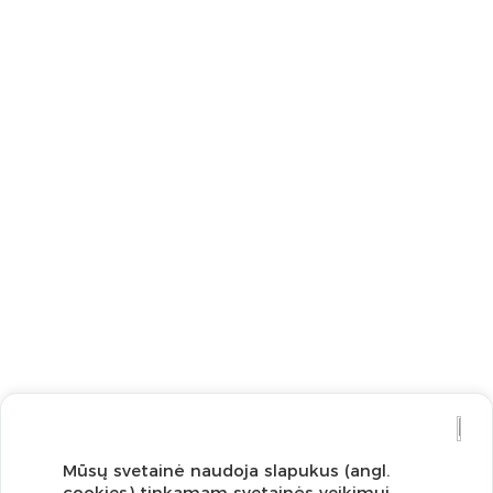
Mūsų svetainė naudoja slapukus (angl.
cookies) tinkamam svetainės veikimui