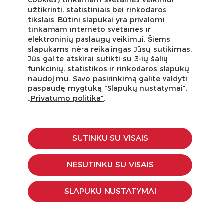
užtikrinti, statistiniais bei rinkodaros
tikslais. Būtini slapukai yra privalomi
tinkamam interneto svetainės ir
elektroninių paslaugų veikimui. Šiems
slapukams nėra reikalingas Jūsų sutikimas.
Jūs galite atskirai sutikti su 3-ių šalių
Užsisakykite naujienlaiškį ir pirmi gaukite geriausius
funkcinių, statistikos ir rinkodaros slapukų
pasiūlymus!
naudojimu. Savo pasirinkimą galite valdyti
paspaudę mygtuką "Slapukų nustatymai".
„Privatumo politika"
.
KLIENTŲ APTARNAVIMAS
SUTINKU SU VISAIS
Pirkimo – pardavimo taisyklės
Pristatymas ir grąžinimas
NESUTINKU SU VISAIS
Apmokėjimo būdai
Kokybės ir saugumo standartai
SLAPUKŲ NUSTATYMAI
Privatumo taisyklės
NAUDINGA ŽINOTI