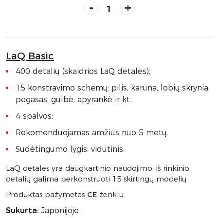
-
+
LaQ Basic
400 detalių (skaidrios LaQ detalės);
15 konstravimo schemų: pilis, karūna, lobių skrynia,
pegasas, gulbė, apyrankė ir kt.;
4 spalvos;
Rekomenduojamas amžius nuo 5 metų;
Sudėtingumo lygis: vidutinis.
LaQ detalės yra daugkartinio naudojimo, iš rinkinio
detalių galima perkonstruoti 15 skirtingų modelių.
Produktas pažymėtas
CE
ženklu.
Sukurta:
Japonijoje