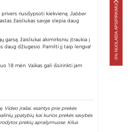
-5% NUOLAIDA APSIPIRKIMUI
ą privers nusišypsoti kiekvieną.
Jabber
rastas žaisliukas savyje slepia daug
 garsą, žaisliukai akimirksniu įtraukia į
daug džiugesio. Pamilti jį taip lengva!
uo 18 mėn. Vaikas gali išsirinkti jam
. Video įrašai, esantys prie prekės
alinių ypatybių kai kurios prekės savybės
nurodytos prekių aprašymuose. Kilus