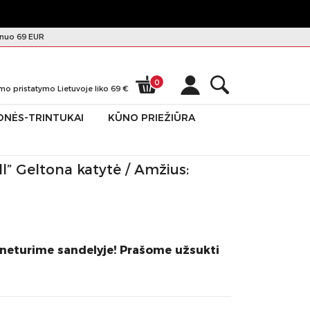
nuo 69 EUR
0
mo pristatymo Lietuvoje liko
69
€
ONĖS-TRINTUKAI
KŪNO PRIEŽIŪRA
ll” Geltona katytė / Amžius:
 neturime sandelyje! Prašome užsukti