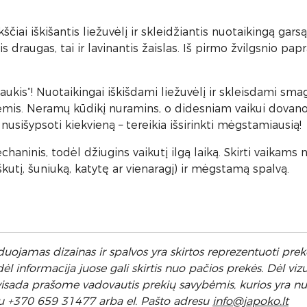
čiai iškišantis liežuvėlį ir skleidžiantis nuotaikingą gars
is draugas, tai ir lavinantis žaislas. Iš pirmo žvilgsnio pap
aukis“! Nuotaikingai iškišdami liežuvėlį ir skleisdami smagų
ėmis. Neramų kūdikį nuramins, o didesniam vaikui dovanos 
nusišypsoti kiekvieną – tereikia išsirinkti mėgstamiausią!
ninis, todėl džiugins vaikutį ilgą laiką. Skirti vaikams n
škutį, šuniuką, katytę ar vienaragį) ir mėgstamą spalvą.
uojamas dizainas ir spalvos yra skirtos reprezentuoti prekę
 informacija juose gali skirtis nuo pačios prekės. Dėl vizu
l visada prašome vadovautis prekių savybėmis, kurios yra 
u +370 659 31477 arba el. Pa
što adresu
info
@japoko.lt