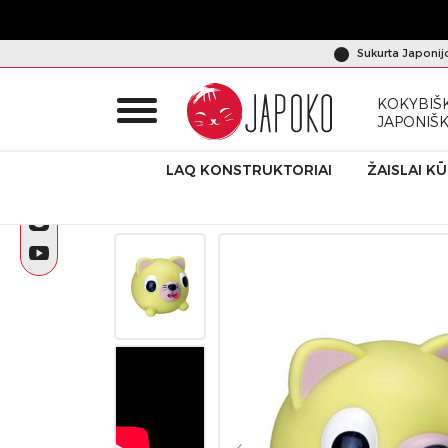
Sukurta Japonij
KOKYBIŠK
JAPONIŠ
LAQ KONSTRUKTORIAI
ŽAISLAI K
Pradžia
Produktai
Emociniai žaislai
Emocinis žaisliukas