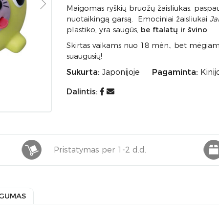
Maigomas ryškių bruožų žaisliukas, paspaudu
nuotaikingą garsą. Emociniai žaisliukai
Ja
plastiko, yra saugūs,
be ftalatų ir švino
.
Skirtas vaikams nuo 18 mėn., bet mėgiamas
suaugusių!
Sukurta:
Japonijoje
Pagaminta:
Kinij
Dalintis:
Pristatymas per 1-2 d.d.
GUMAS