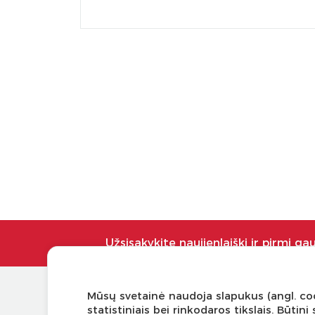
Užsisakykite naujienlaiškį ir pirmi ga
Mūsų svetainė naudoja slapukus (angl. coo
KLIENTŲ APTARNAVIMAS
NAUDI
statistiniais bei rinkodaros tikslais. Būti