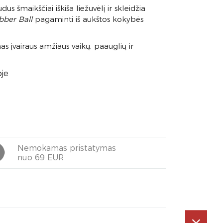
s šmaikščiai iškiša liežuvėlį ir skleidžia
bber Ball
pagaminti iš aukštos kokybės
 įvairaus amžiaus vaikų, paauglių ir
oje
Nemokamas pristatymas
nuo 69 EUR