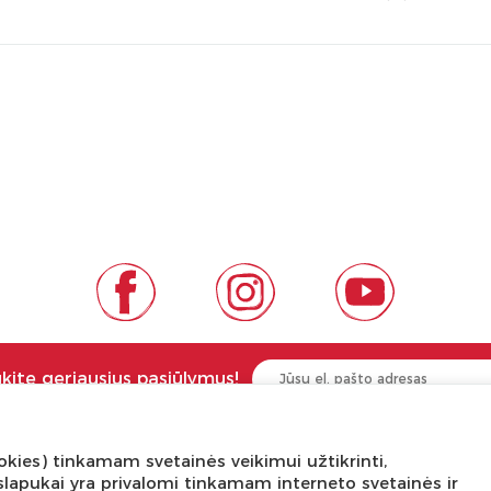
ukite geriausius pasiūlymus!
kies) tinkamam svetainės veikimui užtikrinti,
NGA ŽINOTI
APIE PREKĖS ŽENKLUS
ni slapukai yra privalomi tinkamam interneto svetainės ir