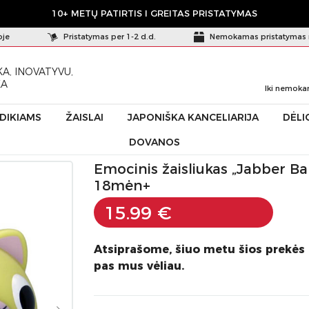
10+ METŲ PATIRTIS I GREITAS PRISTATYMAS
oje
Pristatymas per 1-2 d.d.
Nemokamas pristatymas 
A, INOVATYVU,
KA
Iki nemoka
ŪDIKIAMS
ŽAISLAI
JAPONIŠKA KANCELIARIJA
DĖLI
DOVANOS
 „Jabber Ball” Geltona katytė
Emocinis žaisliukas „Jabber Ba
18mėn+
15.99 €
Atsiprašome, šiuo metu šios prekės
pas mus vėliau.