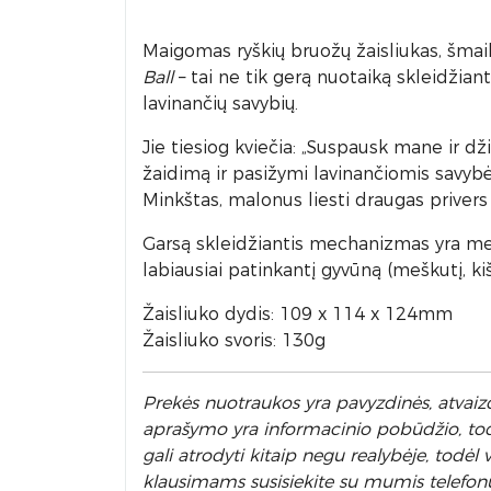
Maigomas ryškių bruožų žaisliukas, šmaikš
Ball
– tai ne tik gerą nuotaiką skleidžiant
lavinančių savybių.
Jie tiesiog kviečia: „Suspausk mane ir dži
žaidimą ir pasižymi lavinančiomis savyb
Minkštas, malonus liesti draugas privers 
Garsą skleidžiantis mechanizmas yra mecha
labiausiai patinkantį gyvūną (meškutį, ki
Žaisliuko dydis: 109 x 114 x 124mm
Žaisliuko svoris: 130g
Prek
ės nuotraukos yra pavyzdinės,
atvaizd
aprašymo yra informacinio pobūdžio, todėl
gali atrodyti kitaip negu realybėje, todė
klausimams susisiekite su mumis telefon