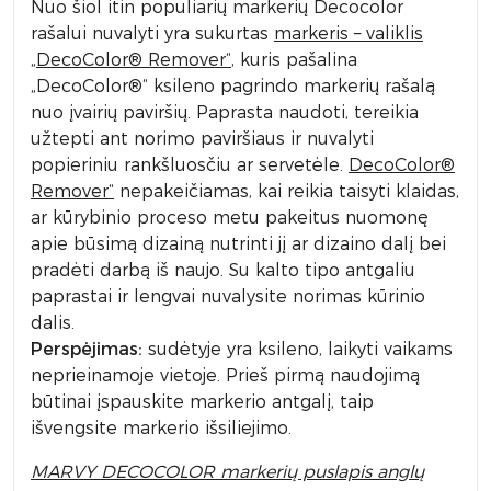
Nuo šiol itin populiarių markerių Decocolor
rašalui nuvalyti yra sukurtas
markeris – valiklis
„DecoColor® Remover“
, kuris pašalina
„DecoColor®“ ksileno pagrindo markerių rašalą
nuo įvairių paviršių. Paprasta naudoti, tereikia
užtepti ant norimo paviršiaus ir nuvalyti
popieriniu rankšluosčiu ar servetėle.
DecoColor®
Remover“
nepakeičiamas, kai reikia taisyti klaidas,
ar kūrybinio proceso metu pakeitus nuomonę
apie būsimą dizainą nutrinti jį ar dizaino dalį bei
pradėti darbą iš naujo. Su kalto tipo antgaliu
paprastai ir lengvai nuvalysite norimas kūrinio
dalis.
Perspėjimas:
sudėtyje yra ksileno, laikyti vaikams
neprieinamoje vietoje. Prieš pirmą naudojimą
būtinai įspauskite markerio antgalį, taip
išvengsite markerio išsiliejimo.
MARVY DECOCOLOR markerių puslapis anglų