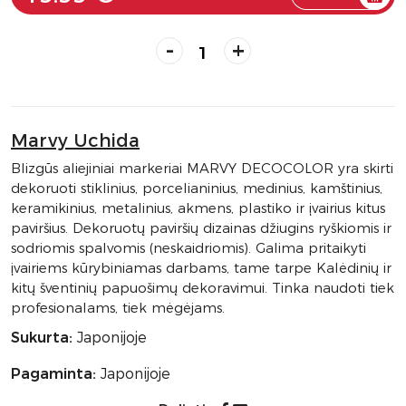
-
+
Marvy Uchida
Blizgūs aliejiniai markeriai MARVY DECOCOLOR yra skirti
dekoruoti stiklinius, porcelianinius, medinius, kamštinius,
keramikinius, metalinius, akmens, plastiko ir įvairius kitus
paviršius. Dekoruotų paviršių dizainas džiugins ryškiomis ir
sodriomis spalvomis (neskaidriomis). Galima pritaikyti
įvairiems kūrybiniamas darbams, tame tarpe Kalėdinių ir
kitų šventinių papuošimų dekoravimui. Tinka naudoti tiek
profesionalams, tiek mėgėjams.
Sukurta:
Japonijoje
Pagaminta:
Japonijoje