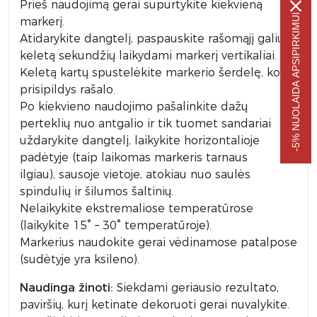
Prieš naudojimą gerai supurtykite kiekvieną
-5% NUOLAIDA APSIPIRKIMUI
markerį.
Atidarykite dangtelį, paspauskite rašomąjį galiuką
keletą sekundžių laikydami markerį vertikaliai.
Keletą kartų spustelėkite markerio šerdelę, kol ji
prisipildys rašalo.
Po kiekvieno naudojimo pašalinkite dažų
perteklių nuo antgalio ir tik tuomet sandariai
uždarykite dangtelį, laikykite horizontalioje
padėtyje (taip laikomas markeris tarnaus
ilgiau), sausoje vietoje, atokiau nuo saulės
spindulių ir šilumos šaltinių.
Nelaikykite ekstremaliose temperatūrose
(laikykite 15° – 30° temperatūroje).
Markerius naudokite gerai vėdinamose patalpose
(sudėtyje yra ksileno).
Naudinga žinoti:
Siekdami geriausio rezultato,
paviršių, kurį ketinate dekoruoti gerai nuvalykite.