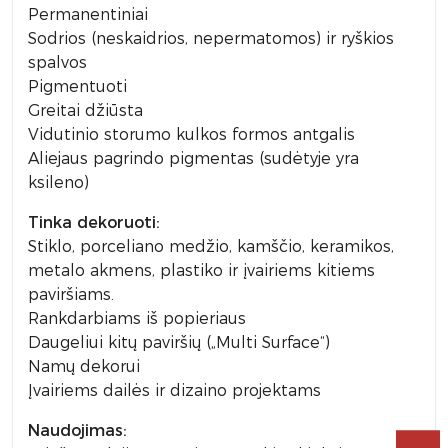
Permanentiniai
Sodrios (neskaidrios, nepermatomos) ir ryškios
spalvos
Pigmentuoti
Greitai džiūsta
Vidutinio storumo kulkos formos antgalis
Aliejaus pagrindo pigmentas (sudėtyje yra
ksileno)
Tinka dekoruoti:
Stiklo, porceliano medžio, kamščio, keramikos,
metalo akmens, plastiko ir įvairiems kitiems
paviršiams.
Rankdarbiams iš popieriaus
Daugeliui kitų paviršių („Multi Surface“)
Namų dekorui
Įvairiems dailės ir dizaino projektams
Naudojimas: