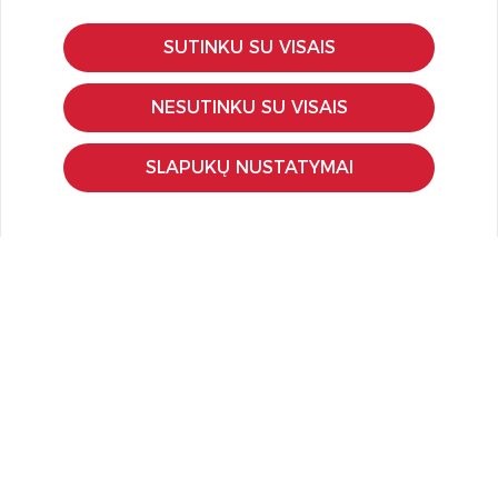
SUTINKU SU VISAIS
KLIENTŲ APTARNAVIMAS
Pirkimo – pardavimo taisyklės
NESUTINKU SU VISAIS
Pristatymas ir grąžinimas
Apmokėjimo būdai
SLAPUKŲ NUSTATYMAI
Kokybės ir saugumo standartai
Privatumo taisyklės
NAUDINGA ŽINOTI
Tinklaraštis
Kodomo edukacijos
Kūrybinės dirbtuvės
LaQ konkursas
LaQ konstravimo schemos
Ugdymo įstaigoms
Kur įsigyti
Didmena
APIE PREKĖS ŽENKLUS