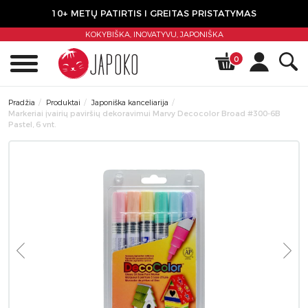
10+ METŲ PATIRTIS I GREITAS PRISTATYMAS
KOKYBIŠKA, INOVATYVU,
JAPONIŠKA
0
Pradžia
Produktai
Japoniška kanceliarija
Markeriai įvairių paviršių dekoravimui Marvy Decocolor Broad #300-6B
Pastel, 6 vnt.