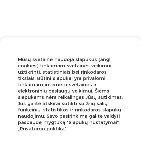
Mūsų svetainė naudoja slapukus (angl.
cookies) tinkamam svetainės veikimui
užtikrinti, statistiniais bei rinkodaros
tikslais. Būtini slapukai yra privalomi
tinkamam interneto svetainės ir
elektroninių paslaugų veikimui. Šiems
slapukams nėra reikalingas Jūsų sutikimas.
Jūs galite atskirai sutikti su 3-ių šalių
funkcinių, statistikos ir rinkodaros slapukų
Užsisakykite naujienlaiškį ir pirmi gaukite geriausius
naudojimu. Savo pasirinkimą galite valdyti
pasiūlymus!
paspaudę mygtuką "Slapukų nustatymai".
„Privatumo politika"
.