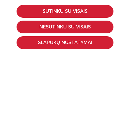
SUTINKU SU VISAIS
KLIENTŲ APTARNAVIMAS
Pirkimo – pardavimo taisyklės
NESUTINKU SU VISAIS
Pristatymas ir grąžinimas
Apmokėjimo būdai
SLAPUKŲ NUSTATYMAI
Kokybės ir saugumo standartai
Privatumo taisyklės
NAUDINGA ŽINOTI
Tinklaraštis
Kodomo edukacijos
Kūrybinės dirbtuvės
LaQ konkursas
LaQ konstravimo schemos
Ugdymo įstaigoms
Kur įsigyti
Didmena
APIE PREKĖS ŽENKLUS