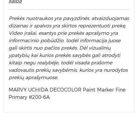
kalba
Prek
ės nuotraukos yra pavyzdinės,
atvaizduojamas
dizainas ir spalvos yra skirtos reprezentuoti prekę.
Video įrašai, esantys prie prekės aprašymo yra
informacinio pobūdžio, todėl informacija juose
gali skirtis nuo pačios prekės. Dėl vizualinių
ypatybių kai kurios prekės savybės gali atrodyti
kitaip negu realybėje, todėl visada prašome
vadovautis prekių savybėmis, kurios yra nurodytos
prekių aprašymuose.
MARVY UCHIDA DECOCOLOR Paint Marker Fine
Primary #200-6A