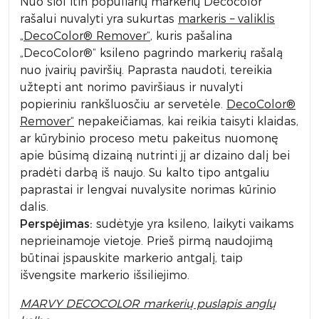
Nuo šiol itin populiarių markerių Decocolor
rašalui nuvalyti yra sukurtas
markeris – valiklis
„DecoColor® Remover“
, kuris pašalina
„DecoColor®“ ksileno pagrindo markerių rašalą
nuo įvairių paviršių. Paprasta naudoti, tereikia
užtepti ant norimo paviršiaus ir nuvalyti
popieriniu rankšluosčiu ar servetėle.
DecoColor®
Remover“
nepakeičiamas, kai reikia taisyti klaidas,
ar kūrybinio proceso metu pakeitus nuomonę
apie būsimą dizainą nutrinti jį ar dizaino dalį bei
pradėti darbą iš naujo. Su kalto tipo antgaliu
paprastai ir lengvai nuvalysite norimas kūrinio
dalis.
Perspėjimas:
sudėtyje yra ksileno, laikyti vaikams
neprieinamoje vietoje. Prieš pirmą naudojimą
būtinai įspauskite markerio antgalį, taip
išvengsite markerio išsiliejimo.
MARVY DECOCOLOR markerių puslapis anglų