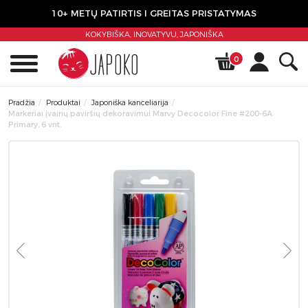
10+ METŲ PATIRTIS I GREITAS PRISTATYMAS
KOKYBIŠKA, INOVATYVU,
JAPONIŠKA
0
Pradžia
Produktai
Japoniška kanceliarija
Markeriai įvairių paviršių dekoravimui Marvy Decocolor Fine #200-6A
Primary, 6 vnt.