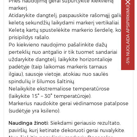
Prieš naudojimą gerai supurtykite kiekvieną
-5% NUOLAIDA APSIPIRKIMUI
markerį.
Atidarykite dangtelį, paspauskite rašomąjį galiuką
keletą sekundžių laikydami markerį vertikaliai.
Keletą kartų spustelėkite markerio šerdelę, kol ji
prisipildys rašalo.
Po kiekvieno naudojimo pašalinkite dažų
perteklių nuo antgalio ir tik tuomet sandariai
uždarykite dangtelį, laikykite horizontalioje
padėtyje (taip laikomas markeris tarnaus
ilgiau), sausoje vietoje, atokiau nuo saulės
spindulių ir šilumos šaltinių.
Nelaikykite ekstremaliose temperatūrose
(laikykite 15° – 30° temperatūroje).
Markerius naudokite gerai vėdinamose patalpose
(sudėtyje yra ksileno).
Naudinga žinoti:
Siekdami geriausio rezultato,
paviršių, kurį ketinate dekoruoti gerai nuvalykite.