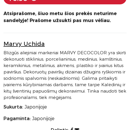
Atsiprašome, šiuo metu šios prekės neturime
sandelyje! Prašome užsukti pas mus vėliau.
Marvy Uchida
Blizgūs aliejiniai markeriai MARVY DECOCOLOR yra skirti
dekoruoti stiklinius, porcelianinius, medinius, kamštinius,
keramikinius, metalinius, akmens, plastiko ir įvairius kitus
paviršius. Dekoruotų paviršių dizainas džiugins ryškiomis ir
sodriomis spalvomis (neskaidriomis). Galima pritaikyti
įvairiems kūrybiniamas darbams, tame tarpe Kalėdinių ir
kitų šventinių papuošimų dekoravimui. Tinka naudoti tiek
profesionalams, tiek mėgėjams.
Sukurta:
Japonijoje
Pagaminta:
Japonijoje