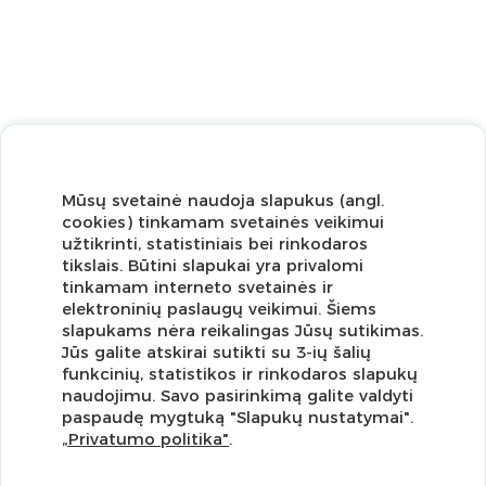
Mūsų svetainė naudoja slapukus (angl.
cookies) tinkamam svetainės veikimui
užtikrinti, statistiniais bei rinkodaros
tikslais. Būtini slapukai yra privalomi
tinkamam interneto svetainės ir
elektroninių paslaugų veikimui. Šiems
slapukams nėra reikalingas Jūsų sutikimas.
Jūs galite atskirai sutikti su 3-ių šalių
funkcinių, statistikos ir rinkodaros slapukų
Užsisakykite naujienlaiškį ir pirmi gaukite geriausius
naudojimu. Savo pasirinkimą galite valdyti
pasiūlymus!
paspaudę mygtuką "Slapukų nustatymai".
„Privatumo politika"
.