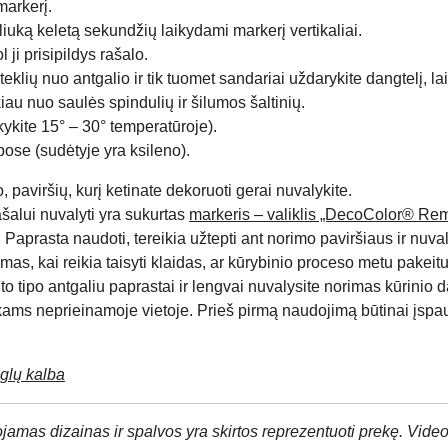
markerį.
liuką keletą sekundžių laikydami markerį vertikaliai.
 ji prisipildys rašalo.
lių nuo antgalio ir tik tuomet sandariai uždarykite dangtelį, lai
kiau nuo saulės spindulių ir šilumos šaltinių.
ykite 15° – 30° temperatūroje).
ose (sudėtyje yra ksileno).
 paviršių, kurį ketinate dekoruoti gerai nuvalykite.
ašalui nuvalyti yra sukurtas
markeris – valiklis „DecoColor® Re
 Paprasta naudoti, tereikia užtepti ant norimo paviršiaus ir nuval
as, kai reikia taisyti klaidas, ar kūrybinio proceso metu pakeit
to tipo antgaliu paprastai ir lengvai nuvalysite norimas kūrinio d
ikams neprieinamoje vietoje. Prieš pirmą naudojimą būtinai įspau
lų kalba
jamas dizainas ir spalvos yra skirtos reprezentuoti prekę. Video