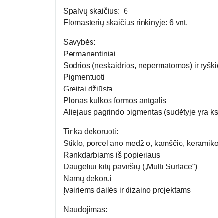
Spalvų skaičius:
6
Flomasterių skaičius rinkinyje:
6 vnt.
Savybės:
Permanentiniai
Sodrios (neskaidrios, nepermatomos) ir ryšk
Pigmentuoti
Greitai džiūsta
Plonas kulkos formos antgalis
Aliejaus pagrindo pigmentas (sudėtyje yra ks
Tinka dekoruoti:
Stiklo, porceliano medžio, kamščio, keramikos
Rankdarbiams iš popieriaus
Daugeliui kitų paviršių („Multi Surface“)
Namų dekorui
Įvairiems dailės ir dizaino projektams
Naudojimas: