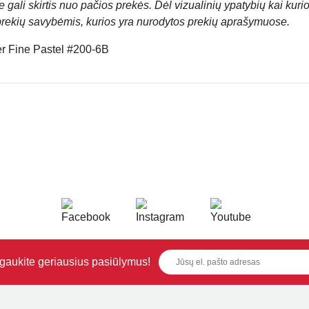
 gali skirtis nuo pačios prekės. Dėl vizualinių ypatybių kai kuri
prekių savybėmis, kurios yra nurodytos prekių aprašymuose.
Fine Pastel #200-6B
i gaukite geriausius pasiūlymus!