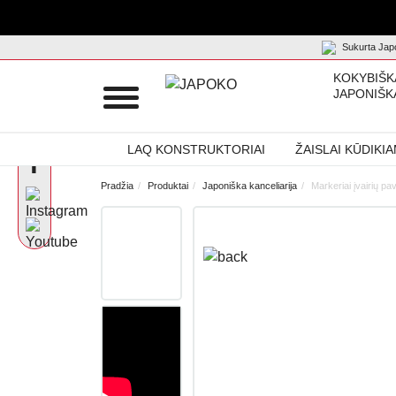
Sukurta Japo
KOKYBIŠK
JAPONIŠK
LAQ KONSTRUKTORIAI
ŽAISLAI KŪDIKI
Pradžia
Produktai
Japoniška kanceliarija
Markeriai įvairių p