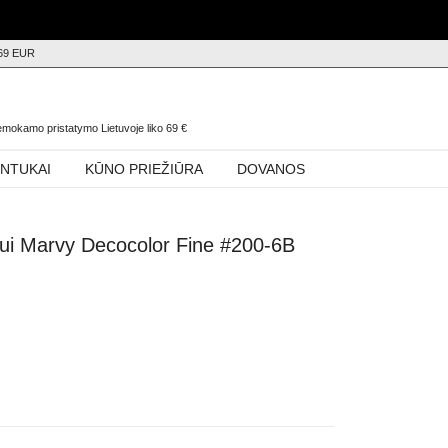
69 EUR
0
nemokamo pristatymo Lietuvoje liko
69
€
INTUKAI
KŪNO PRIEŽIŪRA
DOVANOS
imui Marvy Decocolor Fine #200-6B