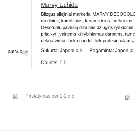
Marvy Uchida
Blizgūs aliejiniai markeriai MARVY DECOCOLOR yr
medinius, kamštinius, keramikinius, metalinius, a
Dekoruotų paviršių dizainas džiugins ryškiomis
pritaikyti įvairiems kūrybiniamas darbams, tame 
dekoravimui. Tinka naudoti tiek profesionalams
Sukurta:
Japonijoje
Pagaminta:
Japonijo
Dalintis:
Pristatymas per 1-2 d.d.