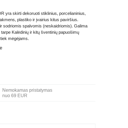
a skirti dekoruoti stiklinius, porcelianinius,
kmens, plastiko ir įvairius kitus paviršius.
 ir sodriomis spalvomis (neskaidriomis). Galima
tarpe Kalėdinių ir kitų šventinių papuošimų
, tiek mėgėjams.
je
Nemokamas pristatymas
nuo 69 EUR