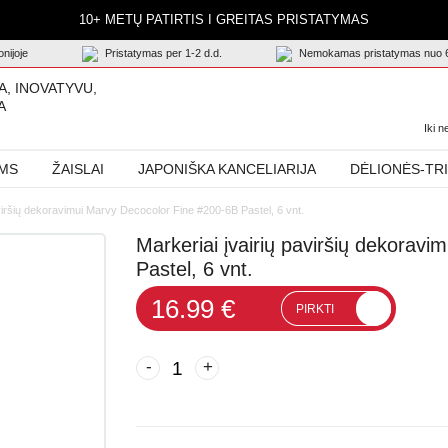
10+ METŲ PATIRTIS I GREITAS PRISTATYMAS
nijoje
Pristatymas per 1-2 d.d.
Nemokamas pristatymas nuo 
A, INOVATYVU,
A
Iki 
AMS
ŽAISLAI
JAPONIŠKA KANCELIARIJA
DĖLIONĖS-TR
aviršių dekoravimui Marvy Decocolor Fine #200-6B Pastel, 6 vnt.
Markeriai įvairių paviršių dekorav
Pastel, 6 vnt.
16.99 €
PIRKTI
-
+