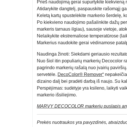
Prieš naudojimą gerai supurtykite kiekvieną 
Atidarykite dangtelį, paspauskite rašomąjį ga
Keletą kartų spustelėkite markerio šerdelę, kol
Po kiekvieno naudojimo pašalinkite dažų pertek
markeris tarnaus ilgiau), sausoje vietoje, ato
Nelaikykite ekstremaliose temperatūrose (laik
Markerius naudokite gerai vėdinamose patalp
Naudinga žinoti:
Siekdami geriausio rezultato,
Nuo šiol itin populiarių markerių Decocolor r
pagrindo markerių rašalą nuo įvairių paviršių.
servetėle.
DecoColor® Remover“
nepakeičiam
dizaino dalį bei pradėti darbą iš naujo. Su kal
Perspėjimas:
sudėtyje yra ksileno, laikyti va
markerio išsiliejimo.
MARVY DECOCOLOR markerių puslapis ang
Prek
ės nuotraukos yra pavyzdinės,
atvaizduo