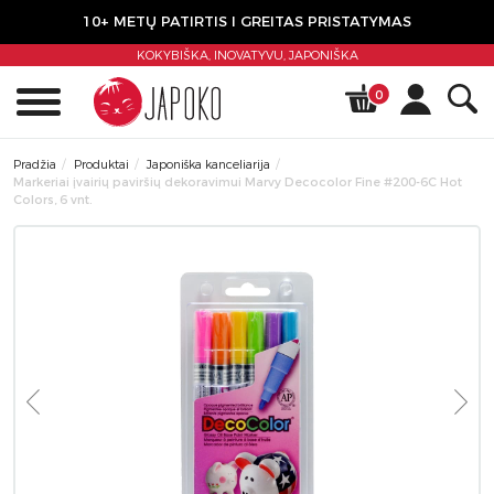
10+ METŲ PATIRTIS I GREITAS PRISTATYMAS
KOKYBIŠKA, INOVATYVU,
JAPONIŠKA
0
Pradžia
Produktai
Japoniška kanceliarija
Markeriai įvairių paviršių dekoravimui Marvy Decocolor Fine #200-6C Hot
Colors, 6 vnt.