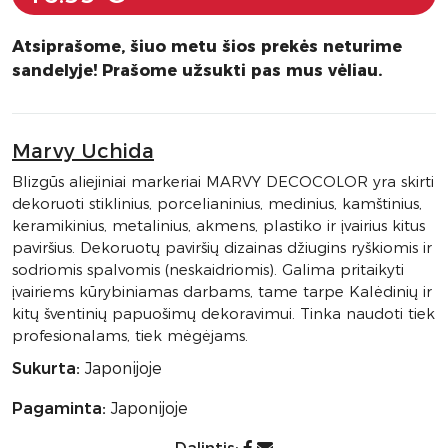
Atsiprašome, šiuo metu šios prekės neturime
sandelyje! Prašome užsukti pas mus vėliau.
Marvy Uchida
Blizgūs aliejiniai markeriai MARVY DECOCOLOR yra skirti
dekoruoti stiklinius, porcelianinius, medinius, kamštinius,
keramikinius, metalinius, akmens, plastiko ir įvairius kitus
paviršius. Dekoruotų paviršių dizainas džiugins ryškiomis ir
sodriomis spalvomis (neskaidriomis). Galima pritaikyti
įvairiems kūrybiniamas darbams, tame tarpe Kalėdinių ir
kitų šventinių papuošimų dekoravimui. Tinka naudoti tiek
profesionalams, tiek mėgėjams.
Sukurta:
Japonijoje
Pagaminta:
Japonijoje