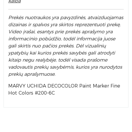
kalba
Prek
ės nuotraukos yra pavyzdinės,
atvaizduojamas
dizainas ir spalvos yra skirtos reprezentuoti prekę.
Video įrašai, esantys prie prekės aprašymo yra
informacinio pobūdžio, todėl informacija juose
gali skirtis nuo pačios prekės. Dėl vizualinių
ypatybių kai kurios prekės savybės gali atrodyti
kitaip negu realybėje, todėl visada prašome
vadovautis prekių savybėmis, kurios yra nurodytos
prekių aprašymuose.
MARVY UCHIDA DECOCOLOR Paint Marker Fine
Hot Colors #200-6C