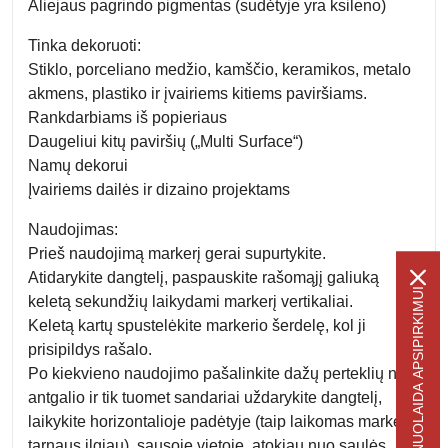
Aliejaus pagrindo pigmentas (sudėtyje yra ksileno)
Tinka dekoruoti:
Stiklo, porceliano medžio, kamščio, keramikos, metalo
akmens, plastiko ir įvairiems kitiems paviršiams.
Rankdarbiams iš popieriaus
Daugeliui kitų paviršių („Multi Surface“)
Namų dekorui
Įvairiems dailės ir dizaino projektams
Naudojimas:
Prieš naudojimą markerį gerai supurtykite.
Atidarykite dangtelį, paspauskite rašomąjį galiuką
-5% NUOLAIDA APSIPIRKIMUI
keletą sekundžių laikydami markerį vertikaliai.
Keletą kartų spustelėkite markerio šerdelę, kol ji
prisipildys rašalo.
Po kiekvieno naudojimo pašalinkite dažų perteklių nuo
antgalio ir tik tuomet sandariai uždarykite dangtelį,
laikykite horizontalioje padėtyje (taip laikomas markeris
tarnaus ilgiau), sausoje vietoje, atokiau nuo saulės