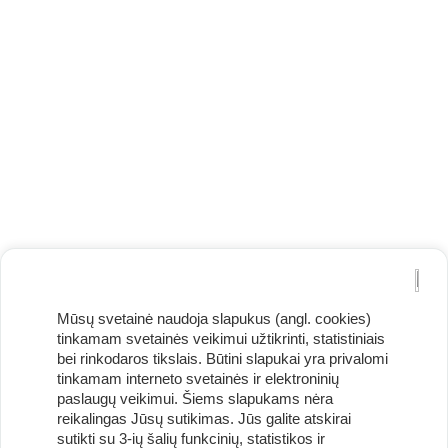
Mūsų svetainė naudoja slapukus (angl. cookies)
tinkamam svetainės veikimui užtikrinti, statistiniais
bei rinkodaros tikslais. Būtini slapukai yra privalomi
tinkamam interneto svetainės ir elektroninių
paslaugų veikimui. Šiems slapukams nėra
reikalingas Jūsų sutikimas. Jūs galite atskirai
Užsisakykite naujienlaiškį ir pirmi gaukite geriausius
sutikti su 3-ių šalių funkcinių, statistikos ir