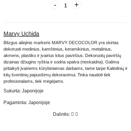
-
+
Marvy Uchida
Blizgus aliejinis markeris MARVY DECOCOLOR yra skirtas
dekoruoti medinius, kamštinius, keramikinius, metalinius,
akmens, plastiko ir įvairius kitus paviršius. Dekoruotų paviršių
dizainas džiugins ryškia ir sodria spalva (neskaidria). Galima
pritaikyti įvairiems kūrybiniamas darbams, tame tarpe Kalėdinių ir
kitų šventinių papuošimų dekoravimui. Tinka naudoti tiek
profesionalams, tiek mėgėjams.
Sukurta:
Japonijoje
Pagaminta:
Japonijoje
Dalintis: