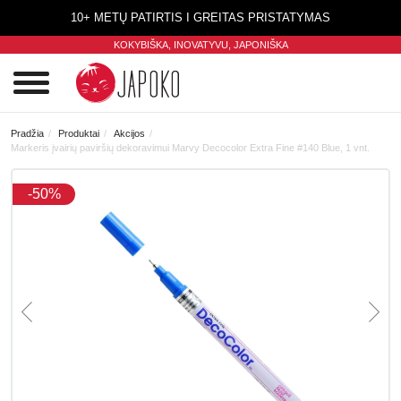
10+ METŲ PATIRTIS I GREITAS PRISTATYMAS
KOKYBIŠKA, INOVATYVU,
JAPONIŠKA
0
Pradžia
Produktai
Akcijos
Markeris įvairių paviršių dekoravimui Marvy Decocolor Extra Fine #140 Blue, 1 vnt.
-50%