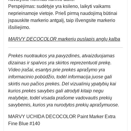
Perspėjimas:
sudėtyje yra ksileno, laikyti vaikams
neprieinamoje vietoje. Prieš pirmą naudojimą būtinai
įspauskite markerio antgalį, taip išvengsite markerio
išsiliejimo.
MARVY DECOCOLOR markerių puslapis anglų kalba
Prek
ės nuotraukos yra pavyzdinės,
atvaizduojamas
dizainas ir spalvos yra skirtos reprezentuoti prekę.
Video įrašai, esantys prie prekės aprašymo yra
informacinio pobūdžio, todėl informacija juose gali
skirtis nuo pačios prekės. Dėl vizualinių ypatybių kai
kurios prekės savybės gali atrodyti kitaip negu
realybėje, todėl visada prašome vadovautis prekių
savybėmis, kurios yra nurodytos prekių aprašymuose.
MARVY UCHIDA DECOCOLOR Paint Marker Extra
Fine Blue #140