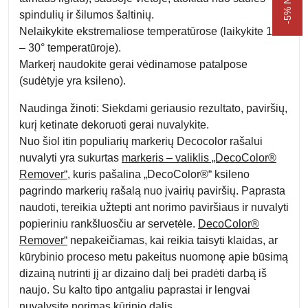
spindulių ir šilumos šaltinių.
Nelaikykite ekstremaliose temperatūrose (laikykite 15°
– 30° temperatūroje).
Markerį naudokite gerai vėdinamose patalpose
(sudėtyje yra ksileno).
Naudinga žinoti:
Siekdami geriausio rezultato, paviršių,
kurį ketinate dekoruoti gerai nuvalykite.
Nuo šiol itin populiarių markerių Decocolor rašalui
nuvalyti yra sukurtas
markeris – valiklis „DecoColor®
Remover“
, kuris pašalina „DecoColor®“ ksileno
pagrindo markerių rašalą nuo įvairių paviršių. Paprasta
naudoti, tereikia užtepti ant norimo paviršiaus ir nuvalyti
popieriniu rankšluosčiu ar servetėle.
DecoColor®
Remover“
nepakeičiamas, kai reikia taisyti klaidas, ar
kūrybinio proceso metu pakeitus nuomonę apie būsimą
dizainą nutrinti jį ar dizaino dalį bei pradėti darbą iš
naujo. Su kalto tipo antgaliu paprastai ir lengvai
nuvalysite norimas kūrinio dalis.