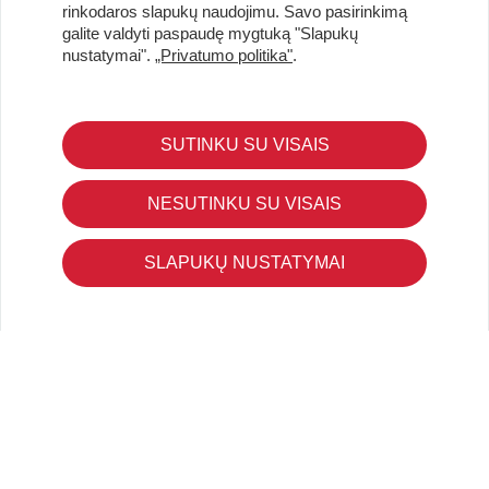
pasiūlymus!
rinkodaros slapukų naudojimu. Savo pasirinkimą
galite valdyti paspaudę mygtuką "Slapukų
nustatymai".
„Privatumo politika"
.
KLIENTŲ APTARNAVIMAS
SUTINKU SU VISAIS
Pirkimo – pardavimo taisyklės
Pristatymas ir grąžinimas
NESUTINKU SU VISAIS
Apmokėjimo būdai
Kokybės ir saugumo standartai
SLAPUKŲ NUSTATYMAI
Privatumo taisyklės
NAUDINGA ŽINOTI
Tinklaraštis
Kodomo edukacijos
Kūrybinės dirbtuvės
LaQ konkursas
LaQ konstravimo schemos
Ugdymo įstaigoms