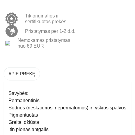
Tik originalios ir
sertifikuotos prekės
Pristatymas per 1-2 d.d.
Nemokamas pristatymas
nuo 69 EUR
APIE PREKĘ
Savybės:
Permanentinis
Sodrios (neskaidrios, nepermatomos) ir ryškios spalvos
Pigmentuotas
Greitai džiūsta
Itin plonas antgalis