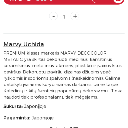
-
+
Marvy Uchida
PREMIUM klasės markeris MARVY DECOCOLOR
METALIC yra skirtas dekoruoti medinius, kamštinius,
keramikinius, metalinius, akmens, plastiko ir įvairius kitus
paviršius. Dekoruotų paviršių dizainas džiugins ypač
ryškiomis ir sodriomis spalvomis (neskaidriomis). Galima
pritaikyti įvairiems kūrybiniamas darbams, tame tarpe
Kalėdinių ir kitų šventinių papuošimų dekoravimui. Tinka
naudoti tiek profesionalams, tiek mėgėjams.
Sukurta:
Japonijoje
Pagaminta:
Japonijoje