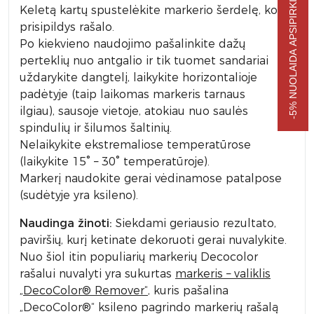
-5% NUOLAIDA APSIPIRKIMUI
Keletą kartų spustelėkite markerio šerdelę, kol ji
prisipildys rašalo.
Po kiekvieno naudojimo pašalinkite dažų
perteklių nuo antgalio ir tik tuomet sandariai
uždarykite dangtelį, laikykite horizontalioje
padėtyje (taip laikomas markeris tarnaus
ilgiau), sausoje vietoje, atokiau nuo saulės
spindulių ir šilumos šaltinių.
Nelaikykite ekstremaliose temperatūrose
(laikykite 15° – 30° temperatūroje).
Markerį naudokite gerai vėdinamose patalpose
(sudėtyje yra ksileno).
Naudinga žinoti:
Siekdami geriausio rezultato,
paviršių, kurį ketinate dekoruoti gerai nuvalykite.
Nuo šiol itin populiarių markerių Decocolor
rašalui nuvalyti yra sukurtas
markeris – valiklis
„DecoColor® Remover“
, kuris pašalina
„DecoColor®“ ksileno pagrindo markerių rašalą