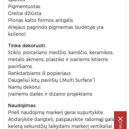
Pigmentuotas
Greitai džiūsta
Plonas kalto formos antgalis
Aliejaus pagrindo pigmentas (sudėtyje yra
ksileno)
Tinka dekoruoti:
Stiklo, porceliano medžio, kamščio, keramikos,
metalo akmens, plastiko ir įvairiems kitiems
paviršiams.
Rankdarbiams iš popieriaus
Daugeliui kitų paviršių („Multi Surface“)
Namų dekorui
Įvairiems dailės ir dizaino projektams
Naudojimas:
Prieš naudojimą markerį gerai supurtykite.
Atidarykite dangtelį, paspauskite rašomąjį galiuką
keletą sekundžių laikydami markerį vertikaliai.