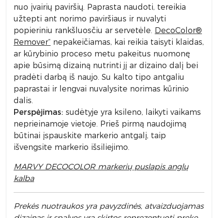
nuo įvairių paviršių. Paprasta naudoti, tereikia
užtepti ant norimo paviršiaus ir nuvalyti
popieriniu rankšluosčiu ar servetėle.
DecoColor®
Remover“
nepakeičiamas, kai reikia taisyti klaidas,
ar kūrybinio proceso metu pakeitus nuomonę
apie būsimą dizainą nutrinti jį ar dizaino dalį bei
pradėti darbą iš naujo. Su kalto tipo antgaliu
paprastai ir lengvai nuvalysite norimas kūrinio
dalis.
Perspėjimas:
sudėtyje yra ksileno, laikyti vaikams
neprieinamoje vietoje. Prieš pirmą naudojimą
būtinai įspauskite markerio antgalį, taip
išvengsite markerio išsiliejimo.
MARVY DECOCOLOR markerių puslapis anglų
kalba
Prek
ės nuotraukos yra pavyzdinės,
atvaizduojamas
dizainas ir spalvos yra skirtos reprezentuoti prekę.