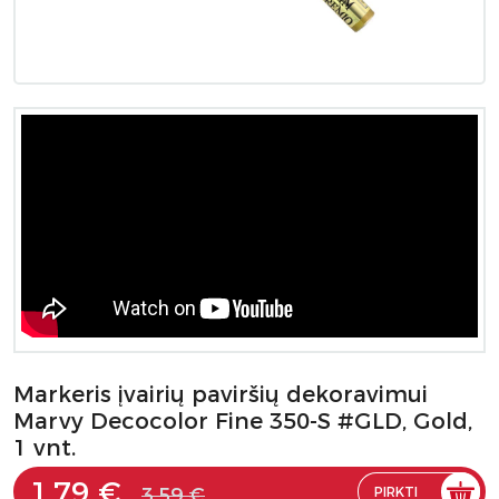
Markeris įvairių paviršių dekoravimui
Marvy Decocolor Fine 350-S #GLD, Gold,
1 vnt.
1.79 €
3.59 €
PIRKTI