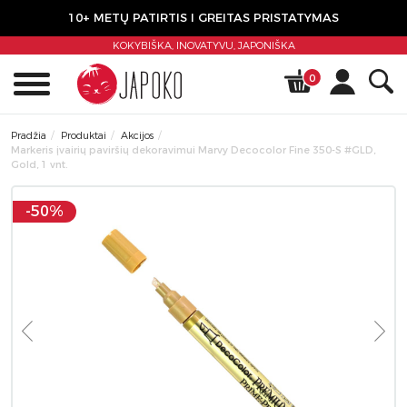
10+ METŲ PATIRTIS I GREITAS PRISTATYMAS
KOKYBIŠKA, INOVATYVU,
JAPONIŠKA
0
Pradžia
Produktai
Akcijos
Markeris įvairių paviršių dekoravimui Marvy Decocolor Fine 350-S #GLD,
Gold, 1 vnt.
-50%