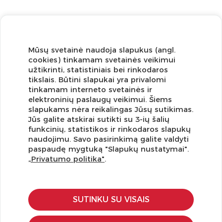
Mūsų svetainė naudoja slapukus (angl.
cookies) tinkamam svetainės veikimui
užtikrinti, statistiniais bei rinkodaros
tikslais. Būtini slapukai yra privalomi
tinkamam interneto svetainės ir
elektroninių paslaugų veikimui. Šiems
slapukams nėra reikalingas Jūsų sutikimas.
Jūs galite atskirai sutikti su 3-ių šalių
funkcinių, statistikos ir rinkodaros slapukų
Užsisakykite naujienlaiškį ir pirmi gaukite geriausius
naudojimu. Savo pasirinkimą galite valdyti
pasiūlymus!
paspaudę mygtuką "Slapukų nustatymai".
„Privatumo politika"
.
SUTINKU SU VISAIS
KLIENTŲ APTARNAVIMAS
Pirkimo – pardavimo taisyklės