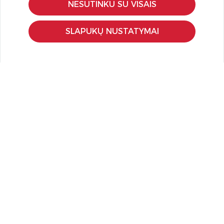
NESUTINKU SU VISAIS
Pristatymas ir grąžinimas
Apmokėjimo būdai
SLAPUKŲ NUSTATYMAI
Kokybės ir saugumo standartai
Privatumo taisyklės
NAUDINGA ŽINOTI
Tinklaraštis
Kodomo edukacijos
Kūrybinės dirbtuvės
LaQ konkursas
LaQ konstravimo schemos
Ugdymo įstaigoms
Kur įsigyti
Didmena
APIE PREKĖS ŽENKLUS
Kas yra LaQ?
BRAIN BUILDERS kūdikiams
IWAKO trintukai-dėlionės