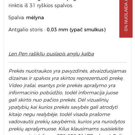
-5% NUOLAIDA APSIPIRKIMUI
rinktis iš 31 ryškios spalvos.
Spalva:
mėlyna
Antgalio storis :
0,03 mm (ypač smulkus)
Len Pen rašiklių puslapis anglų kalba
Prek
ės nuotraukos yra pavyzdinės,
atvaizduojamas
dizainas ir spalvos yra skirtos reprezentuoti prekę.
Video įrašai, esantys prie prekės aprašymo yra
informacinio pobūdžio, todėl informacija juose
gali skirtis nuo pačios prekės. Dėl vizualinių
ypatybių kai kurios prekės savybės gali atrodyti
kitaip negu realybėje, todėl visada prašome
vadovautis prekių savybėmis, kurios yra nurodytos
prekių aprašymuose. Kilus klausimams susisiekite