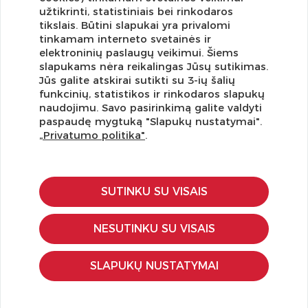
užtikrinti, statistiniais bei rinkodaros
tikslais. Būtini slapukai yra privalomi
tinkamam interneto svetainės ir
elektroninių paslaugų veikimui. Šiems
slapukams nėra reikalingas Jūsų sutikimas.
Jūs galite atskirai sutikti su 3-ių šalių
funkcinių, statistikos ir rinkodaros slapukų
Užsisakykite naujienlaiškį ir pirmi gaukite geriausius
naudojimu. Savo pasirinkimą galite valdyti
pasiūlymus!
paspaudę mygtuką "Slapukų nustatymai".
„Privatumo politika"
.
SUTINKU SU VISAIS
KLIENTŲ APTARNAVIMAS
Pirkimo – pardavimo taisyklės
NESUTINKU SU VISAIS
Pristatymas ir grąžinimas
Apmokėjimo būdai
SLAPUKŲ NUSTATYMAI
Kokybės ir saugumo standartai
Privatumo taisyklės
NAUDINGA ŽINOTI