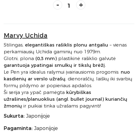
-
+
Marvy Uchida
Stilingas,
elegantiškas rašiklis plonu antgaliu
– vienas
perkamiausių Uchida gaminių nuo 1979m.
Glotni, plona
(0,3 mm)
plastikinė rašiklio galvutė
garantuoja ypatingai smulkų ir tikslų brėžį.
Le Pen yra idealus rašymui įvairiausiomis progomis:
nuo
kasdienių ar verslo užrašų
, dienoraščių, laiškų iki svarbių
formų pildymo ar popieriaus apdailos.
Ši serija yra ypač pamėgta
kūrybiškas
užrašines/planuoklius (angl. bullet journal) kuriančių
žmonių
ir puikiai tinka užrašams pagyvinti!
Sukurta:
Japonijoje
Pagaminta:
Japonijoje