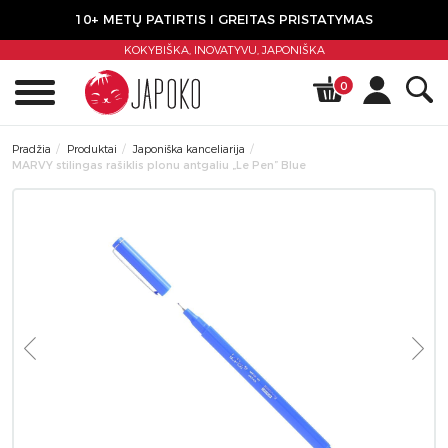
10+ METŲ PATIRTIS I GREITAS PRISTATYMAS
KOKYBIŠKA, INOVATYVU,
JAPONIŠKA
0
Pradžia
Produktai
Japoniška kanceliarija
MARVY stilingas rašiklis plonu antgaliu „Le Pen” Blue