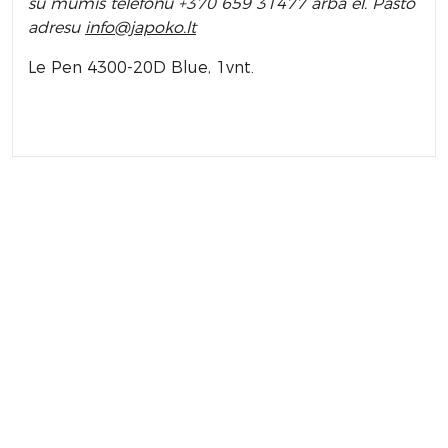
su mumis telefonu +370 659 31477 arba el. Pa
što
adresu
info
@japoko.lt
Le Pen 4300-20D Blue, 1vnt.