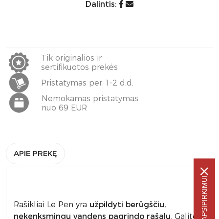
Dalintis:
Tik originalios ir
sertifikuotos prekės
Pristatymas per 1-2 d.d.
Nemokamas pristatymas
nuo 69 EUR
APIE PREKĘ
Rašikliai Le Pen yra
užpildyti berūgščiu,
nekenksmingu vandens pagrindo rašalu
. Galite