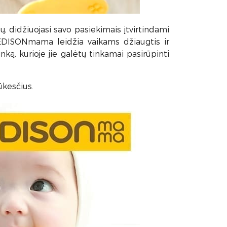
ių, didžiuojasi savo pasiekimais įtvirtindami
a. EDISONmama leidžia vaikams
džiaugtis ir
ką, kurioje jie galėtų tinkamai pasirūpinti
ūkesčius.