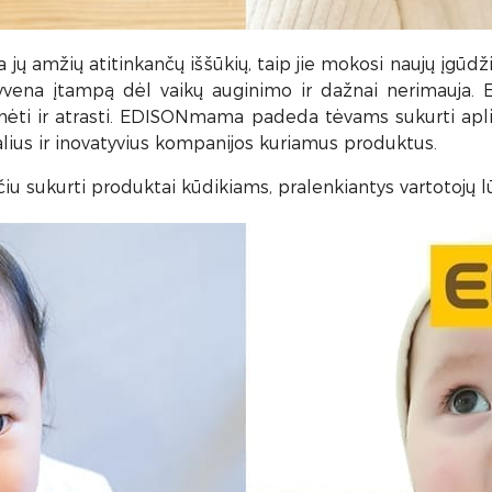
ta jų amžių atitinkančų iššūkių, taip jie mokosi naujų įgūdž
išgyvena įtampą dėl vaikų auginimo ir dažnai nerimauj
inėti ir atrasti. EDISONmama
padeda tėvams sukurti aplin
alius ir inovatyvius kompanijos kuriamus produktus.
iu sukurti produktai kūdikiams, pralenkiantys vartotojų l