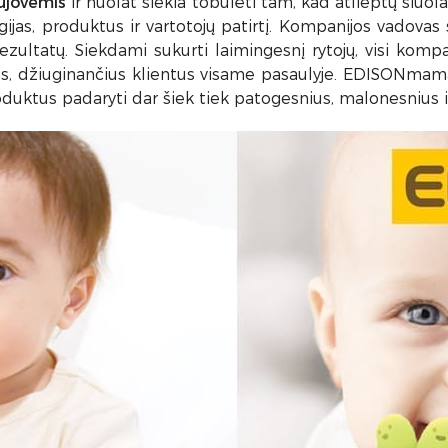
ujovėmis
ir nuolat siekia tobulėti tam, kad atlieptų šiuo
ijas, produktus ir vartotojų patirtį. Kompanijos vadovas
rezultatų. Siekdami sukurti laimingesnį rytojų, visi kompa
us, džiuginančius klientus visame pasaulyje. EDISONmama
oduktus padaryti dar šiek tiek patogesnius, malonesnius i