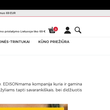
nuo 69 EUR
0
mo pristatymo Lietuvoje liko
69
€
ONĖS-TRINTUKAI
KŪNO PRIEŽIŪRA
oje. EDISONmama kompanija kuria ir gamina
liams tapti savarankiškais, bei didžiuotis