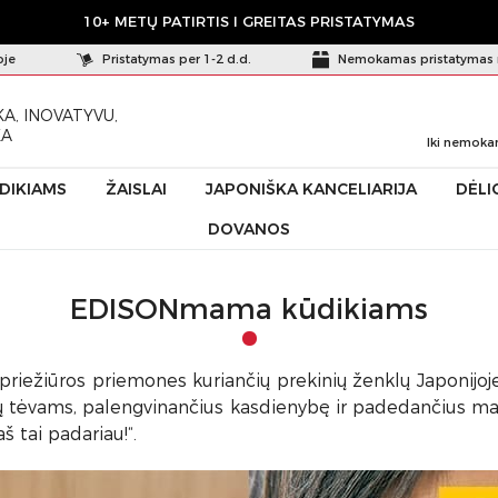
10+ METŲ PATIRTIS I GREITAS PRISTATYMAS
oje
Pristatymas per 1-2 d.d.
Nemokamas pristatymas 
A, INOVATYVU,
KA
Iki nemoka
ŪDIKIAMS
ŽAISLAI
JAPONIŠKA KANCELIARIJA
DĖLI
DOVANOS
EDISONmama kūdikiams
 priežiūros priemones kuriančių prekinių ženklų Japonij
ų tėvams, palengvinančius kasdienybę ir padedančius mažy
š tai padariau!“.