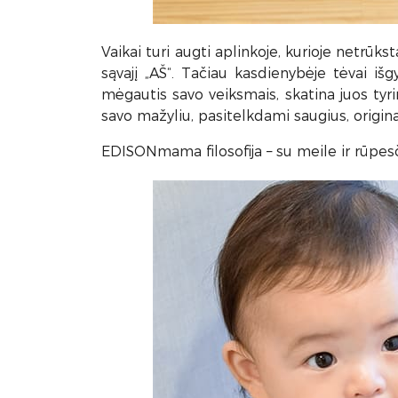
Vaikai turi augti aplinkoje, kurioje netrūks
sąvajį „AŠ“. Tačiau kasdienybėje tėvai 
mėgautis savo veiksmais, skatina juos tyr
savo mažyliu, pasitelkdami saugius, origin
EDISONmama filosofija – su meile ir rūpesč