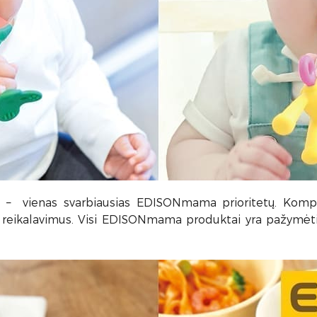
s
– vienas svarbiausias EDISONmama prioritetų. Kompani
reikalavimus. Visi EDISONmama produktai yra pažymėti C