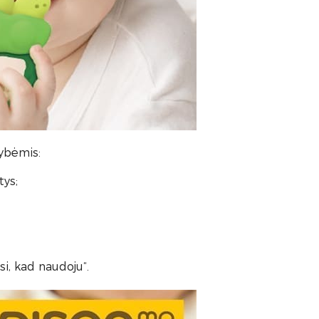
ybėmis:
tys;
i, kad naudoju“.