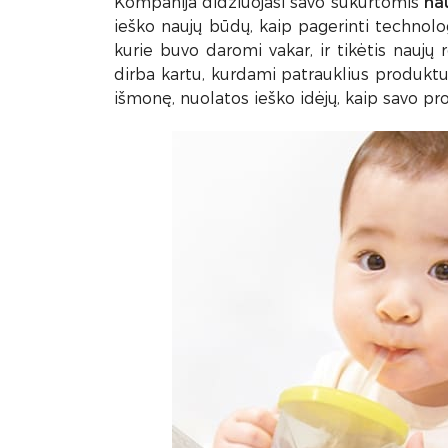
Kompanija didžiuojasi savo sukurtomis
na
ieško naujų būdų, kaip pagerinti technolog
kurie buvo daromi vakar, ir tikėtis naujų 
dirba kartu, kurdami patrauklius produkt
išmonę, nuolatos ieško idėjų, kaip savo pr