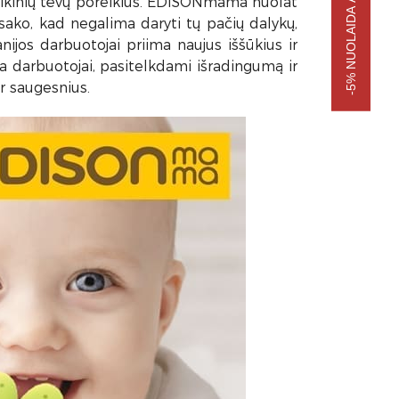
-5% NUOLAIDA APSIPIRKIMUI
laikinių tėvų poreikius. EDISONmama nuolat
 sako, kad negalima daryti tų pačių dalykų,
nijos darbuotojai priima naujus iššūkius ir
 darbuotojai, pasitelkdami išradingumą ir
r saugesnius.