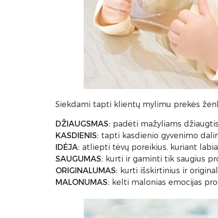
Siekdami tapti klientų mylimu prekės že
DŽIAUGSMAS:
padėti mažyliams džiaugtis i
KASDIENIS:
tapti kasdienio gyvenimo dali
IDĖJA:
atliepti tėvų poreikius, kuriant lab
SAUGUMAS:
kurti ir gaminti tik saugius p
ORIGINALUMAS:
kurti išskirtinius ir origin
MALONUMAS:
kelti malonias emocijas prod