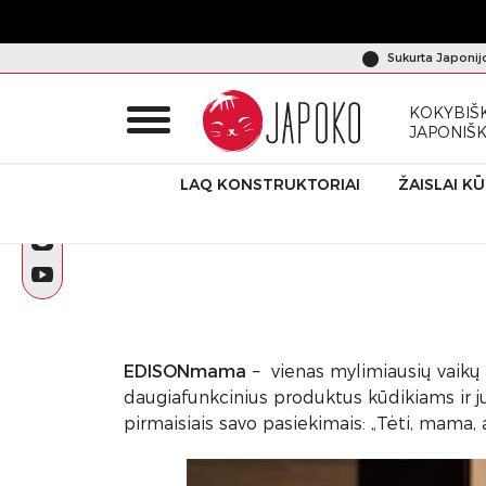
Sukurta Japonij
KOKYBIŠK
JAPONIŠ
LAQ KONSTRUKTORIAI
ŽAISLAI K
Pradžia
Kiti prekiniai ženklai
EDISONmama kūdikiams
EDISONmama
– vienas mylimiausių vaikų
daugiafunkcinius produktus kūdikiams ir j
pirmaisiais savo pasiekimais: „Tėti, mama, a