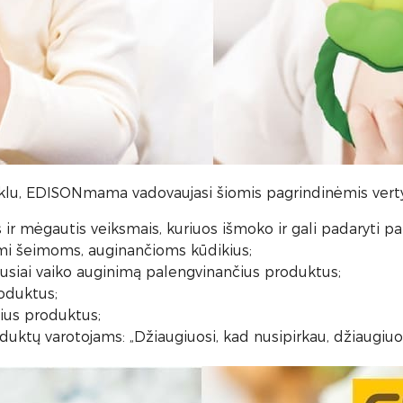
nklu, EDISONmama vadovaujasi šiomis pagrindinėmis vert
r mėgautis veiksmais, kuriuos išmoko ir gali padaryti pa
mi šeimoms, auginančioms kūdikius;
iausiai vaiko auginimą palengvinančius produktus;
roduktus;
alius produktus;
uktų varotojams: „Džiaugiuosi, kad nusipirkau, džiaugiuos