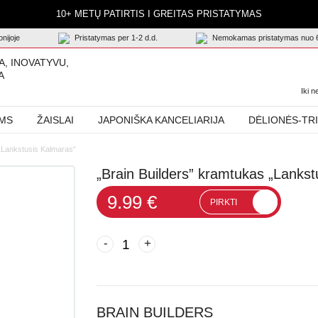
10+ METŲ PATIRTIS I GREITAS PRISTATYMAS
nijoje
Pristatymas per 1-2 d.d.
Nemokamas pristatymas nuo 
A, INOVATYVU,
A
Iki 
AMS
ŽAISLAI
JAPONIŠKA KANCELIARIJA
DĖLIONĖS-TR
 „Lankstusis Kalmaras“
„Brain Builders” kramtukas „Lankst
9.99 €
PIRKTI
-
+
BRAIN BUILDERS