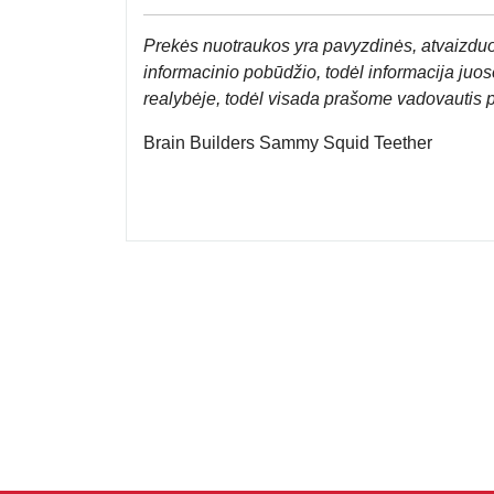
Prek
ės nuotraukos yra pavyzdinės,
atvaizduo
informacinio pobūdžio, todėl informacija juose
realybėje, todėl visada prašome vadovautis 
Brain Builders Sammy Squid Teether