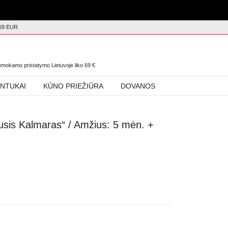
69 EUR
0
nemokamo pristatymo Lietuvoje liko
69
€
INTUKAI
KŪNO PRIEŽIŪRA
DOVANOS
usis Kalmaras“ / Amžius: 5 mėn. +