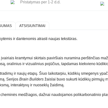
Pristatymas per 1-2 d.d.
GUMAS
ATSISIUNTIMAI
kytėmis ir dantenomis atrasti naujas tekstūras.
r įvairiais kramtymui skirtais paviršiais nuramina perštinčias m
ą, oralinius ir vizualinius pojūčius, tapdamas kiekvieno kūdiki
atradimų ir naujų etapų. Šiuo laikotarpiu, kūdikių smegenys ypač g
eną. Serijos
Brain Builders
žaislai buvo sukurti kūdikių pirmųjų m
nksmą, interaktyvų ir nuoseklų žaidimą.
yra cheminės medžiagos, dažnai naudojamos polikarbonatinio pl