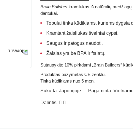
Brain Builders
kramtukas iš natūralių medžiagų 
dantukai.
Tobulai tinka kūdikiams, kuriems dygsta 
Kramtant žaisliukas švelniai cypsi.
Saugus ir patogus naudoti.
Žaislas yra
be BPA ir ftalatų
.
Sutaupykite 10%
pirkdami „Brain Builders“ kūdi
Produktas pažymėtas
CE
ženklu.
Tinka kūdikiams nuo 5 mėn.
Sukurta:
Japonijoje
Pagaminta:
Vietnam
Dalintis: