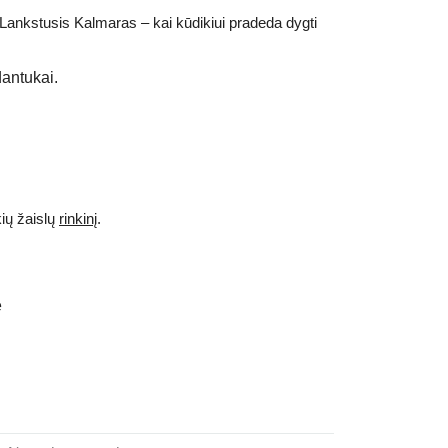
Lankstusis Kalmaras – kai kūdikiui pradeda dygti
dantukai.
kių žaislų
rinkinį
.
e