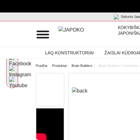
Sukurta Japo
KOKYBIŠK
JAPONIŠK
LAQ KONSTRUKTORIAI
ŽAISLAI KŪDIKI
Pradžia
Produktai
Brain Builders
„Brain Builders” kramtukas