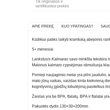
Tik originalios ir
sertifikuotos prekės
APIE PREKĘ
KUO YPATINGAS?
SAU
Kūdikiui patiks laikyti kramtuką abejomis ran
5+ mėnesiai
Lankstusis Kalmaras
savo minkšta tekstūra i
Malonus kalmaro cypsėjimas stimuliuoja klaus
Pirmieji naujagimio metai yra pilni jaudulio, 
mato jūsų vaikas, vaizdas kinta kiekvieną di
kognityvinių įgūdžių tobulėjimą pasitelkus li
Žaislas yra be BPA, ftalatų
. BPA ir ftalatai 
Pakuotės dydis 130×30×200mm