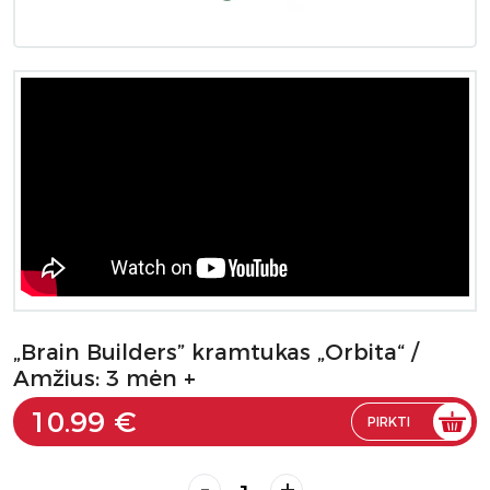
„Brain Builders” kramtukas „Orbita“ /
Amžius: 3 mėn +
10.99 €
PIRKTI
-
+