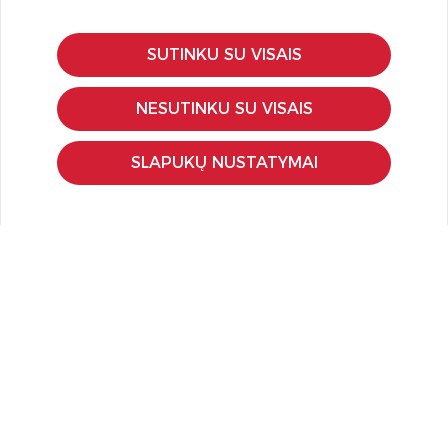
SUTINKU SU VISAIS
KLIENTŲ APTARNAVIMAS
Pirkimo – pardavimo taisyklės
NESUTINKU SU VISAIS
Pristatymas ir grąžinimas
Apmokėjimo būdai
SLAPUKŲ NUSTATYMAI
Kokybės ir saugumo standartai
Privatumo taisyklės
NAUDINGA ŽINOTI
Tinklaraštis
Kodomo edukacijos
Kūrybinės dirbtuvės
LaQ konkursas
LaQ konstravimo schemos
Ugdymo įstaigoms
Kur įsigyti
Didmena