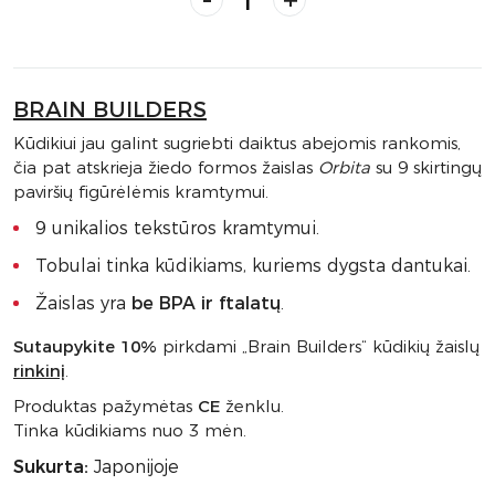
BRAIN BUILDERS
Kūdikiui jau galint sugriebti daiktus abejomis rankomis,
čia pat atskrieja žiedo formos žaislas
Orbita
su 9 skirtingų
paviršių figūrėlėmis kramtymui.
9 unikalios tekstūros kramtymui.
Tobulai tinka kūdikiams, kuriems dygsta dantukai.
Žaislas yra
be BPA ir ftalatų
.
Sutaupykite 10%
pirkdami „Brain Builders“ kūdikių žaislų
rinkinį
.
Produktas pažymėtas
CE
ženklu.
Tinka kūdikiams nuo 3 mėn.
Sukurta:
Japonijoje