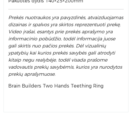
Pakuotės dydis 140×25×200mm
Prek
ės nuotraukos yra pavyzdinės,
atvaizduojamas
dizainas ir spalvos yra skirtos reprezentuoti prekę.
Video įrašai, esantys prie prekės aprašymo yra
informacinio pobūdžio, todėl informacija juose
gali skirtis nuo pačios prekės. Dėl vizualinių
ypatybių kai kurios prekės savybės gali atrodyti
kitaip negu realybėje, todėl visada prašome
vadovautis prekių savybėmis, kurios yra nurodytos
prekių aprašymuose.
Brain Builders Two Hands Teething Ring