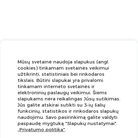
Mūsų svetainė naudoja slapukus (angl.
cookies) tinkamam svetainės veikimui
užtikrinti, statistiniais bei rinkodaros
tikslais. Būtini slapukai yra privalomi
tinkamam interneto svetainės ir
elektroninių paslaugų veikimui. Šiems
slapukams nėra reikalingas Jūsų sutikimas.
Jūs galite atskirai sutikti su 3-ių šalių
funkcinių, statistikos ir rinkodaros slapukų
Užsisakykite naujienlaiškį ir pirmi gaukite geriausius
naudojimu. Savo pasirinkimą galite valdyti
pasiūlymus!
paspaudę mygtuką "Slapukų nustatymai".
„Privatumo politika"
.