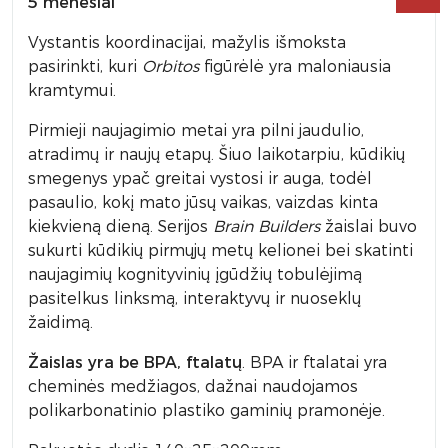
5 mėnesiai
Vystantis koordinacijai, mažylis išmoksta
pasirinkti, kuri
Orbitos
figūrėlė yra maloniausia
kramtymui.
Pirmieji naujagimio metai yra pilni jaudulio,
atradimų ir naujų etapų. Šiuo laikotarpiu, kūdikių
smegenys ypač greitai vystosi ir auga, todėl
pasaulio, kokį mato jūsų vaikas, vaizdas kinta
kiekvieną dieną. Serijos
Brain Builders
žaislai buvo
sukurti kūdikių pirmųjų metų kelionei bei skatinti
naujagimių kognityvinių įgūdžių tobulėjimą
pasitelkus linksmą, interaktyvų ir nuoseklų
žaidimą.
Žaislas yra be BPA, ftalatų
. BPA ir ftalatai yra
cheminės medžiagos, dažnai naudojamos
polikarbonatinio plastiko gaminių pramonėje.