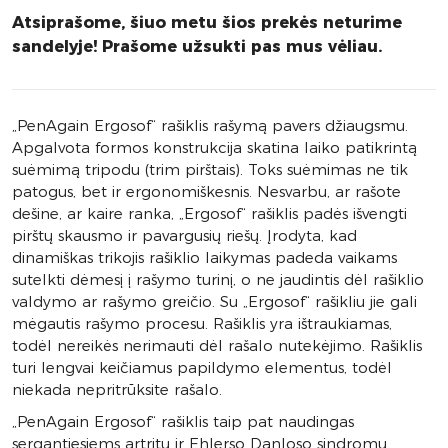
Atsiprašome, šiuo metu šios prekės neturime
sandelyje! Prašome užsukti pas mus vėliau.
„PenAgain Ergosof“ rašiklis rašymą pavers džiaugsmu.
Apgalvota formos konstrukcija skatina laiko patikrintą
suėmimą tripodu (trim pirštais). Toks suėmimas ne tik
patogus, bet ir ergonomiškesnis. Nesvarbu, ar rašote
dešine, ar kaire ranka, „Ergosof“ rašiklis padės išvengti
pirštų skausmo ir pavargusių riešų. Įrodyta, kad
dinamiškas trikojis rašiklio laikymas padeda vaikams
sutelkti dėmesį į rašymo turinį, o ne jaudintis dėl rašiklio
valdymo ar rašymo greičio. Su „Ergosof“ rašikliu jie gali
mėgautis rašymo procesu. Rašiklis yra ištraukiamas,
todėl nereikės nerimauti dėl rašalo nutekėjimo. Rašiklis
turi lengvai keičiamus papildymo elementus, todėl
niekada nepritrūksite rašalo.
„PenAgain Ergosof“ rašiklis taip pat naudingas
sergantiesiems artritu ir Ehlerso Danloso sindromu.