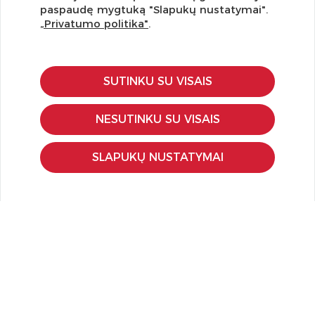
pasiūlymus!
paspaudę mygtuką "Slapukų nustatymai".
„Privatumo politika"
.
SUTINKU SU VISAIS
KLIENTŲ APTARNAVIMAS
Pirkimo – pardavimo taisyklės
NESUTINKU SU VISAIS
Pristatymas ir grąžinimas
Apmokėjimo būdai
SLAPUKŲ NUSTATYMAI
Kokybės ir saugumo standartai
Privatumo taisyklės
NAUDINGA ŽINOTI
Tinklaraštis
Kodomo edukacijos
Kūrybinės dirbtuvės
LaQ konkursas
LaQ konstravimo schemos
Ugdymo įstaigoms