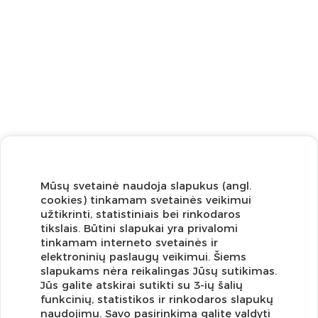
Mūsų svetainė naudoja slapukus (angl.
cookies) tinkamam svetainės veikimui
užtikrinti, statistiniais bei rinkodaros
tikslais. Būtini slapukai yra privalomi
tinkamam interneto svetainės ir
elektroninių paslaugų veikimui. Šiems
slapukams nėra reikalingas Jūsų sutikimas.
Jūs galite atskirai sutikti su 3-ių šalių
funkcinių, statistikos ir rinkodaros slapukų
Užsisakykite naujienlaiškį ir pirmi gaukite geriausius
naudojimu. Savo pasirinkimą galite valdyti