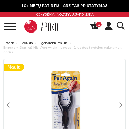
10+ METŲ PATIRTIS I GREITAS PRISTATYMAS
KOKYBIŠKA, INOVATYVU,
JAPONIŠKA
0
Pradžia
Produktai
Ergonomiški rašikliai
Ergonomiškas rašiklis „Pen Again“, juodas +2 juodos šerdelės pakeitimui,
00022
Nauja