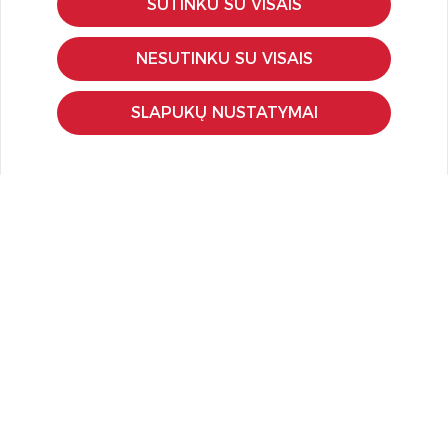
SUTINKU SU VISAIS
KLIENTŲ APTARNAVIMAS
Pirkimo – pardavimo taisyklės
NESUTINKU SU VISAIS
Pristatymas ir grąžinimas
Apmokėjimo būdai
SLAPUKŲ NUSTATYMAI
Kokybės ir saugumo standartai
Privatumo taisyklės
NAUDINGA ŽINOTI
Tinklaraštis
Kodomo edukacijos
Kūrybinės dirbtuvės
LaQ konkursas
LaQ konstravimo schemos
Ugdymo įstaigoms
Kur įsigyti
Didmena
APIE PREKĖS ŽENKLUS
Kas yra LaQ?