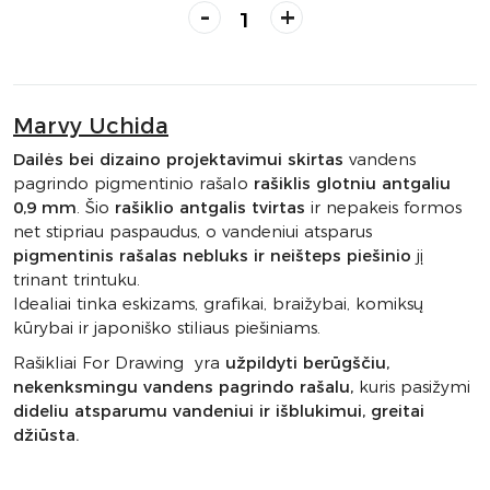
-
+
Marvy Uchida
Dailės bei dizaino projektavimui skirtas
vandens
pagrindo pigmentinio rašalo
rašiklis glotniu antgaliu
0,9 mm
. Šio
rašiklio antgalis tvirtas
ir nepakeis formos
net stipriau paspaudus, o vandeniui atsparus
pigmentinis rašalas nebluks ir neišteps piešinio
jį
trinant trintuku.
Idealiai tinka eskizams, grafikai, braižybai, komiksų
kūrybai ir japoniško stiliaus piešiniams.
Rašikliai For Drawing yra
užpildyti berūgščiu,
nekenksmingu vandens pagrindo rašalu,
kuris pasižymi
dideliu atsparumu vandeniui ir išblukimui, greitai
džiūsta.