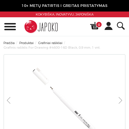
10+ METŲ PATIRTIS I GREITAS PRISTATYMAS
KOKYBIŠKA, INOVATYVU,
JAPONIŠKA
0
Pradžia
Produktai
Grafiniai rašikliai
Grafinis rašiklis For Drawing #4600-16D Black, 0,9 mm, 1 vnt.