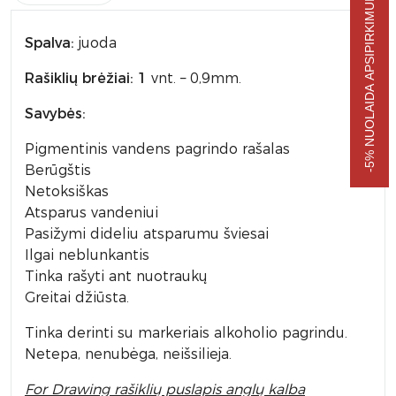
-5% NUOLAIDA APSIPIRKIMUI
Spalva:
juoda
Rašiklių brėžiai: 1
vnt. – 0,9mm.
Savybės:
Pigmentinis vandens pagrindo rašalas
Berūgštis
Netoksiškas
Atsparus vandeniui
Pasižymi dideliu atsparumu šviesai
Ilgai neblunkantis
Tinka rašyti ant nuotraukų
Greitai džiūsta.
Tinka derinti su markeriais alkoholio pagrindu.
Netepa, nenubėga, neišsilieja.
For Drawing rašiklių puslapis anglų kalba