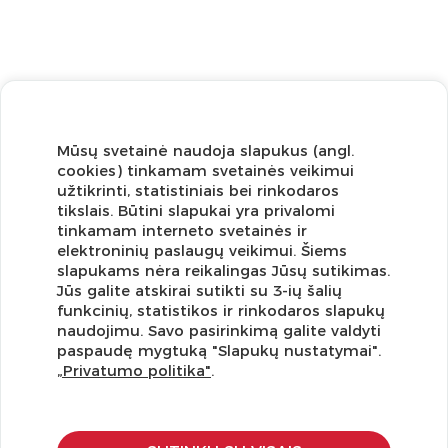
Mūsų svetainė naudoja slapukus (angl.
cookies) tinkamam svetainės veikimui
užtikrinti, statistiniais bei rinkodaros
tikslais. Būtini slapukai yra privalomi
tinkamam interneto svetainės ir
elektroninių paslaugų veikimui. Šiems
slapukams nėra reikalingas Jūsų sutikimas.
Jūs galite atskirai sutikti su 3-ių šalių
funkcinių, statistikos ir rinkodaros slapukų
Užsisakykite naujienlaiškį ir pirmi gaukite geriausius
naudojimu. Savo pasirinkimą galite valdyti
pasiūlymus!
paspaudę mygtuką "Slapukų nustatymai".
„Privatumo politika"
.