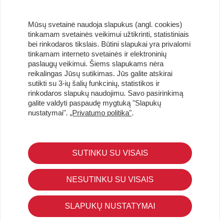
Mūsų svetainė naudoja slapukus (angl. cookies)
tinkamam svetainės veikimui užtikrinti, statistiniais
bei rinkodaros tikslais. Būtini slapukai yra privalomi
tinkamam interneto svetainės ir elektroninių
paslaugų veikimui. Šiems slapukams nėra
reikalingas Jūsų sutikimas. Jūs galite atskirai
sutikti su 3-ių šalių funkcinių, statistikos ir
Užsisakykite naujienlaiškį ir pirmi gaukite geriausius
rinkodaros slapukų naudojimu. Savo pasirinkimą
pasiūlymus!
galite valdyti paspaudę mygtuką "Slapukų
nustatymai".
„Privatumo politika"
.
SUTINKU SU VISAIS
KLIENTŲ APTARNAVIMAS
Pirkimo – pardavimo taisyklės
NESUTINKU SU VISAIS
Pristatymas ir grąžinimas
Apmokėjimo būdai
SLAPUKŲ NUSTATYMAI
Kokybės ir saugumo standartai
Privatumo taisyklės