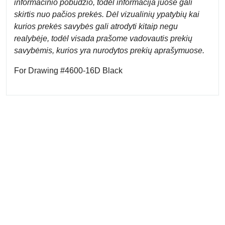
informacinio pobūdžio, todėl informacija juose gali
skirtis nuo pačios prekės. Dėl vizualinių ypatybių kai
kurios prekės savybės gali atrodyti kitaip negu
realybėje, todėl visada prašome vadovautis prekių
savybėmis, kurios yra nurodytos prekių aprašymuose.
For Drawing #4600-16D Black