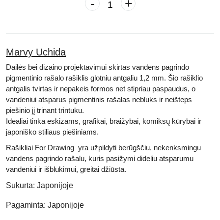
-
+
Marvy Uchida
Dailės bei dizaino projektavimui skirtas
vandens pagrindo
pigmentinio rašalo
rašiklis glotniu antgaliu 1,2 mm
. Šio
rašiklio
antgalis tvirtas
ir nepakeis formos net stipriau paspaudus, o
vandeniui atsparus
pigmentinis rašalas nebluks ir neišteps
piešinio
jį trinant trintuku.
Idealiai tinka eskizams, grafikai, braižybai, komiksų kūrybai ir
japoniško stiliaus piešiniams.
Rašikliai For Drawing yra
užpildyti berūgščiu, nekenksmingu
vandens pagrindo rašalu,
kuris pasižymi
dideliu atsparumu
vandeniui ir išblukimui, greitai džiūsta.
Sukurta:
Japonijoje
Pagaminta:
Japonijoje