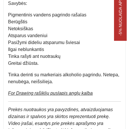
-5% NUOLAIDA APSIPIRKIMUI
Savybės:
Pigmentinis vandens pagrindo rašalas
Berūgštis
Netoksiškas
Atsparus vandeniui
Pasižymi dideliu atsparumu šviesai
Ilgai neblunkantis
Tinka rašyti ant nuotraukų
Greitai džiūsta.
Tinka derinti su markeriais alkoholio pagrindu. Netepa,
nenubėga, neišsilieja.
For Drawing rašiklių puslapis anglų kalba
Prek
ės nuotraukos yra pavyzdinės,
atvaizduojamas
dizainas ir spalvos yra skirtos reprezentuoti prekę.
Video įrašai, esantys prie prekės aprašymo yra