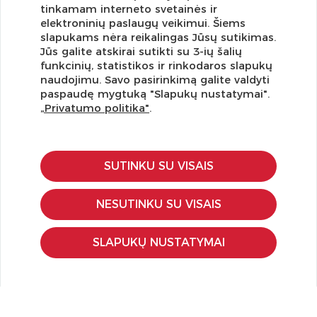
tinkamam interneto svetainės ir
elektroninių paslaugų veikimui. Šiems
slapukams nėra reikalingas Jūsų sutikimas.
Jūs galite atskirai sutikti su 3-ių šalių
funkcinių, statistikos ir rinkodaros slapukų
Užsisakykite naujienlaiškį ir pirmi gaukite geriausius
naudojimu. Savo pasirinkimą galite valdyti
pasiūlymus!
paspaudę mygtuką "Slapukų nustatymai".
„Privatumo politika"
.
SUTINKU SU VISAIS
KLIENTŲ APTARNAVIMAS
Pirkimo – pardavimo taisyklės
NESUTINKU SU VISAIS
Pristatymas ir grąžinimas
Apmokėjimo būdai
SLAPUKŲ NUSTATYMAI
Kokybės ir saugumo standartai
Privatumo taisyklės
NAUDINGA ŽINOTI
Tinklaraštis