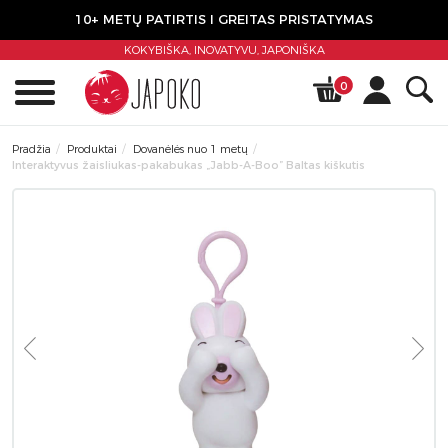
10+ METŲ PATIRTIS I GREITAS PRISTATYMAS
KOKYBIŠKA, INOVATYVU,
JAPONIŠKA
0
Pradžia
Produktai
Dovanėlės nuo 1 metų
Interaktyvus žaisliukas-pakabukas „Jabb-A-Boo” Baltas kiškutis