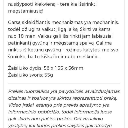
nusišypsoti kiekvieną – tereikia išsirinkti
mėgstamiausią!
Garsą skleidžiantis mechanizmas yra mechaninis,
todėl džiugins vaikutį ilgą laiką. Skirti vaikams
nuo 18 mėn. Vaikas gali išsirinkti jam labiausiai
patinkantį gyvūną ir mėgstamą spalvą. Galima
rinktis iš keturių gyvūnų – rožinės katytės, melsvo
šuniuko, balto kiškučio ir rudo meškučio.
Žaisliuko dydis: 56 x 155 x 56mm
Žaisliuko svoris: 55g
Prek
ės nuotraukos yra pavyzdinės,
atvaizduojamas
dizainas ir spalvos yra skirtos reprezentuoti prekę.
Video įrašai, esantys prie prekės aprašymo yra
informacinio pobūdžio, todėl informacija juose
gali skirtis nuo pačios prekės. Dėl vizualinių
ypatybių kai kurios prekės savybės gali atrodyti