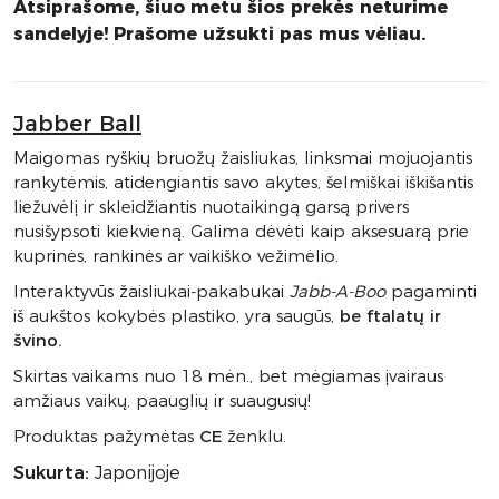
Atsiprašome, šiuo metu šios prekės neturime
sandelyje! Prašome užsukti pas mus vėliau.
Jabber Ball
Maigomas ryškių bruožų žaisliukas, linksmai mojuojantis
rankytėmis, atidengiantis savo akytes, šelmiškai iškišantis
liežuvėlį ir skleidžiantis nuotaikingą garsą privers
nusišypsoti kiekvieną. Galima dėvėti kaip aksesuarą prie
kuprinės, rankinės ar vaikiško vežimėlio.
Interaktyvūs žaisliukai-pakabukai
Jabb-A-Boo
pagaminti
iš aukštos kokybės plastiko, yra saugūs,
be ftalatų ir
švino.
Skirtas vaikams nuo 18 mėn., bet mėgiamas įvairaus
amžiaus vaikų, paauglių ir suaugusių!
Produktas pažymėtas
CE
ženklu.
Sukurta:
Japonijoje