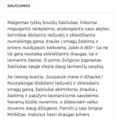
SAUGUMAS
Maigomas ryškių bruožų žaisliukas, linksmai
mojuojantis rankytėmis, atidengiantis savo akytes,
šelmiškai iškišantis liežuvėlį ir skleidžiantis
nuotaikingą garsą, įtrauks į smagų žaidimą ir
privers nusišypsoti kiekvieną.
Jabb-A-B00
– tai ne
tik gerą nuotaiką skleidžiantis draugas, tai ir
lavinantis žaislas. Iš pirmo žvilgsnio paprastas
žaisliukas savyje slepia daug lavinančių savybių.
Jie tiesiog kviečia: „Suspausk mane ir džiaukis“!
Nuotaikingai iškišdami liežuvėlį ir skleisdami
smagų garsą, žaisliukai akimirksniu įtraukia į
žaidimą ir pasižymi lavinančiomis savybėmis.
Neramų kūdikį nuramins, o didesniam vaikui
dovanos daug džiugesio. Pamilti jį taip lengva!
Minkštas, malonus liesti draugas privers