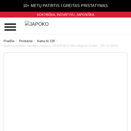
10+ METŲ PATIRTIS I GREITAS PRISTATYMAS
KOKYBIŠKA, INOVATYVU,
JAPONIŠKA
0
Pradžia
Produktai
Kaina iki 15€
Iwako kūrybinis mozaikų rinkinys „KESHI-BLO Mini Magnet-Green”, ER-GLB414