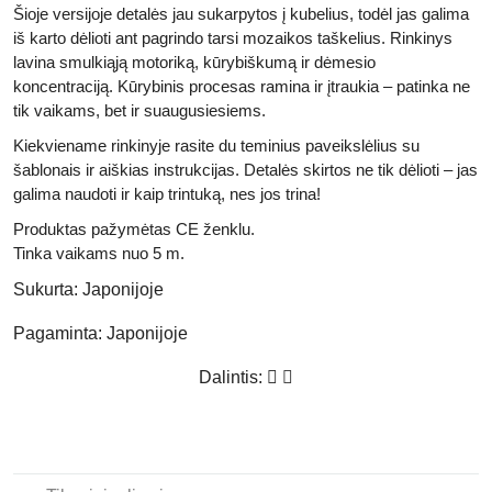
Šioje versijoje detalės jau sukarpytos į kubelius, todėl jas galima
iš karto dėlioti ant pagrindo tarsi mozaikos taškelius. Rinkinys
lavina smulkiąją motoriką, kūrybiškumą ir dėmesio
koncentraciją. Kūrybinis procesas ramina ir įtraukia – patinka ne
tik vaikams, bet ir suaugusiesiems.
Kiekviename rinkinyje rasite du teminius paveikslėlius su
šablonais ir aiškias instrukcijas. Detalės skirtos ne tik dėlioti – jas
galima naudoti ir kaip trintuką, nes jos trina!
Produktas pažymėtas
CE
ženklu.
Tinka vaikams nuo 5 m.
Sukurta:
Japonijoje
Pagaminta:
Japonijoje
Dalintis: