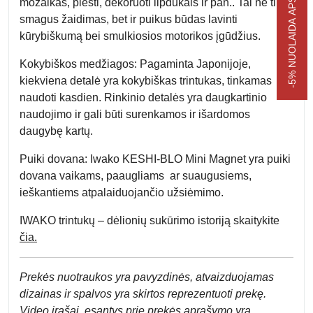
-5% NUOLAIDA APSIPIRKIMUI
mozaikas, piešti, dekoruoti lipdukais ir pan.. Tai ne tik
smagus žaidimas, bet ir puikus būdas lavinti
kūrybiškumą bei smulkiosios motorikos įgūdžius.
Kokybiškos medžiagos:
Pagaminta Japonijoje,
kiekviena detalė yra kokybiškas trintukas, tinkamas
naudoti kasdien. Rinkinio detalės yra daugkartinio
naudojimo ir gali būti surenkamos ir išardomos
daugybę kartų.
Puiki dovana:
Iwako KESHI-BLO Mini Magnet yra puiki
dovana vaikams, paaugliams ar suaugusiems,
ieškantiems atpalaiduojančio užsiėmimo.
IWAKO trintukų – dėlionių sukūrimo istoriją skaitykite
čia.
Prek
ės nuotraukos yra pavyzdinės,
atvaizduojamas
dizainas ir spalvos yra skirtos reprezentuoti prekę.
Video įrašai, esantys prie prekės aprašymo yra