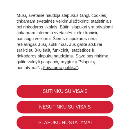
Mūsų svetainė naudoja slapukus (angl. cookies)
tinkamam svetainės veikimui užtikrinti, statistiniais
bei rinkodaros tikslais. Būtini slapukai yra privalomi
tinkamam interneto svetainės ir elektroninių
paslaugų veikimui. Šiems slapukams nėra
reikalingas Jūsų sutikimas. Jūs galite atskirai
Užsisakykite naujienlaiškį ir pirmi gaukite geriausius
sutikti su 3-ių šalių funkcinių, statistikos ir
pasiūlymus!
rinkodaros slapukų naudojimu. Savo pasirinkimą
galite valdyti paspaudę mygtuką "Slapukų
nustatymai".
„Privatumo politika"
.
KLIENTŲ APTARNAVIMAS
SUTINKU SU VISAIS
Pirkimo – pardavimo taisyklės
Pristatymas ir grąžinimas
NESUTINKU SU VISAIS
Apmokėjimo būdai
Kokybės ir saugumo standartai
SLAPUKŲ NUSTATYMAI
Privatumo taisyklės