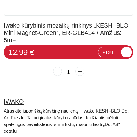
Iwako kūrybinis mozaikų rinkinys „KESHI-BLO
Mini Magnet-Green”, ER-GLB414 / Amžius:
5m+
12.99 €
PIRKTI
-
+
IWAKO
Atraskite japonišką kūrybinę naujieną – Iwako KESHI-BLO Dot
Art Puzzle. Tai originalus kūrybos būdas, leidžiantis dėlioti
spalvingus paveikslėlius iš minkštų, malonių liesti „Dot Art“
detalių.