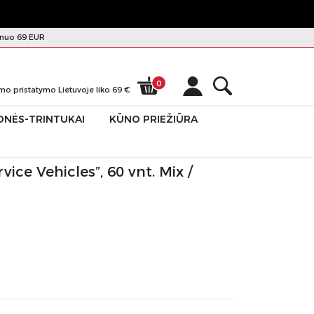
nuo 69 EUR
0
mo pristatymo Lietuvoje liko
69
€
ONĖS-TRINTUKAI
KŪNO PRIEŽIŪRA
vice Vehicles”, 60 vnt. Mix /