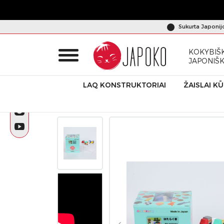
Sukurta Japonij
KOKYBIŠK
JAPONIŠ
LAQ KONSTRUKTORIAI
ŽAISLAI K
Pradžia
Produktai
Dėlionės-trintukai
IWAKO trintukai – d