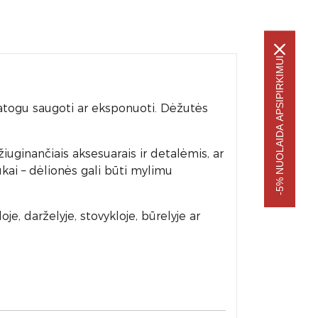
-5% NUOLAIDA APSIPIRKIMUI
patogu saugoti ar eksponuoti. Dėžutės
uginančiais aksesuarais ir detalėmis, ar
ukai – dėlionės gali būti mylimu
e, darželyje, stovykloje, būrelyje ar