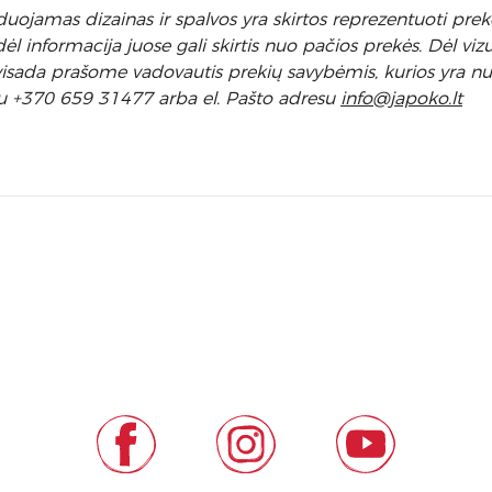
uojamas dizainas ir spalvos yra skirtos reprezentuoti prekę
 informacija juose gali skirtis nuo pačios prekės. Dėl vizu
l visada prašome vadovautis prekių savybėmis, kurios yra 
u +370 659 31477 arba el. Pa
što adresu
info
@japoko.lt