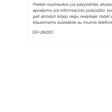
Prek
ės nuotraukos yra pavyzdinės,
atvaizd
aprašymo yra informacinio pobūdžio, todėl
gali atrodyti kitaip negu realybėje, todė
klausimams susisiekite su mumis telefon
ER-UNI001