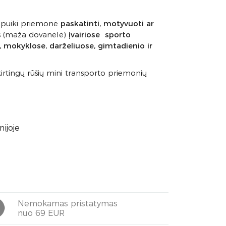
a puiki priemonė
paskatinti, motyvuoti ar
us (maža dovanėlė)
įvairiose sporto
 mokyklose, darželiuose, gimtadienio ir
irtingų rūšių mini transporto priemonių
ijoje
Nemokamas pristatymas
nuo 69 EUR