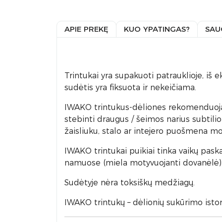
APIE PREKĘ
KUO YPATINGAS?
SAU
Trintukai yra supakuoti patrauklioje, i
sudėtis yra fiksuota ir nekeičiama.
IWAKO trintukus-dėliones rekomenduojame
stebinti draugus / šeimos narius subtili
žaisliuku, stalo ar intejero puošmena mok
IWAKO trintukai puikiai tinka vaikų pask
namuose (miela motyvuojanti dovanėlė)
Sudėtyje nėra toksiškų medžiagų.
IWAKO trintukų – dėlionių sukūrimo istori