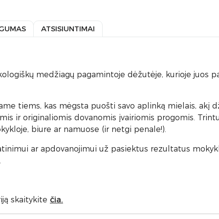
GUMAS
ATSISIUNTIMAI
š ekologiškų medžiagų pagamintoje dėžutėje, kurioje juos 
 tiems, kas mėgsta puošti savo aplinką mielais, akį dži
omis ir originaliomis dovanomis įvairiomis progomis. Trint
ykloje, biure ar namuose (ir netgi penale!).
atinimui ar apdovanojimui už pasiektus rezultatus mokykloj
.
ją skaitykite
čia.