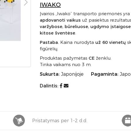
IWAKO
Įvairios „Iwako” transporto priemonės yr
apdovanoti vaikus
už pasiektus rezultat
varžybose, būreliuose, ugdymo įstaigose,
kitose šventėse
.
Pastaba.
Kaina nurodyta
už 60 vienetų
sk
figūrėlių.
Produktas pažymėtas
CE
ženklu.
Tinka vaikams nuo 3 m.
Sukurta:
Japonijoje
Pagaminta:
Japon
Dalintis:
Pristatymas per 1-2 d.d.