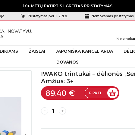
10+ METŲ PATIRTIS I GREITAS PRISTATYMAS
oje
Pristatymas per 1-2 d.d.
Nemokamas pristatymas 
A, INOVATYVU,
KA
Iki nemoka
ŪDIKIAMS
ŽAISLAI
JAPONIŠKA KANCELIARIJA
DĖLI
DOVANOS
ėlionės „Service Vehicles”, 60 vnt. Mix
IWAKO trintukai – dėlionės „Ser
Amžius: 3+
89.40 €
PIRKTI
-
+