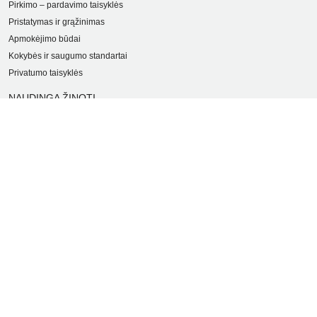
Pirkimo – pardavimo taisyklės
Pristatymas ir grąžinimas
Apmokėjimo būdai
Kokybės ir saugumo standartai
Privatumo taisyklės
NAUDINGA ŽINOTI
Tinklaraštis
Kodomo edukacijos
Kūrybinės dirbtuvės
LaQ konkursas
LaQ konstravimo schemos
Ugdymo įstaigoms
Kur įsigyti
Didmena
APIE PREKĖS ŽENKLUS
Kas yra LaQ?
BRAIN BUILDERS kūdikiams
IWAKO trintukai-dėlionės