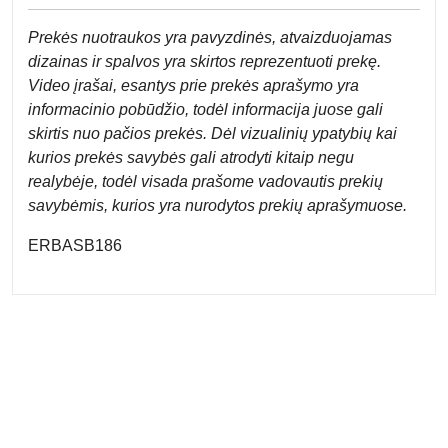
Prek
ės nuotraukos yra pavyzdinės,
atvaizduojamas
dizainas ir spalvos yra skirtos reprezentuoti prekę.
Video įrašai, esantys prie prekės aprašymo yra
informacinio pobūdžio, todėl informacija juose gali
skirtis nuo pačios prekės. Dėl vizualinių ypatybių kai
kurios prekės savybės gali atrodyti kitaip negu
realybėje, todėl visada prašome vadovautis prekių
savybėmis, kurios yra nurodytos prekių aprašymuose.
ERBASB186