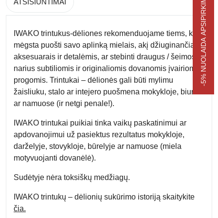
-5% NUOLAIDA APSIPIRKIMUI
ATSISIUNTIMAI
IWAKO trintukus-dėliones rekomenduojame tiems, kas
mėgsta puošti savo aplinką mielais, akį džiuginančiais
aksesuarais ir detalėmis, ar stebinti draugus / šeimos
narius subtiliomis ir originaliomis dovanomis įvairiomis
progomis. Trintukai – dėlionės gali būti mylimu
žaisliuku, stalo ar intejero puošmena mokykloje, biure
ar namuose (ir netgi penale!).
IWAKO trintukai puikiai tinka vaikų paskatinimui ar
apdovanojimui už pasiektus rezultatus mokykloje,
darželyje, stovykloje, būrelyje ar namuose (miela
motyvuojanti dovanėlė).
Sudėtyje nėra toksiškų medžiagų.
IWAKO trintukų – dėlionių sukūrimo istoriją skaitykite
čia.