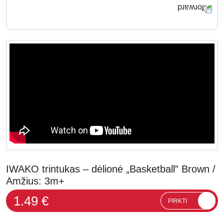
IWAKO trintukas – dėlionė „Basketball” Brown /
Amžius: 3m+
1.49 €
PIRKTI