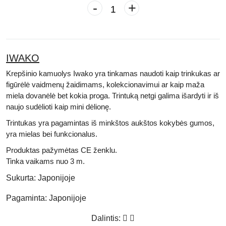
-
+
IWAKO
Krepšinio kamuolys Iwako yra tinkamas naudoti kaip trinkukas ar
figūrėlė vaidmenų žaidimams, kolekcionavimui ar kaip maža
miela dovanėlė bet kokia proga. Trintuką netgi galima išardyti ir iš
naujo sudėlioti kaip mini dėlionę.
Trintukas yra pagamintas iš minkštos aukštos kokybės gumos,
yra mielas bei funkcionalus.
Produktas pažymėtas
CE
ženklu.
Tinka vaikams nuo 3 m.
Sukurta:
Japonijoje
Pagaminta:
Japonijoje
Dalintis: