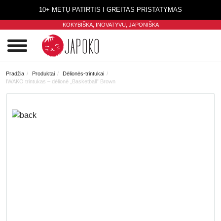
10+ METŲ PATIRTIS I GREITAS PRISTATYMAS
KOKYBIŠKA, INOVATYVU,
JAPONIŠKA
0
Pradžia
Produktai
Dėlionės-trintukai
IWAKO trintukas – dėlionė „Basketball” Brown