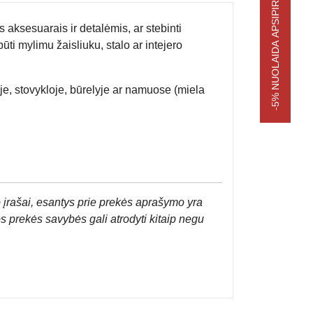
-5% NUOLAIDA APSIPIRKIMUI
aksesuarais ir detalėmis, ar stebinti
ūti mylimu žaisliuku, stalo ar intejero
je, stovykloje, būrelyje ar namuose (miela
 įrašai, esantys prie prekės aprašymo yra
os prekės savybės gali atrodyti kitaip negu