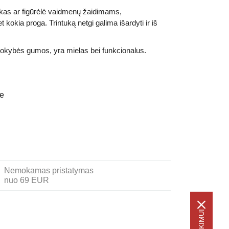
ukas ar figūrėlė vaidmenų žaidimams,
kokia proga. Trintuką netgi galima išardyti ir iš
kokybės gumos, yra mielas bei funkcionalus.
je
Nemokamas pristatymas
nuo 69 EUR