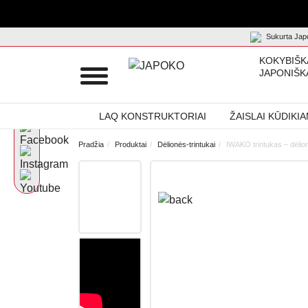
Sukurta Japo
KOKYBIŠK
JAPONIŠK
LAQ KONSTRUKTORIAI
ŽAISLAI KŪDIKI
Pradžia
Produktai
Dėlionės-trintukai
IWAKO trintukas – dėli