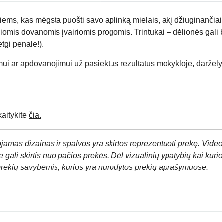
s, kas mėgsta puošti savo aplinką mielais, akį džiuginančiais 
liomis dovanomis įvairiomis progomis. Trintukai – dėlionės gali b
tgi penale!).
mui ar apdovanojimui už pasiektus rezultatus mokykloje, daržely
aitykite
čia.
jamas dizainas ir spalvos yra skirtos reprezentuoti prekę. Video
 gali skirtis nuo pačios prekės. Dėl vizualinių ypatybių kai kuri
prekių savybėmis, kurios yra nurodytos prekių aprašymuose.