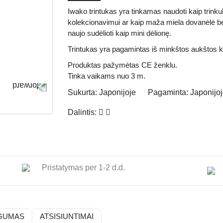
Iwako trintukas yra tinkamas naudoti kaip trink
kolekcionavimui ar kaip maža miela dovanėlė bet 
naujo sudėlioti kaip mini dėlionę.
Trintukas yra pagamintas iš minkštos aukštos 
Produktas pažymėtas
CE
ženklu.
Tinka vaikams nuo 3 m.
Sukurta:
Japonijoje
Pagaminta:
Japonijo
Dalintis:
Pristatymas per 1-2 d.d.
GUMAS
ATSISIUNTIMAI