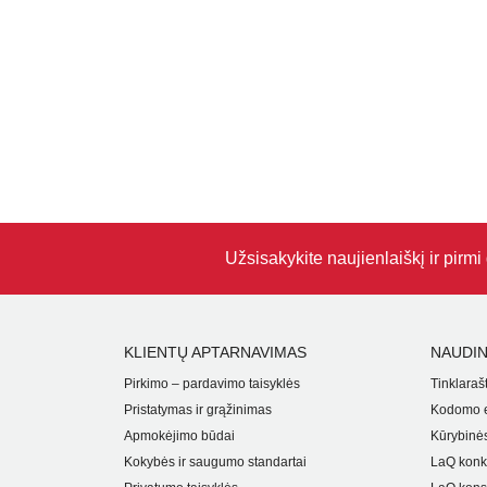
Užsisakykite naujienlaiškį ir pirm
KLIENTŲ APTARNAVIMAS
NAUDIN
Pirkimo – pardavimo taisyklės
Tinklarašt
Pristatymas ir grąžinimas
Kodomo e
Apmokėjimo būdai
Kūrybinės
Kokybės ir saugumo standartai
LaQ konk