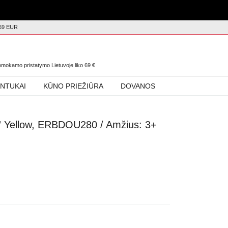
69 EUR
0
nemokamo pristatymo Lietuvoje liko
69
€
INTUKAI
KŪNO PRIEŽIŪRA
DOVANOS
” Yellow, ERBDOU280 / Amžius: 3+