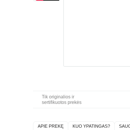
Tik originalios ir
sertifikuotos prekės
APIE PREKĘ
KUO YPATINGAS?
SAU