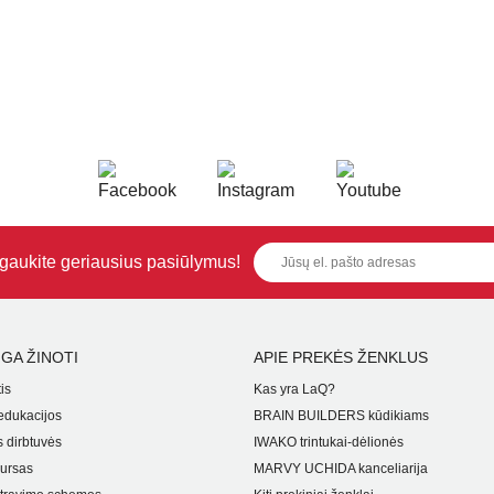
i gaukite geriausius pasiūlymus!
GA ŽINOTI
APIE PREKĖS ŽENKLUS
is
Kas yra LaQ?
dukacijos
BRAIN BUILDERS kūdikiams
 dirbtuvės
IWAKO trintukai-dėlionės
ursas
MARVY UCHIDA kanceliarija