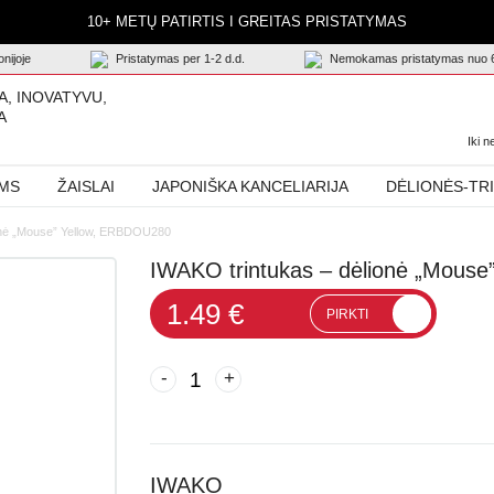
10+ METŲ PATIRTIS I GREITAS PRISTATYMAS
nijoje
Pristatymas per 1-2 d.d.
Nemokamas pristatymas nuo 
A, INOVATYVU,
A
Iki 
AMS
ŽAISLAI
JAPONIŠKA KANCELIARIJA
DĖLIONĖS-TR
onė „Mouse” Yellow, ERBDOU280
IWAKO trintukas – dėlionė „Mouse
1.49 €
PIRKTI
-
+
IWAKO