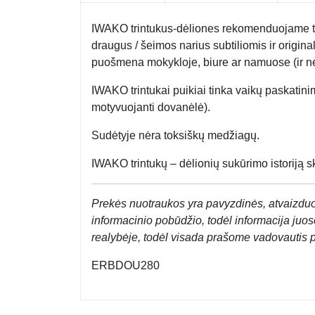
IWAKO trintukus-dėliones rekomenduojame tiem
draugus / šeimos narius subtiliomis ir origina
puošmena mokykloje, biure ar namuose (ir ne
IWAKO trintukai puikiai tinka vaikų paskatini
motyvuojanti dovanėlė).
Sudėtyje nėra toksiškų medžiagų.
IWAKO trintukų – dėlionių sukūrimo istoriją sk
Prek
ės nuotraukos yra pavyzdinės,
atvaizduo
informacinio pobūdžio, todėl informacija juose
realybėje, todėl visada prašome vadovautis 
ERBDOU280