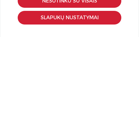
NESUTINKU SU VISAIS
Pristatymas ir grąžinimas
Apmokėjimo būdai
SLAPUKŲ NUSTATYMAI
Kokybės ir saugumo standartai
Privatumo taisyklės
NAUDINGA ŽINOTI
Tinklaraštis
Kodomo edukacijos
Kūrybinės dirbtuvės
LaQ konkursas
LaQ konstravimo schemos
Ugdymo įstaigoms
Kur įsigyti
Didmena
APIE PREKĖS ŽENKLUS
Kas yra LaQ?
BRAIN BUILDERS kūdikiams
IWAKO trintukai-dėlionės