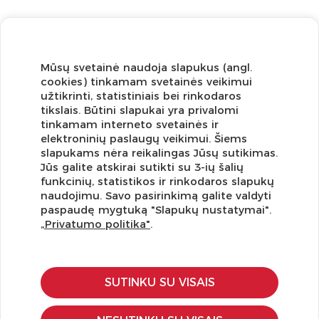
Mūsų svetainė naudoja slapukus (angl.
cookies) tinkamam svetainės veikimui
užtikrinti, statistiniais bei rinkodaros
tikslais. Būtini slapukai yra privalomi
tinkamam interneto svetainės ir
elektroninių paslaugų veikimui. Šiems
slapukams nėra reikalingas Jūsų sutikimas.
Jūs galite atskirai sutikti su 3-ių šalių
funkcinių, statistikos ir rinkodaros slapukų
Užsisakykite naujienlaiškį ir pirmi gaukite geriausius
naudojimu. Savo pasirinkimą galite valdyti
pasiūlymus!
paspaudę mygtuką "Slapukų nustatymai".
„Privatumo politika"
.
SUTINKU SU VISAIS
KLIENTŲ APTARNAVIMAS
Pirkimo – pardavimo taisyklės