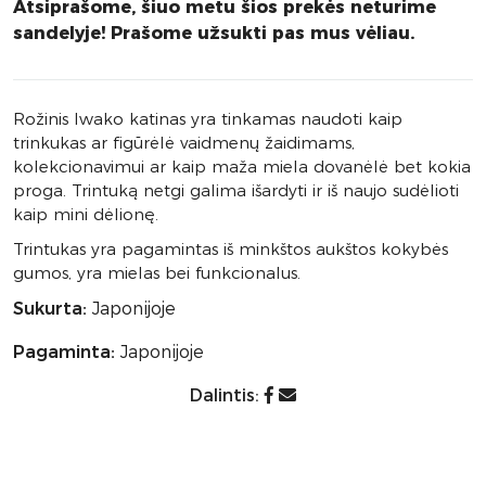
Atsiprašome, šiuo metu šios prekės neturime
sandelyje! Prašome užsukti pas mus vėliau.
Rožinis Iwako katinas yra tinkamas naudoti kaip
trinkukas ar figūrėlė vaidmenų žaidimams,
kolekcionavimui ar kaip maža miela dovanėlė bet kokia
proga. Trintuką netgi galima išardyti ir iš naujo sudėlioti
kaip mini dėlionę.
Trintukas yra pagamintas iš minkštos aukštos kokybės
gumos, yra mielas bei funkcionalus.
Sukurta:
Japonijoje
Pagaminta:
Japonijoje
Dalintis: