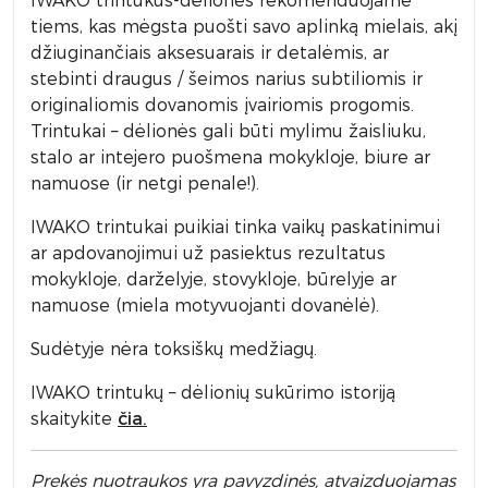
IWAKO trintukus-dėliones rekomenduojame
tiems, kas mėgsta puošti savo aplinką mielais, akį
džiuginančiais aksesuarais ir detalėmis, ar
stebinti draugus / šeimos narius subtiliomis ir
originaliomis dovanomis įvairiomis progomis.
Trintukai – dėlionės gali būti mylimu žaisliuku,
stalo ar intejero puošmena mokykloje, biure ar
namuose (ir netgi penale!).
IWAKO trintukai puikiai tinka vaikų paskatinimui
ar apdovanojimui už pasiektus rezultatus
mokykloje, darželyje, stovykloje, būrelyje ar
namuose (miela motyvuojanti dovanėlė).
Sudėtyje nėra toksiškų medžiagų.
IWAKO trintukų – dėlionių sukūrimo istoriją
skaitykite
čia.
Prek
ės nuotraukos yra pavyzdinės,
atvaizduojamas