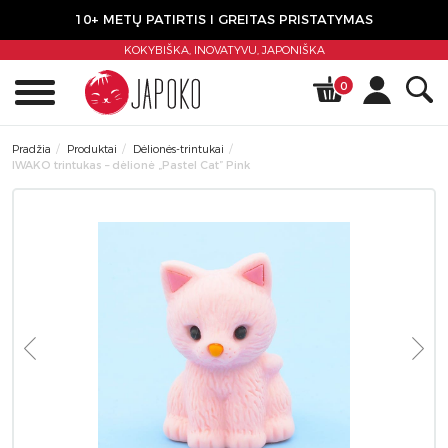
10+ METŲ PATIRTIS I GREITAS PRISTATYMAS
KOKYBIŠKA, INOVATYVU,
JAPONIŠKA
0
Pradžia
Produktai
Dėlionės-trintukai
IWAKO trintukas – dėlionė „Pastel Cat” Pink