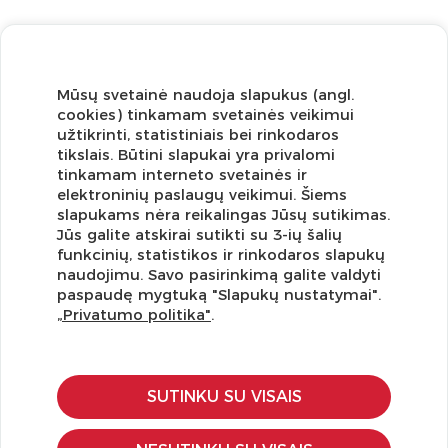
Mūsų svetainė naudoja slapukus (angl.
cookies) tinkamam svetainės veikimui
užtikrinti, statistiniais bei rinkodaros
tikslais. Būtini slapukai yra privalomi
tinkamam interneto svetainės ir
elektroninių paslaugų veikimui. Šiems
slapukams nėra reikalingas Jūsų sutikimas.
Jūs galite atskirai sutikti su 3-ių šalių
funkcinių, statistikos ir rinkodaros slapukų
Užsisakykite naujienlaiškį ir pirmi gaukite geriausius
naudojimu. Savo pasirinkimą galite valdyti
pasiūlymus!
paspaudę mygtuką "Slapukų nustatymai".
„Privatumo politika"
.
SUTINKU SU VISAIS
KLIENTŲ APTARNAVIMAS
Pirkimo – pardavimo taisyklės