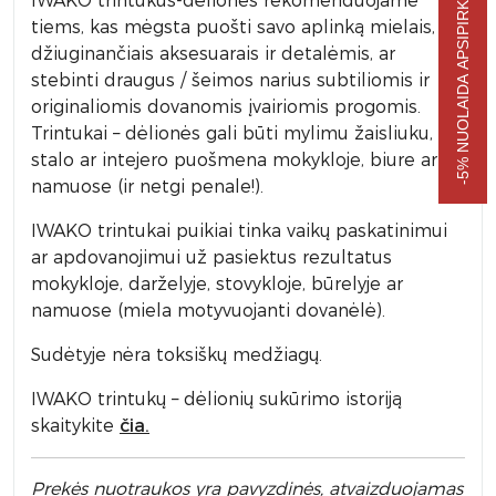
-5% NUOLAIDA APSIPIRKIMUI
IWAKO trintukus-dėliones rekomenduojame
tiems, kas mėgsta puošti savo aplinką mielais, akį
džiuginančiais aksesuarais ir detalėmis, ar
stebinti draugus / šeimos narius subtiliomis ir
originaliomis dovanomis įvairiomis progomis.
Trintukai – dėlionės gali būti mylimu žaisliuku,
stalo ar intejero puošmena mokykloje, biure ar
namuose (ir netgi penale!).
IWAKO trintukai puikiai tinka vaikų paskatinimui
ar apdovanojimui už pasiektus rezultatus
mokykloje, darželyje, stovykloje, būrelyje ar
namuose (miela motyvuojanti dovanėlė).
Sudėtyje nėra toksiškų medžiagų.
IWAKO trintukų – dėlionių sukūrimo istoriją
skaitykite
čia.
Prek
ės nuotraukos yra pavyzdinės,
atvaizduojamas