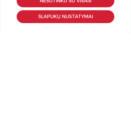
NESUTINKU SU VISAIS
Pristatymas ir grąžinimas
Apmokėjimo būdai
SLAPUKŲ NUSTATYMAI
Kokybės ir saugumo standartai
Privatumo taisyklės
NAUDINGA ŽINOTI
Tinklaraštis
Kodomo edukacijos
Kūrybinės dirbtuvės
LaQ konkursas
LaQ konstravimo schemos
Ugdymo įstaigoms
Kur įsigyti
Didmena
APIE PREKĖS ŽENKLUS
Kas yra LaQ?
BRAIN BUILDERS kūdikiams
IWAKO trintukai-dėlionės