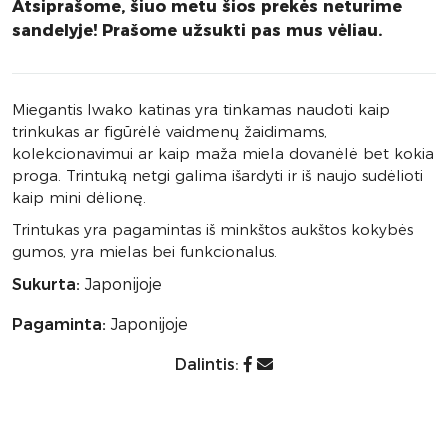
Atsiprašome, šiuo metu šios prekės neturime
sandelyje! Prašome užsukti pas mus vėliau.
Miegantis Iwako katinas yra tinkamas naudoti kaip
trinkukas ar figūrėlė vaidmenų žaidimams,
kolekcionavimui ar kaip maža miela dovanėlė bet kokia
proga. Trintuką netgi galima išardyti ir iš naujo sudėlioti
kaip mini dėlionę.
Trintukas yra pagamintas iš minkštos aukštos kokybės
gumos, yra mielas bei funkcionalus.
Sukurta:
Japonijoje
Pagaminta:
Japonijoje
Dalintis: