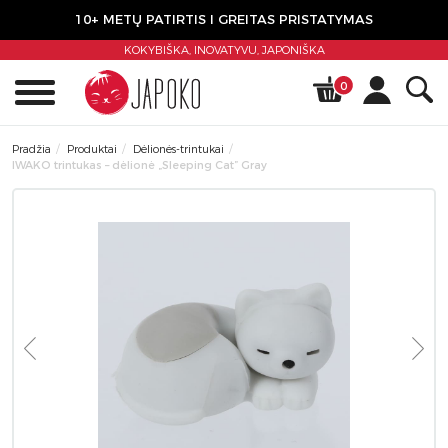
10+ METŲ PATIRTIS I GREITAS PRISTATYMAS
KOKYBIŠKA, INOVATYVU,
JAPONIŠKA
0
Pradžia
Produktai
Dėlionės-trintukai
IWAKO trintukas – dėlionė „Sleeping Cat” Gray