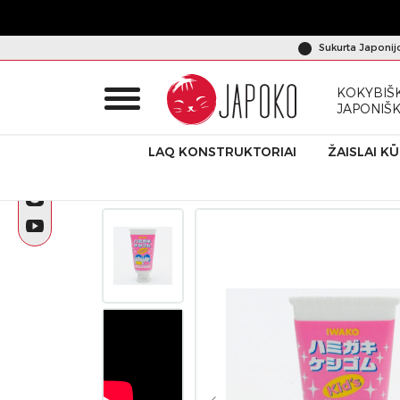
Sukurta Japonij
KOKYBIŠK
JAPONIŠ
LAQ KONSTRUKTORIAI
ŽAISLAI K
Pradžia
Produktai
Dėlionės-trintukai
IWAKO trintukas – 