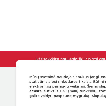
Užsisakykite naujienlaiškį ir pirmi ga
Mūsų svetainė naudoja slapukus (angl. coo
KLIENTŲ APTARNAVIMAS
NAUDI
statistiniais bei rinkodaros tikslais. Būti
elektroninių paslaugų veikimui. Šiems sla
Pirkimo – pardavimo taisyklės
Tinklaraš
atskirai sutikti su 3-ių šalių funkcinių, s
Pristatymas ir grąžinimas
Kodomo 
galite valdyti paspaudę mygtuką "Slapuk
Apmokėjimo būdai
Kūrybinė
Kokybės ir saugumo standartai
LaQ kon