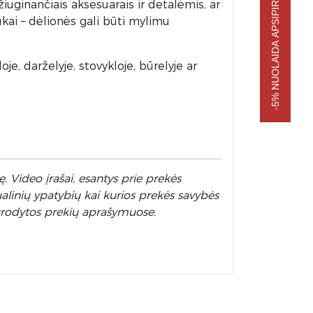
-5% NUOLAIDA APSIPIRKIMUI
uginančiais aksesuarais ir detalėmis, ar
ukai – dėlionės gali būti mylimu
e, darželyje, stovykloje, būrelyje ar
. Video įrašai, esantys prie prekės
alinių ypatybių kai kurios prekės savybės
nurodytos prekių aprašymuose.