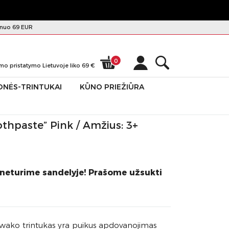
nuo 69 EUR
0
mo pristatymo Lietuvoje liko
69
€
ONĖS-TRINTUKAI
KŪNO PRIEŽIŪRA
thpaste” Pink / Amžius: 3+
 neturime sandelyje! Prašome užsukti
 Iwako trintukas yra puikus apdovanojimas