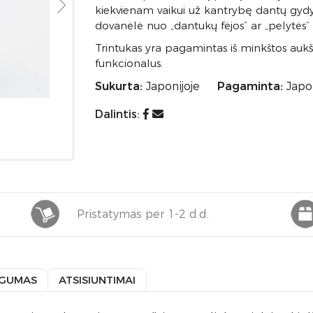
kiekvienam vaikui už kantrybę dantų gydyt
dovanėlė nuo „dantukų fėjos“ ar „pelytės“
Trintukas yra pagamintas iš minkštos auk
funkcionalus.
Sukurta:
Japonijoje
Pagaminta:
Japon
Dalintis:
Pristatymas per 1-2 d.d.
GUMAS
ATSISIUNTIMAI