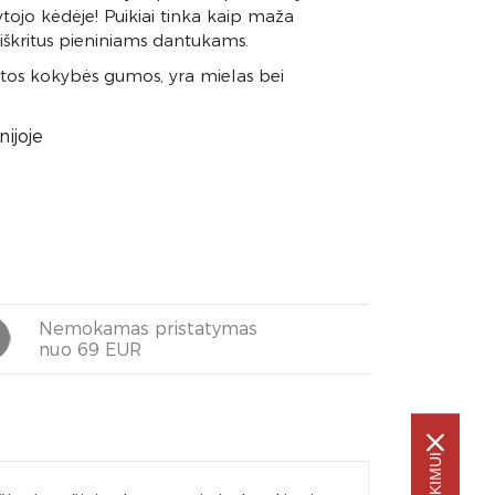
ojo kėdėje! Puikiai tinka kaip maža
 iškritus pieniniams dantukams.
štos kokybės gumos, yra mielas bei
ijoje
Nemokamas pristatymas
nuo 69 EUR