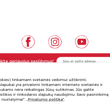
ukite geriausius pasiūlymus!
kies) tinkamam svetainės veikimui užtikrinti,
NGA ŽINOTI
APIE PREKĖS ŽENKLUS
ni slapukai yra privalomi tinkamam interneto svetainės ir
pukams nėra reikalingas Jūsų sutikimas. Jūs galite
tis
Kas yra LaQ?
tatistikos ir rinkodaros slapukų naudojimu. Savo pasirinkimą
edukacijos
BRAIN BUILDERS kūdikiams
ų nustatymai".
„Privatumo politika"
.
s dirbtuvės
IWAKO trintukai-dėlionės
kursas
MARVY UCHIDA kanceliarija