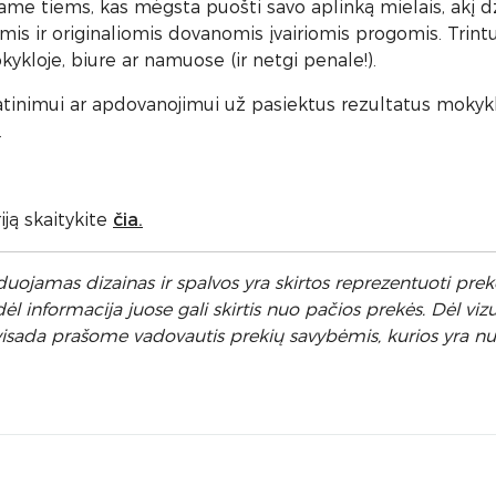
 tiems, kas mėgsta puošti savo aplinką mielais, akį dži
omis ir originaliomis dovanomis įvairiomis progomis. Trint
ykloje, biure ar namuose (ir netgi penale!).
atinimui ar apdovanojimui už pasiektus rezultatus mokykloj
.
ją skaitykite
čia.
uojamas dizainas ir spalvos yra skirtos reprezentuoti prekę
 informacija juose gali skirtis nuo pačios prekės. Dėl vizu
ėl visada prašome vadovautis prekių savybėmis, kurios yra 