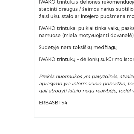
IWAKO trintukus-dėliones rekomenduojame
stebinti draugus / šeimos narius subtili
žaisliuku, stalo ar intejero puošmena mok
IWAKO trintukai puikiai tinka vaikų pask
namuose (miela motyvuojanti dovanėlė)
Sudėtyje nėra toksiškų medžiagų.
IWAKO trintukų – dėlionių sukūrimo istori
Prek
ės nuotraukos yra pavyzdinės,
atvaizd
aprašymo yra informacinio pobūdžio, todėl
gali atrodyti kitaip negu realybėje, tod
ERBASB154