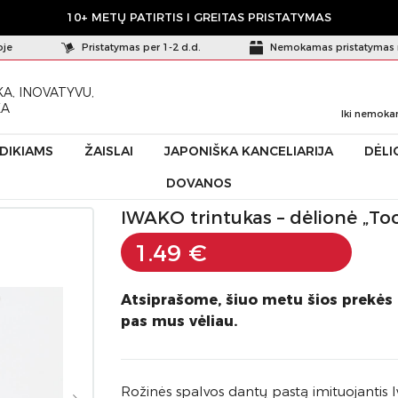
10+ METŲ PATIRTIS I GREITAS PRISTATYMAS
oje
Pristatymas per 1-2 d.d.
Nemokamas pristatymas 
A, INOVATYVU,
KA
Iki nemoka
ŪDIKIAMS
ŽAISLAI
JAPONIŠKA KANCELIARIJA
DĖLI
DOVANOS
dėlionė „Toothpaste” Pink
IWAKO trintukas – dėlionė „Too
1.49 €
Atsiprašome, šiuo metu šios prekės
pas mus vėliau.
Rožinės spalvos dantų pastą imituojantis