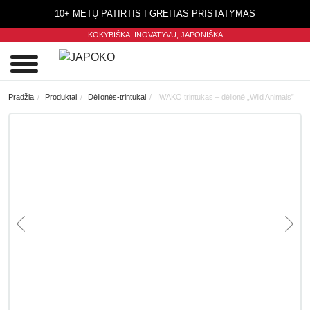
10+ METŲ PATIRTIS I GREITAS PRISTATYMAS
KOKYBIŠKA, INOVATYVU,
JAPONIŠKA
0
Pradžia
Produktai
Dėlionės-trintukai
IWAKO trintukas – dėlionė „Wild Animals”