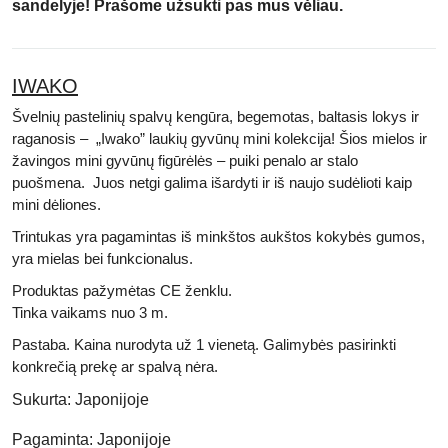
sandelyje! Prašome užsukti pas mus vėliau.
IWAKO
Švelnių pastelinių spalvų kengūra, begemotas, baltasis lokys ir
raganosis – „Iwako” laukių gyvūnų mini kolekcija! Šios mielos ir
žavingos mini gyvūnų figūrėlės – puiki penalo ar stalo
puošmena. Juos netgi galima išardyti ir iš naujo sudėlioti kaip
mini dėliones.
Trintukas yra pagamintas iš minkštos aukštos kokybės gumos,
yra mielas bei funkcionalus.
Produktas pažymėtas
CE
ženklu.
Tinka vaikams nuo 3 m.
Pastaba.
Kaina nurodyta už 1 vienetą. Galimybės pasirinkti
konkrečią prekę ar spalvą nėra.
Sukurta:
Japonijoje
Pagaminta:
Japonijoje