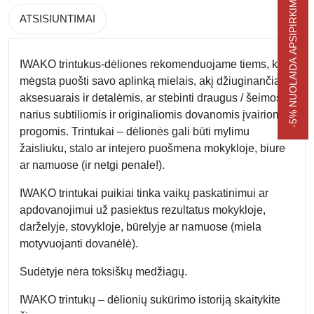
-5% NUOLAIDA APSIPIRKIMUI
ATSISIUNTIMAI
IWAKO trintukus-dėliones rekomenduojame tiems, kas
mėgsta puošti savo aplinką mielais, akį džiuginančiais
aksesuarais ir detalėmis, ar stebinti draugus / šeimos
narius subtiliomis ir originaliomis dovanomis įvairiomis
progomis. Trintukai – dėlionės gali būti mylimu
žaisliuku, stalo ar intejero puošmena mokykloje, biure
ar namuose (ir netgi penale!).
IWAKO trintukai puikiai tinka vaikų paskatinimui ar
apdovanojimui už pasiektus rezultatus mokykloje,
darželyje, stovykloje, būrelyje ar namuose (miela
motyvuojanti dovanėlė).
Sudėtyje nėra toksiškų medžiagų.
IWAKO trintukų – dėlionių sukūrimo istoriją skaitykite