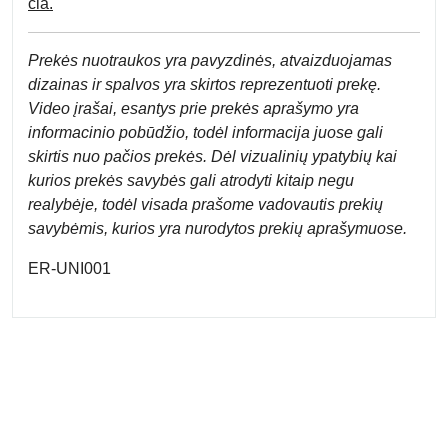
čia.
Prek
ės nuotraukos yra pavyzdinės,
atvaizduojamas
dizainas ir spalvos yra skirtos reprezentuoti prekę.
Video įrašai, esantys prie prekės aprašymo yra
informacinio pobūdžio, todėl informacija juose gali
skirtis nuo pačios prekės. Dėl vizualinių ypatybių kai
kurios prekės savybės gali atrodyti kitaip negu
realybėje, todėl visada prašome vadovautis prekių
savybėmis, kurios yra nurodytos prekių aprašymuose.
ER-UNI001