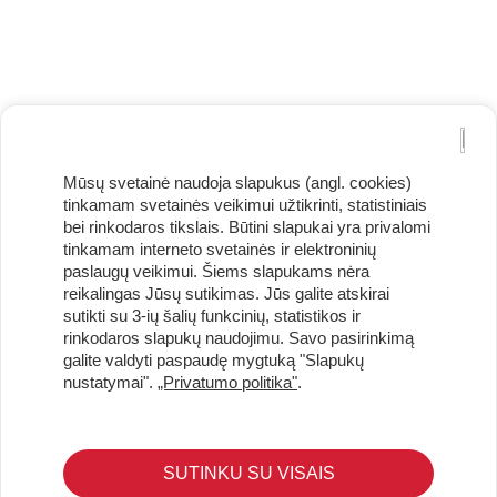
Mūsų svetainė naudoja slapukus (angl. cookies)
tinkamam svetainės veikimui užtikrinti, statistiniais
bei rinkodaros tikslais. Būtini slapukai yra privalomi
tinkamam interneto svetainės ir elektroninių
paslaugų veikimui. Šiems slapukams nėra
reikalingas Jūsų sutikimas. Jūs galite atskirai
Užsisakykite naujienlaiškį ir pirmi gaukite geriausius
sutikti su 3-ių šalių funkcinių, statistikos ir
pasiūlymus!
rinkodaros slapukų naudojimu. Savo pasirinkimą
galite valdyti paspaudę mygtuką "Slapukų
nustatymai".
„Privatumo politika"
.
KLIENTŲ APTARNAVIMAS
SUTINKU SU VISAIS