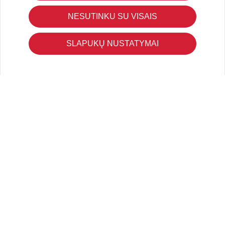
Pirkimo – pardavimo taisyklės
Pristatymas ir grąžinimas
NESUTINKU SU VISAIS
Apmokėjimo būdai
Kokybės ir saugumo standartai
SLAPUKŲ NUSTATYMAI
Privatumo taisyklės
NAUDINGA ŽINOTI
Tinklaraštis
Kodomo edukacijos
Kūrybinės dirbtuvės
LaQ konkursas
LaQ konstravimo schemos
Ugdymo įstaigoms
Kur įsigyti
Didmena
APIE PREKĖS ŽENKLUS
Kas yra LaQ?
BRAIN BUILDERS kūdikiams
IWAKO trintukai-dėlionės