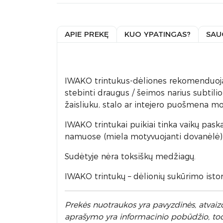
APIE PREKĘ
KUO YPATINGAS?
SAU
IWAKO trintukus-dėliones rekomenduojame
stebinti draugus / šeimos narius subtili
žaisliuku, stalo ar intejero puošmena mok
IWAKO trintukai puikiai tinka vaikų pask
namuose (miela motyvuojanti dovanėlė)
Sudėtyje nėra toksiškų medžiagų.
IWAKO trintukų – dėlionių sukūrimo istori
Prek
ės nuotraukos yra pavyzdinės,
atvaizd
aprašymo yra informacinio pobūdžio, todėl