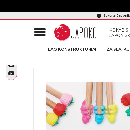
Sukurta Japonij
KOKYBIŠK
JAPONIŠ
LAQ KONSTRUKTORIAI
ŽAISLAI K
Pradžia
Produktai
Dėlionės-trintukai
IWAKO trintukas „P