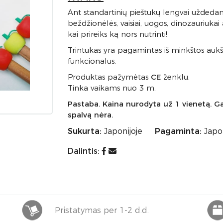
Ant standartinių pieštukų lengvai uždedami 
beždžionėlės, vaisiai, uogos, dinozauriukai
kai prireiks ką nors nutrinti!
Trintukas yra pagamintas iš minkštos auk
funkcionalus.
Produktas pažymėtas
CE
ženklu.
Tinka vaikams nuo 3 m.
Pastaba. Kaina nurodyta už 1 vienetą. Ga
spalvą nėra.
Sukurta:
Japonijoje
Pagaminta:
Japon
Dalintis:
Pristatymas per 1-2 d.d.