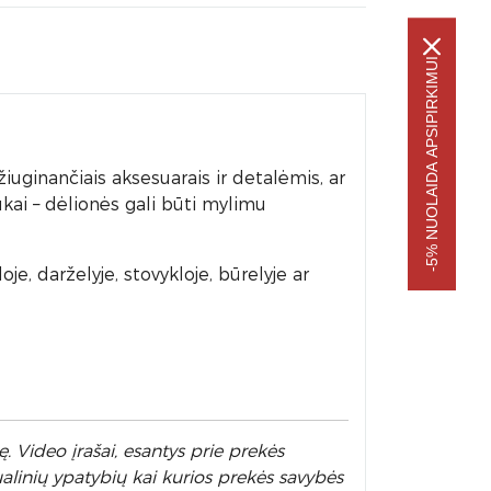
-5% NUOLAIDA APSIPIRKIMUI
uginančiais aksesuarais ir detalėmis, ar
ukai – dėlionės gali būti mylimu
e, darželyje, stovykloje, būrelyje ar
. Video įrašai, esantys prie prekės
alinių ypatybių kai kurios prekės savybės