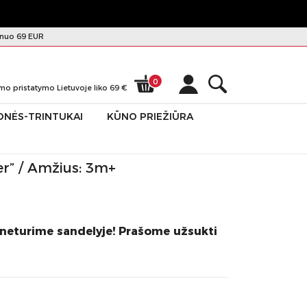
nuo 69 EUR
0
mo pristatymo Lietuvoje liko
69
€
ONĖS-TRINTUKAI
KŪNO PRIEŽIŪRA
r” / Amžius: 3m+
 neturime sandelyje! Prašome užsukti