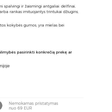
spalvingi ir žaismingi antgaliai: delfinai,
 arba rankas imituojantys trintukai džiugins,
štos kokybės gumos, yra mielas bei
limybės pasirinkti konkrečią prekę ar
ijoje
Nemokamas pristatymas
nuo 69 EUR