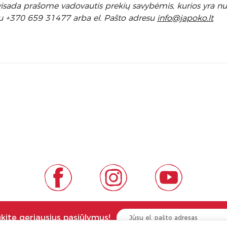
l visada prašome vadovautis prekių savybėmis, kurios yra 
u +370 659 31477 arba el. Pa
što adresu
info
@japoko.lt
ukite geriausius pasiūlymus!