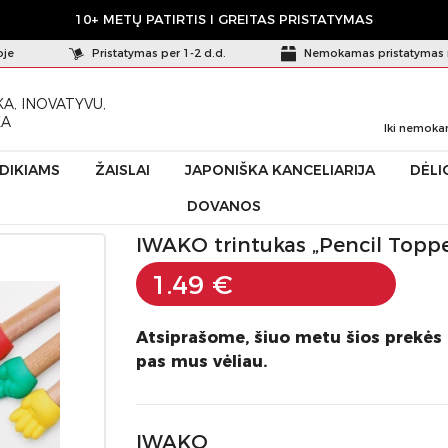
10+ METŲ PATIRTIS I GREITAS PRISTATYMAS
oje
Pristatymas per 1-2 d.d.
Nemokamas pristatymas 
A, INOVATYVU,
KA
Iki nemoka
ŪDIKIAMS
ŽAISLAI
JAPONIŠKA KANCELIARIJA
DĖLI
DOVANOS
encil Topper”
IWAKO trintukas „Pencil Toppe
1.49 €
Atsiprašome, šiuo metu šios prekės
pas mus vėliau.
IWAKO