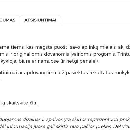
GUMAS
ATSISIUNTIMAI
 tiems, kas mėgsta puošti savo aplinką mielais, akį dži
omis ir originaliomis dovanomis įvairiomis progomis. Trint
ykloje, biure ar namuose (ir netgi penale!).
atinimui ar apdovanojimui už pasiektus rezultatus mokykloj
.
ją skaitykite
čia.
uojamas dizainas ir spalvos yra skirtos reprezentuoti prekę
 informacija juose gali skirtis nuo pačios prekės. Dėl vizu