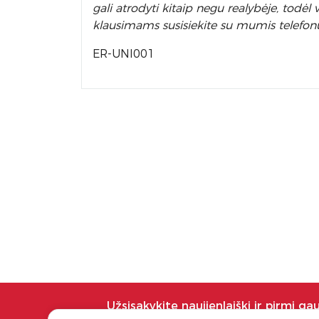
gali atrodyti kitaip negu realybėje, todė
klausimams susisiekite su mumis telefon
ER-UNI001
Užsisakykite naujienlaiškį ir pirmi ga