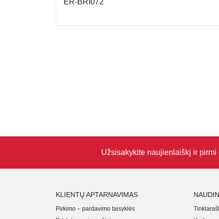
ER-BRI072
Užsisakykite naujienlaiškį ir pirm
KLIENTŲ APTARNAVIMAS
NAUDIN
Pirkimo – pardavimo taisyklės
Tinklarašt