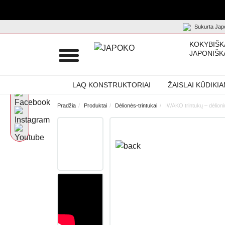
Sukurta Japo
KOKYBIŠK
JAPONIŠK
LAQ KONSTRUKTORIAI
ŽAISLAI KŪDIKI
Pradžia
Produktai
Dėlionės-trintukai
IWAKO trintukų – dėlioni