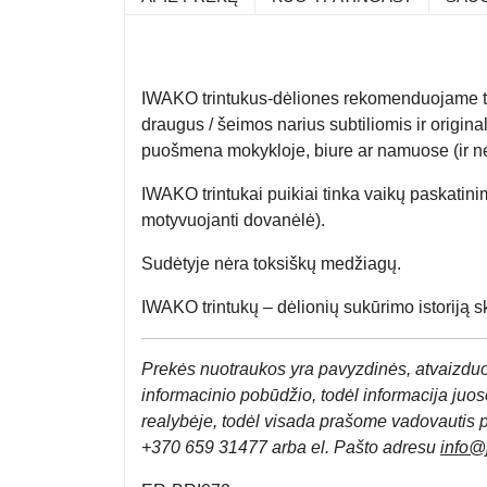
IWAKO trintukus-dėliones rekomenduojame tiem
draugus / šeimos narius subtiliomis ir origina
puošmena mokykloje, biure ar namuose (ir ne
IWAKO trintukai puikiai tinka vaikų paskatini
motyvuojanti dovanėlė).
Sudėtyje nėra toksiškų medžiagų.
IWAKO trintukų – dėlionių sukūrimo istoriją sk
Prek
ės nuotraukos yra pavyzdinės,
atvaizduo
informacinio pobūdžio, todėl informacija juose
realybėje, todėl visada prašome vadovautis 
+370 659 31477 arba el. Pa
što adresu
info
@j