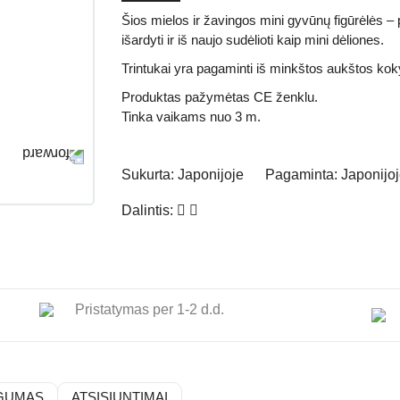
Šios mielos ir žavingos mini gyvūnų figūrėlės –
išardyti ir iš naujo sudėlioti kaip mini dėliones.
Trintukai yra pagaminti iš minkštos aukštos kok
Produktas pažymėtas
CE
ženklu.
Tinka vaikams nuo 3 m.
Sukurta:
Japonijoje
Pagaminta:
Japonijo
Dalintis:
Pristatymas per 1-2 d.d.
GUMAS
ATSISIUNTIMAI