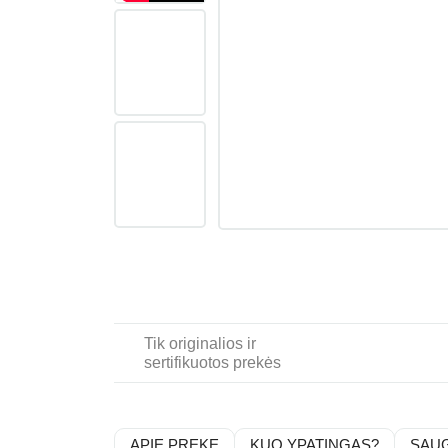
Tik originalios ir
sertifikuotos prekės
APIE PREKĘ
KUO YPATINGAS?
SAU