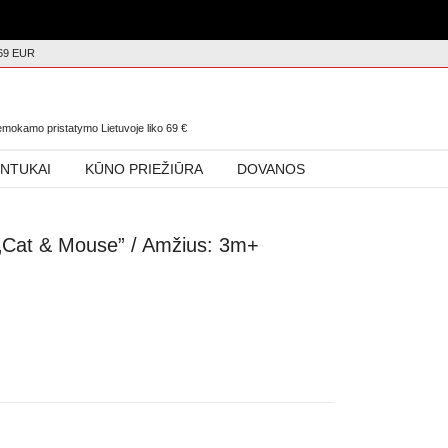
69 EUR
0
nemokamo pristatymo Lietuvoje liko
69
€
INTUKAI
KŪNO PRIEŽIŪRA
DOVANOS
s „Cat & Mouse” / Amžius: 3m+