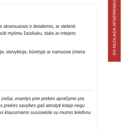
-5% NUOLAIDA APSIPIRKIMUI
aksesuarais ir detalėmis, ar stebinti
ūti mylimu žaisliuku, stalo ar intejero
je, stovykloje, būrelyje ar namuose (miela
 įrašai, esantys prie prekės aprašymo yra
os prekės savybės gali atrodyti kitaip negu
us klausimams susisiekite su mumis telefonu