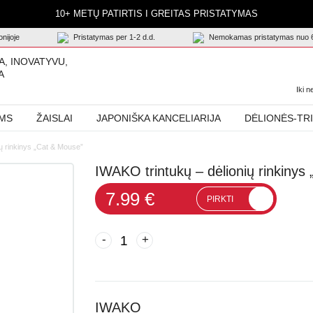
10+ METŲ PATIRTIS I GREITAS PRISTATYMAS
nijoje
Pristatymas per 1-2 d.d.
Nemokamas pristatymas nuo 
A, INOVATYVU,
A
Iki 
AMS
ŽAISLAI
JAPONIŠKA KANCELIARIJA
DĖLIONĖS-TR
ų rinkinys „Cat & Mouse”
IWAKO trintukų – dėlionių rinkiny
7.99 €
PIRKTI
-
+
IWAKO