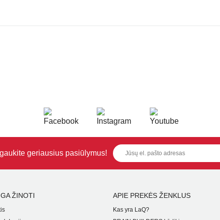
i gaukite geriausius pasiūlymus!
GA ŽINOTI
APIE PREKĖS ŽENKLUS
is
Kas yra LaQ?