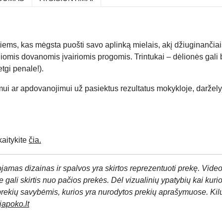
s, kas mėgsta puošti savo aplinką mielais, akį džiuginančiais 
liomis dovanomis įvairiomis progomis. Trintukai – dėlionės gali b
tgi penale!).
mui ar apdovanojimui už pasiektus rezultatus mokykloje, daržely
aitykite
čia.
jamas dizainas ir spalvos yra skirtos reprezentuoti prekę. Video
 gali skirtis nuo pačios prekės. Dėl vizualinių ypatybių kai kuri
prekių savybėmis, kurios yra nurodytos prekių aprašymuose. Kil
apoko.lt