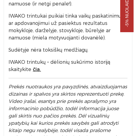
namuose (ir netgi penale!).
IWAKO trintukai puikiai tinka vaikų paskatinimui
ar apdovanojimui už pasiektus rezultatus
mokykloje, darželyje, stovykloje, būrelyje ar
namuose (miela motyvuojanti dovanėlė).
Sudėtyje nėra toksiškų medžiagų.
IWAKO trintukų – dėlionių sukūrimo istoriją
skaitykite
čia.
Prek
ės nuotraukos yra pavyzdinės,
atvaizduojamas
dizainas ir spalvos yra skirtos reprezentuoti prekę.
Video įrašai, esantys prie prekės aprašymo yra
informacinio pobūdžio, todėl informacija juose
gali skirtis nuo pačios prekės. Dėl vizualinių
ypatybių kai kurios prekės savybės gali atrodyti
kitaip negu realybėje, todėl visada prašome