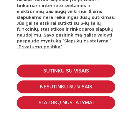
tinkamam interneto svetainės ir
elektroninių paslaugų veikimui. Šiems
slapukams nėra reikalingas Jūsų sutikimas.
Jūs galite atskirai sutikti su 3-ių šalių
funkcinių, statistikos ir rinkodaros slapukų
Užsisakykite naujienlaiškį ir pirmi gaukite geriausius
naudojimu. Savo pasirinkimą galite valdyti
pasiūlymus!
paspaudę mygtuką "Slapukų nustatymai".
„Privatumo politika"
.
SUTINKU SU VISAIS
KLIENTŲ APTARNAVIMAS
Pirkimo – pardavimo taisyklės
NESUTINKU SU VISAIS
Pristatymas ir grąžinimas
Apmokėjimo būdai
SLAPUKŲ NUSTATYMAI
Kokybės ir saugumo standartai
Privatumo taisyklės
NAUDINGA ŽINOTI
Tinklaraštis