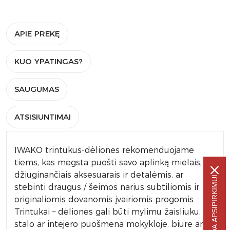
APIE PREKĘ
KUO YPATINGAS?
SAUGUMAS
ATSISIUNTIMAI
IWAKO trintukus-dėliones rekomenduojame
tiems, kas mėgsta puošti savo aplinką mielais, akį
džiuginančiais aksesuarais ir detalėmis, ar
-5% NUOLAIDA APSIPIRKIMUI
stebinti draugus / šeimos narius subtiliomis ir
originaliomis dovanomis įvairiomis progomis.
Trintukai – dėlionės gali būti mylimu žaisliuku,
stalo ar intejero puošmena mokykloje, biure ar