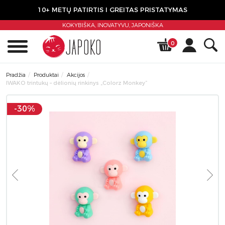
10+ METŲ PATIRTIS I GREITAS PRISTATYMAS
KOKYBIŠKA, INOVATYVU,
JAPONIŠKA
0
Pradžia
Produktai
Akcijos
IWAKO trintukų – dėlionių rinkinys „Colorz Monkey”
-30%