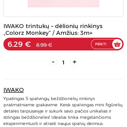
IWAKO trintukų – dėlionių rinkinys
„Colorz Monkey” / Amžius: 3m+
6.29 €
8.99 €
PIRKTI
-
+
IWAKO
Ypatingas 5 spalvingų beždžionėlių rinkinys
prašmatniame įpakavime. Keisk spalvingas mini figūrėlių
detales tarpusavyje ir sukurk savo pačios unikalias ir
stilingas beždžionėles! Idealiai tinka mėgstančioms
eksperimentuoti ir atrasti naujus spalvų derinius.