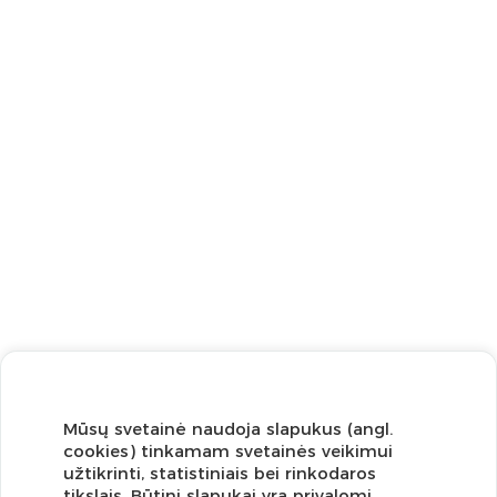
Mūsų svetainė naudoja slapukus (angl.
cookies) tinkamam svetainės veikimui
užtikrinti, statistiniais bei rinkodaros
tikslais. Būtini slapukai yra privalomi