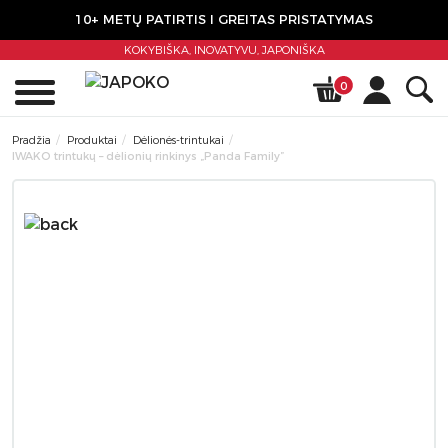
10+ METŲ PATIRTIS I GREITAS PRISTATYMAS
KOKYBIŠKA, INOVATYVU,
JAPONIŠKA
0
Pradžia
Produktai
Dėlionės-trintukai
IWAKO trintukų – dėlionių rinkinys „Panda Family”