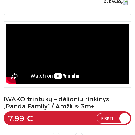
IWAKO trintukų – dėlionių rinkinys
„Panda Family” / Amžius: 3m+
7.99 €
PIRKTI