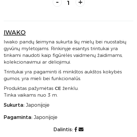
-
+
IWAKO
Iwako pandų šeimyna sukurta šių mielų bei nuostabių
gyvūnų mylėtojams. Rinkinyje esantys trintukai yra
tinkami naudoti kaip figūrėlės vaidmenų žaidimams,
kolekcionavimui ar dėliojimui.
Trintukai yra pagaminti iš minkštos aukštos kokybės
gumos, yra mieli bei funkcionalūs.
Produktas pažymėtas
CE
ženklu.
Tinka vaikams nuo 3 m.
Sukurta:
Japonijoje
Pagaminta:
Japonijoje
Dalintis: