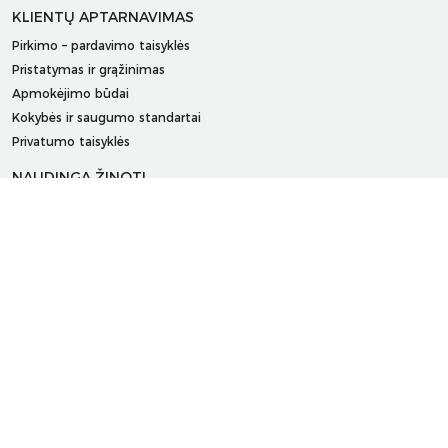
KLIENTŲ APTARNAVIMAS
Pirkimo – pardavimo taisyklės
Pristatymas ir grąžinimas
Apmokėjimo būdai
Kokybės ir saugumo standartai
Privatumo taisyklės
NAUDINGA ŽINOTI
Tinklaraštis
Kodomo edukacijos
Kūrybinės dirbtuvės
LaQ konkursas
LaQ konstravimo schemos
Ugdymo įstaigoms
Kur įsigyti
Didmena
APIE PREKĖS ŽENKLUS
Kas yra LaQ?