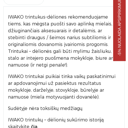
-5% NUOLAIDA APSIPIRKIMUI
IWAKO trintukus-dėliones rekomenduojame
tiems, kas mėgsta puošti savo aplinką mielais, akį
džiuginančiais aksesuarais ir detalėmis, ar
stebinti draugus / šeimos narius subtiliomis ir
originaliomis dovanomis įvairiomis progomis.
Trintukai – dėlionės gali būti mylimu žaisliuku,
stalo ar intejero puošmena mokykloje, biure ar
namuose (ir netgi penale!).
IWAKO trintukai puikiai tinka vaikų paskatinimui
ar apdovanojimui už pasiektus rezultatus
mokykloje, darželyje, stovykloje, būrelyje ar
namuose (miela motyvuojanti dovanėlė).
Sudėtyje nėra toksiškų medžiagų.
IWAKO trintukų – dėlionių sukūrimo istoriją
skaitykite
čia.