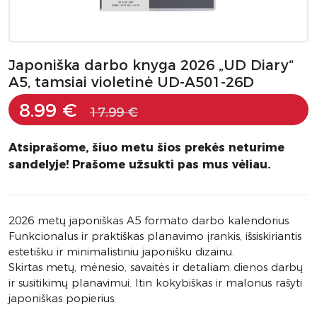
Japoniška darbo knyga 2026 „UD Diary“
A5, tamsiai violetinė UD-A501-26D
8.99 €
17.99 €
Atsiprašome, šiuo metu šios prekės neturime
sandelyje! Prašome užsukti pas mus vėliau.
2026 metų japoniškas A5 formato darbo kalendorius.
Funkcionalus ir praktiškas planavimo įrankis, išsiskiriantis
estetišku ir minimalistiniu japonišku dizainu.
Skirtas metų, mėnesio, savaitės ir detaliam dienos darbų
ir susitikimų planavimui. Itin kokybiškas ir malonus rašyti
japoniškas popierius.