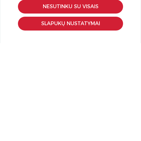
Pirkimo – pardavimo taisyklės
NESUTINKU SU VISAIS
Pristatymas ir grąžinimas
Apmokėjimo būdai
SLAPUKŲ NUSTATYMAI
Kokybės ir saugumo standartai
Privatumo taisyklės
NAUDINGA ŽINOTI
Tinklaraštis
Kodomo edukacijos
Kūrybinės dirbtuvės
LaQ konkursas
LaQ konstravimo schemos
Ugdymo įstaigoms
Kur įsigyti
Didmena
APIE PREKĖS ŽENKLUS
Kas yra LaQ?
BRAIN BUILDERS kūdikiams
IWAKO trintukai-dėlionės