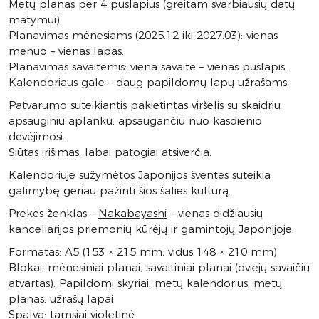
Metų planas per 4 puslapius (greitam svarbiausių datų
matymui).
Planavimas mėnesiams (2025.12 iki 2027.03): vienas
mėnuo – vienas lapas.
Planavimas savaitėmis: viena savaitė – vienas puslapis.
Kalendoriaus gale – daug papildomų lapų užrašams.
Patvarumo suteikiantis pakietintas viršelis su skaidriu
apsauginiu aplanku, apsaugančiu nuo kasdienio
dėvėjimosi.
Siūtas įrišimas, labai patogiai atsiverčia.
Kalendoriuje sužymėtos Japonijos šventės suteikia
galimybę geriau pažinti šios šalies kultūrą.
Prekės ženklas –
Nakabayashi
– vienas didžiausių
kanceliarijos priemonių kūrėjų ir gamintojų Japonijoje.
Formatas: A5 (153 × 215 mm, vidus 148 × 210 mm)
Blokai: mėnesiniai planai, savaitiniai planai (dviejų savaičių
atvartas). Papildomi skyriai: metų kalendorius, metų
planas, užrašų lapai
Spalva: tamsiai violetinė