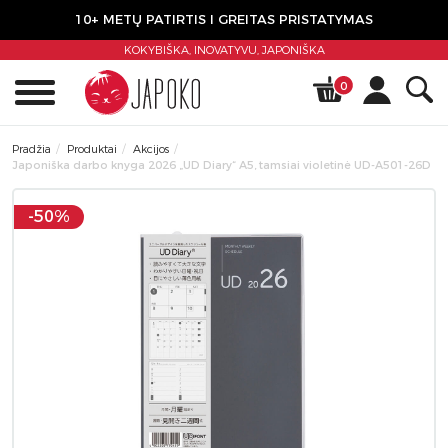
10+ METŲ PATIRTIS I GREITAS PRISTATYMAS
KOKYBIŠKA, INOVATYVU,
JAPONIŠKA
0
Pradžia
Produktai
Akcijos
Japoniška darbo knyga 2026 „UD Diary“ A5, tamsiai violetinė UD-A501-26D
-50%