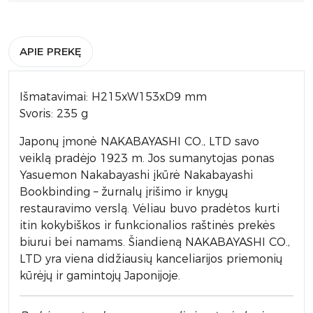
APIE PREKĘ
Išmatavimai: H215xW153xD9 mm
Svoris: 235 g
Japonų įmonė NAKABAYASHI CO., LTD savo
veiklą pradėjo 1923 m. Jos sumanytojas ponas
Yasuemon Nakabayashi įkūrė Nakabayashi
Bookbinding – žurnalų įrišimo ir knygų
restauravimo verslą. Vėliau buvo pradėtos kurti
itin kokybiškos ir funkcionalios raštinės prekės
biurui bei namams. Šiandieną NAKABAYASHI CO.,
LTD yra viena didžiausių kanceliarijos priemonių
kūrėjų ir gamintojų Japonijoje.