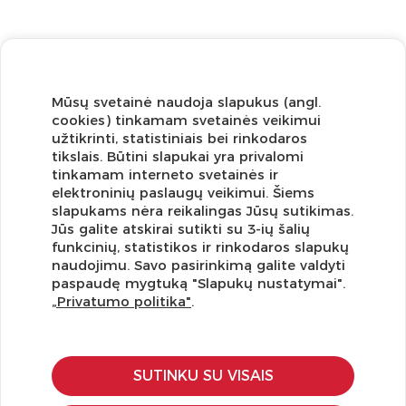
Mūsų svetainė naudoja slapukus (angl.
cookies) tinkamam svetainės veikimui
užtikrinti, statistiniais bei rinkodaros
tikslais. Būtini slapukai yra privalomi
tinkamam interneto svetainės ir
elektroninių paslaugų veikimui. Šiems
slapukams nėra reikalingas Jūsų sutikimas.
Jūs galite atskirai sutikti su 3-ių šalių
funkcinių, statistikos ir rinkodaros slapukų
Užsisakykite naujienlaiškį ir pirmi gaukite geriausius
naudojimu. Savo pasirinkimą galite valdyti
pasiūlymus!
paspaudę mygtuką "Slapukų nustatymai".
„Privatumo politika"
.
SUTINKU SU VISAIS
KLIENTŲ APTARNAVIMAS