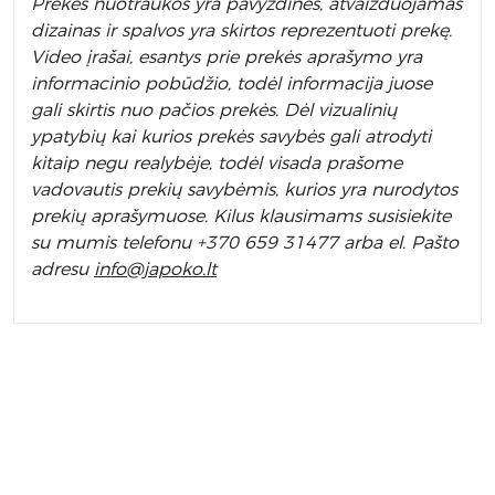
Prek
ės nuotraukos yra pavyzdinės,
atvaizduojamas
dizainas ir spalvos yra skirtos reprezentuoti prekę.
Video įrašai, esantys prie prekės aprašymo yra
informacinio pobūdžio, todėl informacija juose
gali skirtis nuo pačios prekės. Dėl vizualinių
ypatybių kai kurios prekės savybės gali atrodyti
kitaip negu realybėje, todėl visada prašome
vadovautis prekių savybėmis, kurios yra nurodytos
prekių aprašymuose. Kilus klausimams susisiekite
su mumis telefonu +370 659 31477 arba el. Pa
što
adresu
info
@japoko.lt